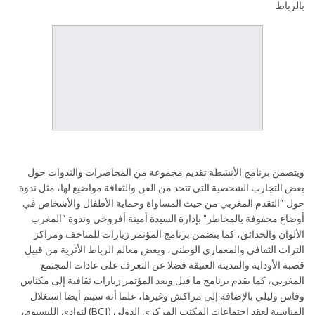
بالرباط
ويتضمن برنامج الأنشطة تقديم مجموعة من المحاضرات والندوات حول
بعض التجارب الشخصية التي تتخذ من الفن والثقافة مواضيع لها، مثل ندوة
حول “التقدم المغربي من حيث المساواة وحماية الأطفال والأشخاص في
أوضاع محفوفة بالمخاطر” بإدارة السيدة أمينة أفروخي وندوة “المغرب
الألوان والحدائق، كما يتضمن برنامج المؤتمر زيارات للمتاحف ومراكز
التراث الثقافي والمعماري الوطني، وبعض معالم الرباط الأثرية من قبيل
قصبة الأوداية والمدينة العتيقة فضلا عن التعرف على عادات المجتمع
المغربي، كما يقدم برنامج ما قبل وبعد المؤتمر زيارات ثقافية إلى مكناس
وفاس وليلي بالإضافة إلى مراكش وغيرها، علما أنه سيتم أيضا استغلال
المناسبة لعقد اجتماعات المكتب المركزي الدولي (BCI) لنوادي الليسيوم،