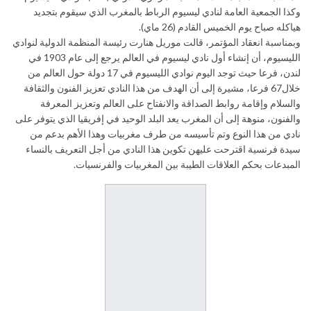
وكذا الجمعية العامة لنادي ليسيوم الرباط بالمغرب الذي سيقوم بتجديد
هياكله صباح يوم الخميس القادم (26 ماي).
وبمناسبة انعقاد المؤتمر، قالت موريل هنارت رئيسة المنظمة الدولية لنوادي
الليسيوم، أن إنشاء أول نادي ليسيوم في العالم يرجع إلى عام 1903 في
لندن، فرعا حيث توجد اليوم نوادي الليسيوم في 17 دولة حول العالم من
خلال67 فرعا، مشيرة إلى أن الهدف من هذا النادي تعزيز الفنون والثقافة
والسلام وإقامة روابط الصداقة والانفتاح على العالم وتعزيز المعرفة
والفنون، منوهة إلى أن المغرب يعد البلد الوحيد في إفريقيا الذي يتوفر على
نادي من هذا النوع وتم تأسيسه من طرف مغربيات وهذا الأهم بدعم من
سيدة فرنسية اقترحت عليهن تكوين هذا النادي من أجل التعريف بالنساء
المبدعات بحكم العلاقات الطيبة بين المغربيات والفرنسيات.