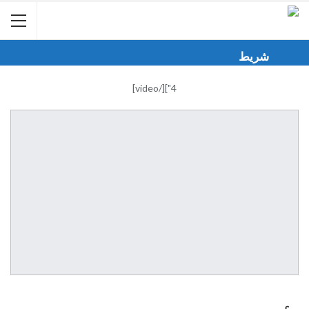
شريط
الأخبار
4"][/video]