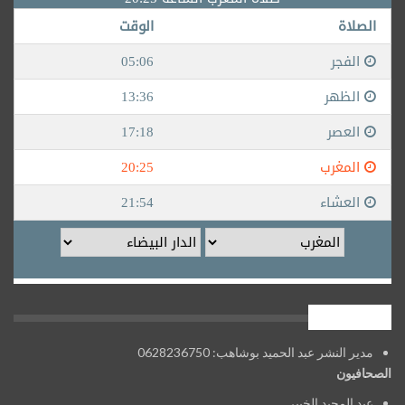
فريق العمل
مدير النشر عبد الحميد بوشاهب: 0628236750
الصحافيون
عبد المجيد الخبير