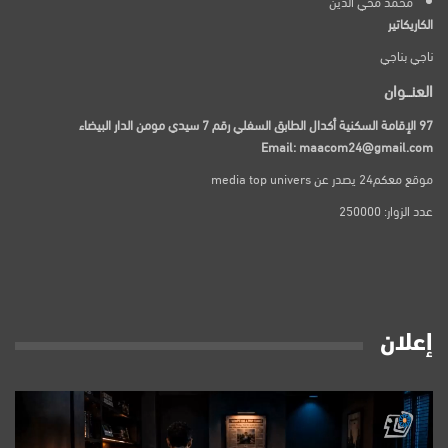
محمد محي الدين
الكاريكاتير
ناجي بناجي
العنـــوان
97 الإقامة السكنية أكدال الطابق السفلي رقم 7 سيدي مومن الدار البيضاء
Email: maacom24@gmail.com
موقع معكم24 يصدر عن media top univers
عدد الزوار: 250000
إعلان
مشغل
الفيديو