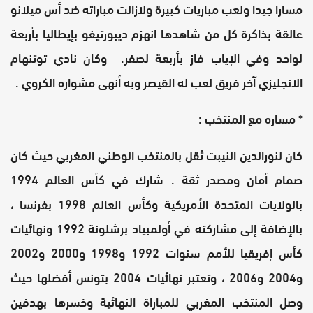
مسارا جيدا ولعب مباريات كبيرة ولازالت مباراته ضد أس ميلانو
عالقة بذاكرة كل من شاهدها انهزم ديبورتيفو بإيطاليا بأربعة
لواحد وفي الإياب فاز بأربعة لصفر. وكان نادي توتنهام
الانجليزي آخر فريق لعب له القيصر وبه أنهى مشواره الكروي .
* مساره مع المنتخب :
كان لنورالدين النيبت ثقل بالمنتخب الوطني المغربي حيث كان
صمام أمان ومصدر ثقة . شارك في كأس العالم 1994
بالولايات المتحدة الأمريكية وكأس العالم 1998 بفرنسا ،
بالإضافة إلى مشاركته في أولمبياد برشلونة 1992 ونهائيات
كأس إفريقيا للأمم سنوات 1992 و1998 و2000 و2002
و2004 و2006 ، وتعتبر نهائيات 2004 بتونس أفضلها حيث
وصل المنتخب المغربي للمباراة النهائية وخسرها بهدفين