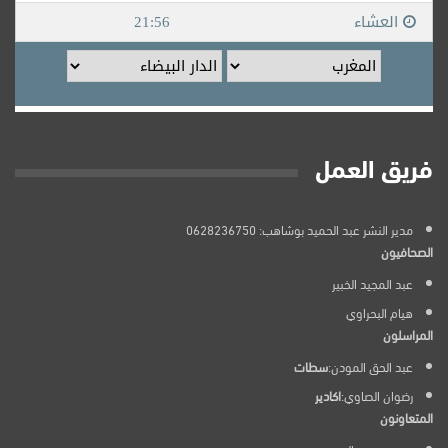
فريق العمل
مدير النشر عبد الحميد بوشاهب: 0628236750
الصحافيون
عبد المجيد الخبير
هيام البحراوي
المراسلون
عبد الحق المودن:
سطات
رضوان الصاوي:
اكادير
المتعاونون