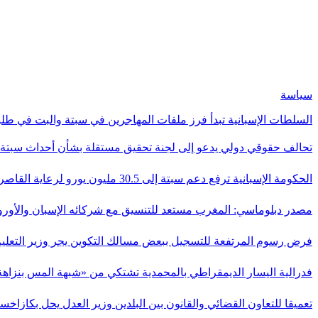
سياسة
السلطات الإسبانية تبدأ فرز ملفات المهاجرين في سبتة والبت في طل
تحالف حقوقي دولي يدعو إلى لجنة تحقيق مستقلة بشأن أحداث سبت
الحكومة الإسبانية ترفع دعم سبتة إلى 30.5 مليون يورو لرعاية القاصرين…
مصدر دبلوماسي: المغرب مستعد للتنسيق مع شركائه الإسبان والأور
فرض رسوم المرتفعة للتسجيل ببعض مسالك التكوين يجر وزير التعلي
فدرالية اليسار الديمقراطي بالمحمدية تشتكي من «شبهة المس بنزاه
تعميقا للتعاون القضائي والقانون بين البلدين وزير العدل يحل بكازاخس