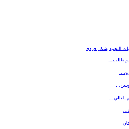
بات اللجوء بشكل فردي
ة ويطالب…
وبيين…
م العالي…
ة…
تان