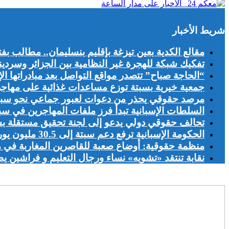
شريط الأخبار
مقالع الكدية بعين تيزغة بإقليم بنسليمان.. مطالب بف
تفكيك شبكة للهجرة غير النظامية بين الجزائر وسرديني
“الحاجة صباح” تتصدر مواقع التواصل بعد مبادراتها الإ
جمعية خيرية بسبتة توزع مساعدات غذائية على مهاج
مرصد حقوقي يحذر من دعوات لعبور جماعي نحو سبتة
السلطات الإسبانية تبدأ فرز ملفات المهاجرين في س
تحالف حقوقي دولي يدعو إلى لجنة تحقيق مستقلة ب
الحكومة الإسبانية ترفع دعم سبتة إلى 30.5 مليون يورو لرعاية القاصرين المهاجرين غير المصحوبين
منظمة حقوقية: أوضاع صعبة للقاصرين المغاربة في م
نقابة تنتقد «تشويه» نساء ورجال التعليم و فراشين يطالب الت