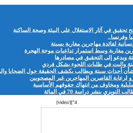
تح تحقيق في آثار الاستغلال على البيئة وصحة الساكنة
ا وفرنسا..
نسانية لفائدة مهاجرين مغاربة بسبتة
رين مغاربة وسط استمرار تداعيات موجة الهجرة
 ويدعو إلى التحقيق في مصادرها
بتة والبت في طلبات اللجوء بشكل فردي
شأن أحداث سبتة ويطالب بكشف الحقيقة حول الضحايا وال
ليلية ومخاوف من انتهاك حقوقهم الأساسية
ويزي بنشر دراسة 70 في المائة
4"][/video]