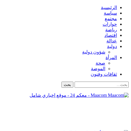
الرئيسية
سياسة
مجتمع
حوارات
رياضة
اقتصاد
عدالة
دولية
شؤون دولية
المرأة
صحة
الموضة
ثقافات وفنون
Maacom - معكم 24 - موقع إخباري شامل