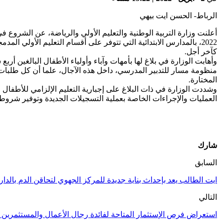
الرباط- الحسن ايت بيهي
كآخر أجل.
وأهابت الوزارة في بلاغ لها بأمهات وآباء وأولياء الأطفال البالغين 
منظومة مسار للتدبير المدرسي، داخل هذه الآجال، علما أن كل طلبات ال
المختارة.
وشددت الوزارة في ذات البلاغ على إجبارية التعليم الإلزامي للأطفال 
العمليات والإجراءات الخاصة بعملية التسجيلات الجديدة وتوفير شروط 
شارك
السابق
ايت الطالب يعد بإحداث بناية جديدة للمركز الجهوي لتحاقن الدم بالدار
التالي
استعراض فرص الإستثمار المتاحة لفائدة رجال الأعمال والمستثمرين ال