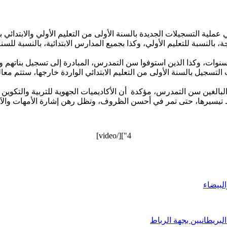
أربع سنوات، وكذا الذين استوفوا سن التمدرس، المبادرة إلى تسجيل بناته
تسجيل بالسنة الأولى من التعليم الابتدائي الواردة خارجها، ستتم معال
البالغين سن التمدرس، مؤكدة أن الأكاديميات الجهوية للتربية والتكوين
تيسيرها، حتى تمر في أحسن الظروف، وتظل رهن إشارة الأمهات والآباء 
4"][/video]
البيضاء
بريطانيين بجهة الرباط