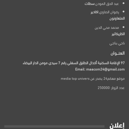
عبد الحق المودن:
سطات
رضوان الصاوي:
اكادير
المتعاونون
محمد محي الدين
الكاريكاتير
ناجي بناجي
العنـــوان
97 الإقامة السكنية أكدال الطابق السفلي رقم 7 سيدي مومن الدار البيضاء
Email: maacom24@gmail.com
موقع معكم24 يصدر عن media top univers
عدد الزوار: 250000
إعلان