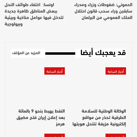
الحموني: ضغوطات وزراء ومدراء
اونسا: اختفاء طوائف النحل
سابقبن وراء سحب قانون احتلال
ببعض المناطق ظاهرة جديدة
الملك العمومي من البرلمان
تتدخل فيها عوامل مناخية وبيئية
وبيولوجية
قد يعجبك أيضا
المزيد عن المؤلف
أخبار الساعة
أخبار الساعة
الوكالة الوطنية للسلامة
النفط يهبط بنحو 9 بالمائة
الطرقية تحذر من مواقع
بعد إعلان إيران فتح مضيق
إلكترونية مزيفة تنتحل هويتها
هرمز