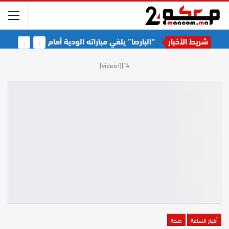
شريط الأخبار
“البارصا” يلغي مباراته الودية أمام اتحاد طنجة
4"][/video]
أخبار الساعة
صحة