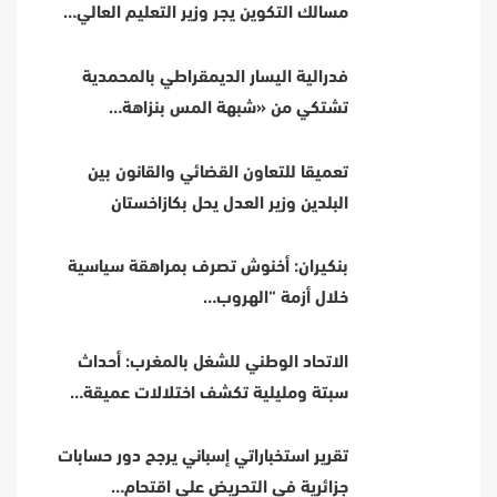
مسالك التكوين يجر وزير التعليم العالي…
فدرالية اليسار الديمقراطي بالمحمدية
تشتكي من «شبهة المس بنزاهة…
تعميقا للتعاون القضائي والقانون بين
البلدين وزير العدل يحل بكازاخستان
بنكيران: أخنوش تصرف بمراهقة سياسية
خلال أزمة “الهروب…
الاتحاد الوطني للشغل بالمغرب: أحداث
سبتة ومليلية تكشف اختلالات عميقة…
تقرير استخباراتي إسباني يرجح دور حسابات
جزائرية في التحريض على اقتحام…