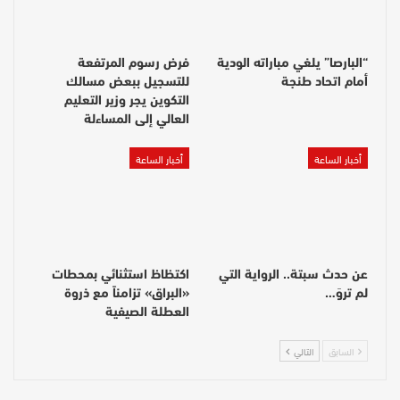
“البارصا” يلغي مباراته الودية
فرض رسوم المرتفعة
أمام اتحاد طنجة
للتسجيل ببعض مسالك
التكوين يجر وزير التعليم
العالي إلى المساءلة
أخبار الساعة
أخبار الساعة
عن حدث سبتة.. الرواية التي
اكتظاظ استثنائي بمحطات
لم تروَ…
«البراق» تزامناً مع ذروة
العطلة الصيفية
السابق
التالي