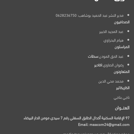
مدير النشر عبد الحميد بوشاهب: 0628236750
الصحافيون
عبد المجيد الخبير
هيام البحراوي
المراسلون
عبد الحق المودن:
سطات
رضوان الصاوي:
اكادير
المتعاونون
محمد محي الدين
الكاريكاتير
ناجي بناجي
العنـــوان
97 الإقامة السكنية أكدال الطابق السفلي رقم 7 سيدي مومن الدار البيضاء
Email: maacom24@gmail.com
موقع معكم24 يصدر عن media top univers