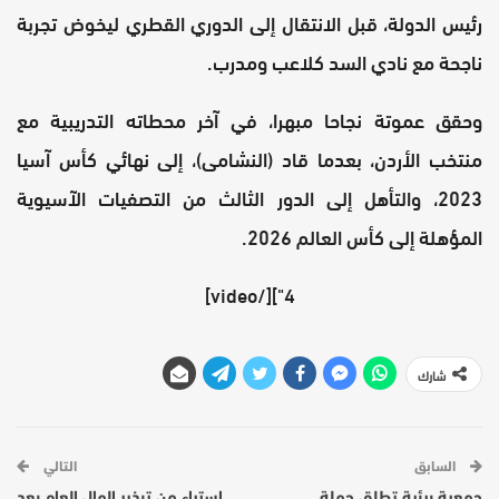
رئيس الدولة، قبل الانتقال إلى الدوري القطري ليخوض تجربة
ناجحة مع نادي السد كلاعب ومدرب.
وحقق عموتة نجاحا مبهرا، في آخر محطاته التدريبية مع
منتخب الأردن، بعدما قاد (النشامى)، إلى نهائي كأس آسيا
2023، والتأهل إلى الدور الثالث من التصفيات الآسيوية
المؤهلة إلى كأس العالم 2026.
4"][/video]
شارك
السابق
التالي
جمعية بيئية تطلق حملة
إستياء من تبذير المال العام بعد