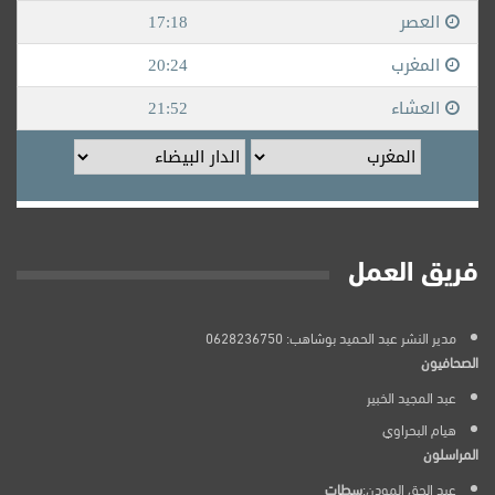
فريق العمل
مدير النشر عبد الحميد بوشاهب: 0628236750
الصحافيون
عبد المجيد الخبير
هيام البحراوي
المراسلون
عبد الحق المودن:
سطات