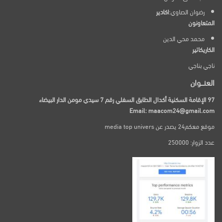
رضوان الصاوي:
اكادير
المتعاونون
محمد محي الدين
الكاريكاتير
ناجي بناجي
العنـــوان
97 الإقامة السكنية أكدال الطابق السفلي رقم 7 سيدي مومن الدار البيضاء
Email: maacom24@gmail.com
موقع معكم24 يصدر عن media top univers
عدد الزوار: 250000