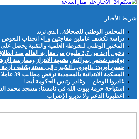
شريط الأخبار
المجلس الوطني للصحافة.. الذي نريد
دراسة تكشف عاملين مفاجئين وراء انجذاب البعوض 
المختبر الوطني للشرطة العلمية والتقنية يحصل على شهادة الجو
دخول أزيد من 2,7 مليون من مغاربة العالم منذ انطلاق عملية “مرحبا 2026”
توقيف شخص بمراكش بشبهة الابتزاز وممارسة الإرش
حسن أوريد: «الهروب الكبير» إلى سبتة يكشف أزمة ا
المحكمة الابتدائية بالمحمدية ترفض مطالب 39 عاملا بفندق «أفانتي»
غادروا الوطن… وغادر رئيس الحكومة أيضا
استباحة حرمة بيوت الله في تامسنا: مسجد محمد ال
اعطيونا الدعم ولا نديرو الإضراب