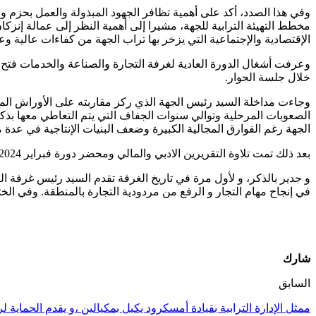
وفي هذا الصدد، أكد على أهمية تظافر الجهود المبذولة والعمل بحزم و
مخطط التهيئة الترابية للجهة، مشيرا إلى أهمية النظر إلى عمالة إنزك
الإقتصادية والإجتماعية التي يزخر بها تراب الجهة من كفاءات عالية 
وعرفت أشغال الدورة العادية لغرفة التجارة والصناعة والخدمات فتح
خلال جلسة الحوار.
وجاءت مداخلة السيد رئيس الجهة الذي ركز مقاربته على الأوراش المف
الصعوبات المرحلية وتوالي سنوات الجفاف التي يتم التعاطي معها بذكا
الجهة رغم الفوارق المجالية الكبيرة وضعف البنيات الإنتاجية في عدة 
بعد ذلك تمت تلاوة التقريرين الادبي والمالي ومحضر دورة فبراير 2024 فصودق عليهم بالإجماع كما صادق الجمع العام على واجب الانخراط في الغرفة.
و جدير بالذكر، و لأول مرة في تاريخ الغرفة تقدم السيد رئيس غرفة الت
في إنجاح مهام التجار و الرفع من مردودية التجارة بالمنطقة. وفي الخ
شارك
السابق
ممثل الإدارة الترابية بقيادة أمسكرود يكيل بمكيالين ،و يقدم الحماية ل