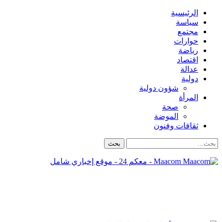
الرئيسية
سياسة
مجتمع
حوارات
رياضة
اقتصاد
عدالة
دولية
شؤون دولية
المرأة
صحة
الموضة
ثقافات وفنون
Maacom - معكم 24 - موقع إخباري شامل