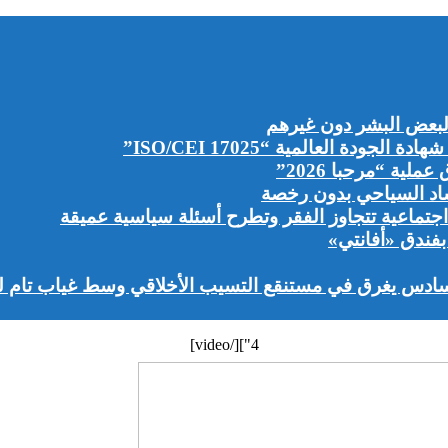
لبعض البشر دون غيرهم
دة العالمية “ISO/CEI 17025”
اد السياحي بدون رخصة
جتماعية تتجاوز الفقر وتطرح أسئلة سياسية عميقة
سادس يغرق في مستنقع التسيب الأخلاقي وسط غياب تام لل
4"][/video]