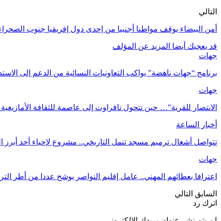
التالي
أمن البيضاء يوقف مواطنا أجنبيا من إحدى دول إفريقيا جنوب الصحراء بحوزته 1700 قرص
قد يعجبك أيضا
المزيد عن المؤلف
جهات
برنامج “جهات ناهضة” يواكب التعاونيات النسائية من الدعم إلى الاست
جهات
الانتصار للقرية”… حين تتحول تافراوت إلى عاصمة للثقافة الأمازيغية 
أخبار الساعة
تتواصل أشغال ترميم مسجد تنمل التاريخي.. مشروع لإحياء أحد أبرز ا
جهات
اعترافا بعطائهم المهني.. عامل إقليم النواصر يوشح عددا من أطر التر
السابق
التالي
اترك رد
لن يتم نشر عنوان بريدك الإلكتروني.