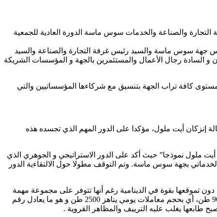
 التجارة والصناعة والخدمات سوس ماسة الدورة العادية للجمعية
 رئيس جهة سوس ماسة والسيد رئيس غرفة التجارة والصناعة والسيد
كان و السادة رجال الأعمال والمستثمرين بالجهة و المؤسسات الشريكة
ى مستوى كافة تراب الجهة بتنسيق مع شركاءها المؤسساتيين والتي
الة إنزكان أيت ملول، مؤكدا على الدور المهم الذي تجسده هذه
ان أيت ملول نموذجا” حيث أكد على الدور الاستراتيجي و الجوهري الذي
الخدماتي بجهة سوس ماسة. وتم التوقف مطولا حول الالتقاءية الدور
ون تموقعها بقوة في الدينامية رغم أنها تتوفر على مجموعة مهمة
من الأسواق و المؤسسات الإستراتيجية على رأسها سوق الجملة و نصف الجملة بإنزكان، إذ يقدر متوسط المعاملات السنوية به بحوالي 900.000 طن، أي بحجم معاملات يومي يناهز 2500 طن و هو ما يعادل رقم