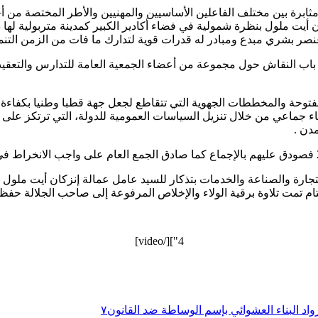
مثابرة بين مختلف الفاعلين الأساسيين والمهنيين والأطر المختصة من أ
ان أيت ملول بنظرة شمولية في فضاء أكادير الكبير كمدينة متربولية لها
وعنصر بشري مبدع ومبادر له قدرات قوية لتدارك ما فات من الزمن التن
 باب النقاش حول مجموعة من أعضاء الجمعية العامة للتدارس والتعقيب
توحة والمخططات الجهوية التي تتقاطع لجعل جهة قطبا وطنيا بكفاءة عا
ء جماعي من خلال تنزيل السياسات العمومية للدولة، التي ترتكز على م
مدن .
جارة والصناعة والخدمات بتذكار للسيد عامل عمالة إنزكان أيت ملول إسما
تام تمت تلاوة برقية الولاء والإخلاص المرفوعة إلى صاحب الجلالة حفظه
4"][/video]
رواد البناء العشوائي بإسم الوساطة ضد القانون٧