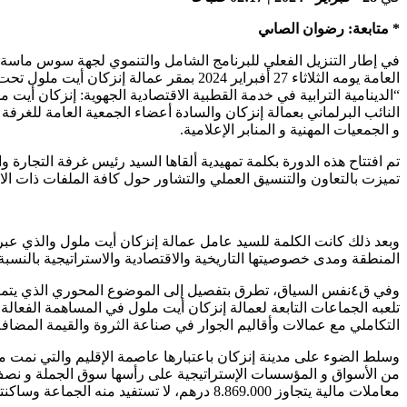
* متابعة: رضوان الصاىي
في إطار التنزيل الفعلي للبرنامج الشامل والتنموي لجهة سوس ماسة،
العامة يومه الثلاثاء 27 أفبراير 2024 بمقر عمالة إنزكان أيت ملول تحت شعار
“الدينامية الترابية في خدمة القطبية الاقتصادية الجهوية: إنزكان أ
النائب البرلماني بعمالة إنزكان والسادة أعضاء الجمعية العامة للغر
و الجمعيات المهنية و المنابر الإعلامية.
تم افتتاح هذه الدورة بكلمة تمهيدية ألقاها السيد رئيس غرفة التجا
تميزت بالتعاون والتنسيق العملي والتشاور حول كافة الملفات ذات الاه
وبعد ذلك كانت الكلمة للسيد عامل عمالة إنزكان أيت ملول والذي عبر 
المنطقة ومدى خصوصيتها التاريخية والاقتصادية والاستراتيجية بالنس
وفي ق٤نفس السياق، تطرق بتفصيل إلى الموضوع المحوري الذي يتم
تلعبه الجماعات التابعة لعمالة إنزكان أيت ملول في المساهمة الفعال
التكاملي مع عمالات وأقاليم الجوار في صناعة الثروة والقيمة المضافة
وسلط الضوء على مدينة إنزكان باعتبارها عاصمة الإقليم والتي نمت م
معاملات مالية يتجاوز 8.869.000 درهم، لا تستفيد منه الجماعة وساكنتها، بحيث بقيت بنياتها ومرافقها متقادمة ولا تحقق الرفاه الإجتماعي، وأصبح طابعها يغلب عليه الترييف والمظاهر القروية .