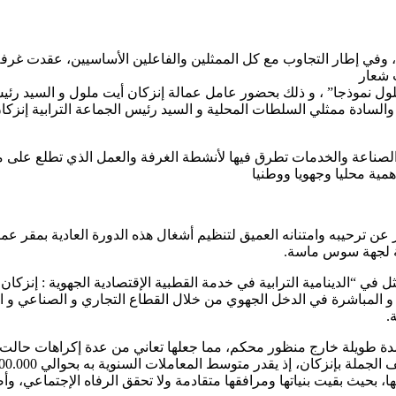
 وفي إطار التجاوب مع كل الممثلين والفاعلين الأساسيين، عقدت غرفة
يت ملول نموذجا” ، و ذلك بحضور عامل عمالة إنزكان أيت ملول و السيد
فة والسادة ممثلي السلطات المحلية و السيد رئيس الجماعة الترابية إنز
رة والصناعة والخدمات تطرق فيها لأنشطة الغرفة والعمل الذي تطلع عل
مية محليا وجهويا ووطنيا
عن ترحيبه وامتنانه العميق لتنظيم أشغال هذه الدورة العادية بمقر عم
بة لجهة سوس ماسة.
ثل في “الدينامية الترابية في خدمة القطبية الإقتصادية الجهوية : إنزك
ة و المباشرة في الدخل الجهوي من خلال القطاع التجاري و الصناعي و 
.
دة طويلة خارج منظور محكم، مما جعلها تعاني من عدة إكراهات حالت د