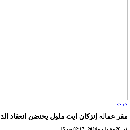
جهات
مقر عمالة إنزكان ايت ملول يحتضن انعقاد الدورة العادية فبراير 2024 لغرفة التجارة و
في
28 - فبراير - 2024 | 02:17 صباحًا