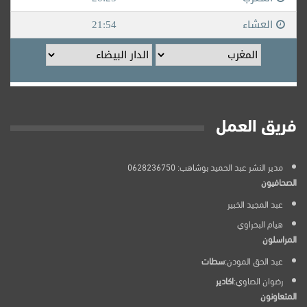
فريق العمل
مدير النشر عبد الحميد بوشاهب: 0628236750
الصحافيون
عبد المجيد الخبير
هيام البحراوي
المراسلون
عبد الحق المودن:
سطات
رضوان الصاوي:
اكادير
المتعاونون