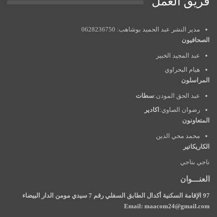
فريق العمل
مدير النشر عبد الحميد بوشاهب: 0628236750
الصحافيون
عبد المجيد الخبير
هيام البحراوي
المراسلون
عبد الحق المودن:
سطات
رضوان الصاوي:
اكادير
المتعاونون
محمد محي الدين
الكاريكاتير
ناجي بناجي
العنـــوان
97 الإقامة السكنية أكدال الطابق السفلي رقم 7 سيدي مومن الدار البيضاء
Email: maacom24@gmail.com