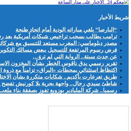
شريط الأخبار
“البارصا” يلغي مباراته الودية أمام اتحاد طنجة
ترامب يطالب بسحب تراخيص شبكات أمريكية بعد رف
مصدر دبلوماسي: المغرب مستعد للتنسيق مع شركائه ال
فرض رسوم المرتفعة للتسجيل ببعض مسالك التكوين يج
عن حدث سبتة.. الرواية التي لم تروَ…
تقرير رسمي يدق ناقوس الخطر بشأن المخزون الاست
اكتظاظ استثنائي بمحطات «البراق» تزامناً مع ذروة ا
طريق تعرعارت بأكديم.. شكايات متكررة بشأن الاخت
شاطئ سيدي رحال.. واجهة بحرية بلا كورنيش تفضح اخ
رسميا.. شركة المليادير بوزوبع تفوز بصفقة بناء ملعب