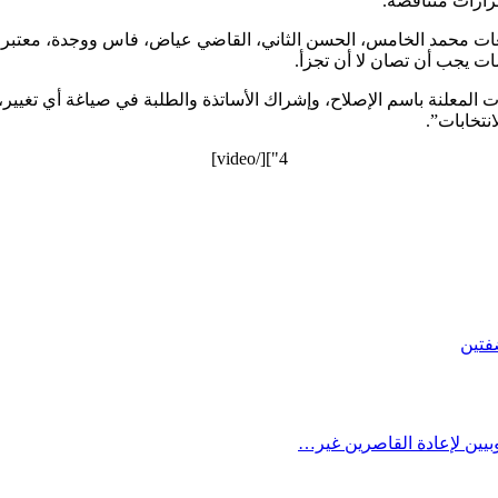
رارات متناقضة.
معات محمد الخامس، الحسن الثاني، القاضي عياض، فاس ووجدة، معتبرا 
ات يجب أن تصان لا أن تجزأ.
ات المعلنة باسم الإصلاح، وإشراك الأساتذة والطلبة في صياغة أي تغيي
نتخابات”.
4"][/video]
فتين
يين لإعادة القاصرين غير…