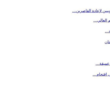
بيين لإعادة القاصرين…
م العالي…
ة…
تان
ت عميقة…
ى اقتحام…