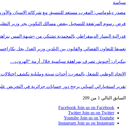
سياسة
مصدر دبلوماسي: المغرب مستعد للتنسيق مع شركائه الإسبان والأورو
فرض رسوم المرتفعة للتسجيل ببعض مسالك التكوين يجر وزير التعلي
فدرالية اليسار الديمقراطي بالمحمدية تشتكي من «شبهة المس بنزاه
تعميقا للتعاون القضائي والقانون بين البلدين وزير العدل يحل بكازاخس
بنكيران: أخنوش تصرف بمراهقة سياسية خلال أزمة “الهروب…
الاتحاد الوطني للشغل بالمغرب: أحداث سبتة ومليلية تكشف اختلالا
تقرير استخباراتي إسباني يرجح دور حسابات جزائرية في التحريض عل
السابق
التالي
1 من 209
Facebook
Join us on Facebook
Twitter
Join us on Twitter
Youtube
Join us on Youtube
Instagram
Join us on Instagram