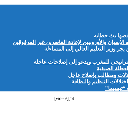
ضها بث خطابه
إسبان والأوروبيين لإعادة القاصرين غير المرفوقين
ر وزير التعليم العالي إلى المساءلة
راتيجي للمغرب ويدعو إلى إصلاحات عاجلة
لعطلة الصيفية
لالات ومطالب بإصلاح عاجل
تلالات التنظيم والنظافة
 “تيسيما”
4"][/video]