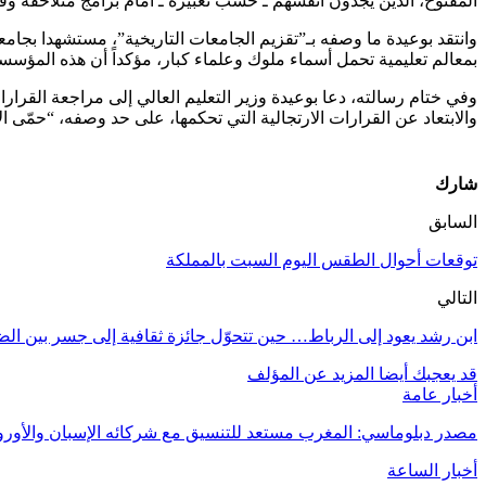
المفتوح، الذين يجدون أنفسهم ـ حسب تعبيره ـ أمام برامج متلاحقة وق
وانتقد بوعيدة ما وصفه بـ”تقزيم الجامعات التاريخية”، مستشهدا بجا
بمعالم تعليمية تحمل أسماء ملوك وعلماء كبار، مؤكداً أن هذه المؤسس
وفي ختام رسالته، دعا بوعيدة وزير التعليم العالي إلى مراجعة القرار
والابتعاد عن القرارات الارتجالية التي تحكمها، على حد وصفه، “حمّى الا
شارك
السابق
توقعات أحوال الطقس اليوم السبت بالمملكة
التالي
ابن رشد يعود إلى الرباط… حين تتحوّل جائزة ثقافية إلى جسر بين الض
قد يعجبك أيضا
المزيد عن المؤلف
أخبار عامة
مصدر دبلوماسي: المغرب مستعد للتنسيق مع شركائه الإسبان والأوروب
أخبار الساعة