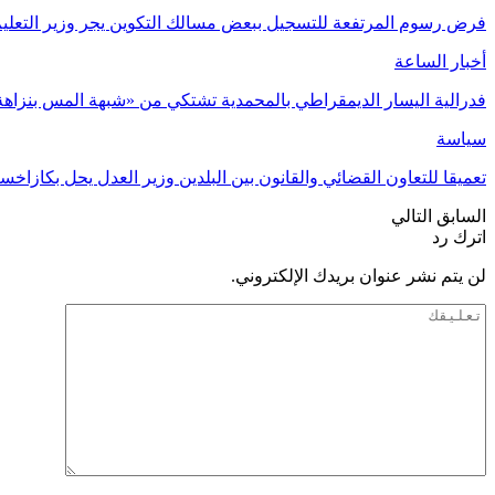
فرض رسوم المرتفعة للتسجيل ببعض مسالك التكوين يجر وزير التعليم 
أخبار الساعة
فدرالية اليسار الديمقراطي بالمحمدية تشتكي من «شبهة المس بنزاهة
سياسة
تعميقا للتعاون القضائي والقانون بين البلدين وزير العدل يحل بكازاخس
السابق
التالي
اترك رد
لن يتم نشر عنوان بريدك الإلكتروني.