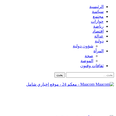
الرئيسية
سياسة
مجتمع
حوارات
رياضة
اقتصاد
عدالة
دولية
شؤون دولية
المرأة
صحة
الموضة
ثقافات وفنون
Maacom - معكم 24 - موقع إخباري شامل