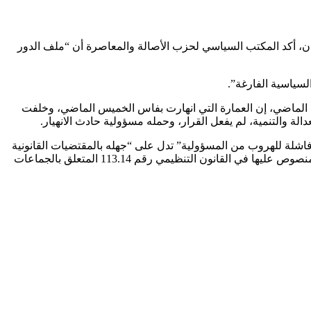
كان، أكد المكتب السياسي لحزب الأصالة والمعاصرة أن “ملف الدور
لسياسية الفارغة”.
ين الماضي، إن العمارة التي انهارت بفاس الخميس الماضي، وخلفت
ة فاشلة للهروب من المسؤولية” تدل على “جهله بالمقتضيات القانونية
المؤطرة لاختصاصات رئيس الجماعة ورئيس المقاطعة ومسؤولية وزارته ومختلف السلطات المركزية والترابية في هذا المجال، سواء تلك المنصوص عليها في القانون التنظيمي رقم 113.14 المتعلق بالجماعات