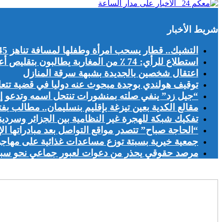
شريط الأخبار
التشيك.. قطار يسحب امرأة وطفلها لمسافة تناهز 45 مترا
استطلاع للرأي: 74 ٪ من المغاربة يطالبون بتقليص أعداد الأجانب الباحثين عن عمل بالمغرب
اعتقال شخصين بالجديدة بشبهة سرقة المنازل
توقيف هولندي بوجدة مبحوث عنه دوليا في قضية تتعلق
“جيل زد” ينفي صلته بمنشورات تنتحل اسمه وتدعو إل
مقالع الكدية بعين تيزغة بإقليم بنسليمان.. مطالب بف
تفكيك شبكة للهجرة غير النظامية بين الجزائر وسرديني
“الحاجة صباح” تتصدر مواقع التواصل بعد مبادراتها الإ
جمعية خيرية بسبتة توزع مساعدات غذائية على مهاج
مرصد حقوقي يحذر من دعوات لعبور جماعي نحو سبتة