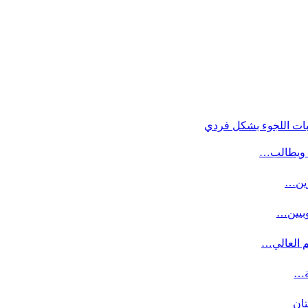
بات اللجوء بشكل فردي
ة ويطالب…
وبيين…
م العالي…
ة…
تان