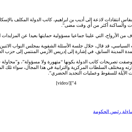
بفاس انتقادات لاذعة إلى أديب بن ابراهيم، كاتب الدولة المكلف بالإس
ات والساكنة أكثر من أي وقت مضى”.
من الأرواح، التي علينا جماعيا مسؤولية حمايتها بعيدا عن المزايدات ا
ه السياسي، قد قال، خلال جلسة الأسئلة الشفوية بمجلس النواب الاثن
التي وصفت تصريحات كاتب الدولة بكونها “متهورة ولا مسؤولة”، و”محاول
4"][/video]
اءلة رئيس الحكومة