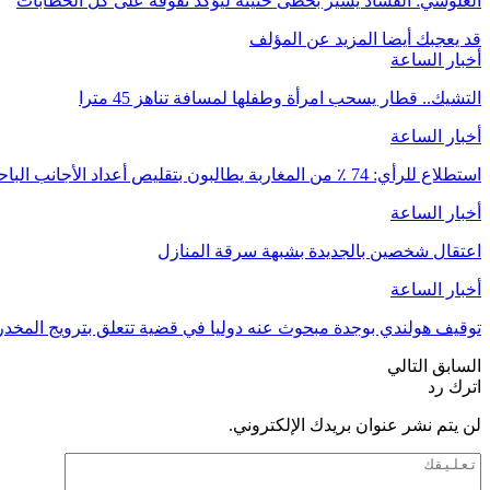
الغلوسي: الفساد يسير بخطى حثيثة ليؤكد تفوقه على كل الخطابات
قد يعجبك أيضا
المزيد عن المؤلف
أخبار الساعة
التشيك.. قطار يسحب امرأة وطفلها لمسافة تناهز 45 مترا
أخبار الساعة
استطلاع للرأي: 74 ٪ من المغاربة يطالبون بتقليص أعداد الأجانب الباحثين عن عمل بالمغرب
أخبار الساعة
اعتقال شخصين بالجديدة بشبهة سرقة المنازل
أخبار الساعة
توقيف هولندي بوجدة مبحوث عنه دوليا في قضية تتعلق بترويج المخدر
السابق
التالي
اترك رد
لن يتم نشر عنوان بريدك الإلكتروني.