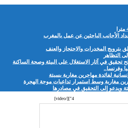
 بترويج المخدرات والاحتجاز والعنف
ى التظاهر
تح تحقيق في آثار الاستغلال على البيئة وصحة الساكنة
ا وفرنسا..
نسانية لفائدة مهاجرين مغاربة بسبتة
رين مغاربة وسط استمرار تداعيات موجة الهجرة
 ويدعو إلى التحقيق في مصادرها
4"][/video]