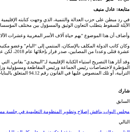
متابعة: عادل منيف
في رد مبطن على حزب العدالة والتنمية، الذي وجهت كتابته الإقليمية 
الآيلة للسقوط يتطلب التعاون الوثيق والمسؤول بين مختلف المؤسس
وأضاف أن هذا الموضوع “يهم حياة آلاف الأسر المغربية وعشرات الآلاف 
وكان كاتب الدولة المكلف بالإسكان، المنتمي إلى “البام” وعضو مكتب
عشرة قتلى وعددا من المصابين، صدر قرار بإخلائها عام 2018، لكن عمدة المدينة السابق، في إشارة إلى إدريس الأزمي المنتمي إلى حزب العدالة والتنمية، لم يفعل القرار، وحمله مسؤولية حادث الانهيار.
وقد أثار هذا التصريح استياء الكتابة الإقليمية لـ”البيجيدي” بفاس، 
الترابية، أو تلك المنصوص عليها في القانون رقم 94.12 المتعلق بالبنايات الآيلة للسقوط وعمليات التجديد الحضري”.
شارك
السابق
مجلس النواب يناقش إصلاح وتطوير المنظومة التعليمية في جلسة مس
التالي