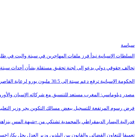
سياسة
السلطات الإسبانية تبدأ فرز ملفات المهاجرين في سبتة والبت في طل
تحالف حقوقي دولي يدعو إلى لجنة تحقيق مستقلة بشأن أحداث سبت
الحكومة الإسبانية ترفع دعم سبتة إلى 30.5 مليون يورو لرعاية القاصرين…
مصدر دبلوماسي: المغرب مستعد للتنسيق مع شركائه الإسبان والأور
فرض رسوم المرتفعة للتسجيل ببعض مسالك التكوين يجر وزير التعلي
فدرالية اليسار الديمقراطي بالمحمدية تشتكي من «شبهة المس بنزاه
تعميقا للتعاون القضائي والقانون بين البلدين وزير العدل يحل بكازاخس