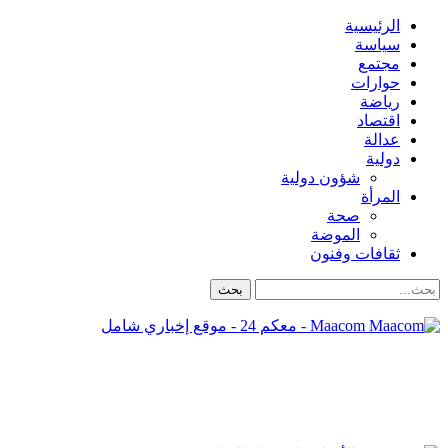
الرئيسية
سياسة
مجتمع
حوارات
رياضة
اقتصاد
عدالة
دولية
شؤون دولية
المرأة
صحة
الموضة
ثقافات وفنون
Maacom - معكم 24 - موقع إخباري شامل