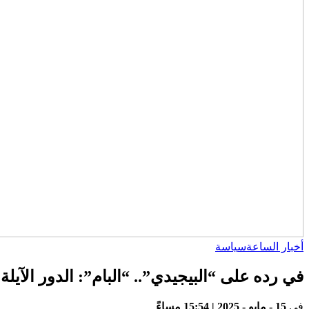
أخبار الساعة
سياسة
في رده على “البيجيدي”.. “البام”: الدور الآي
في
15 - مايو - 2025 | 15:54 مساءً