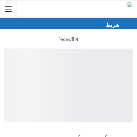
شريط
الأخبار
4"][/video]