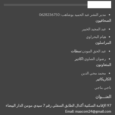
فريق العمل
مدير النشر عبد الحميد بوشاهب: 0628236750
الصحافيون
عبد المجيد الخبير
هيام البحراوي
المراسلون
عبد الحق المودن:
سطات
رضوان الصاوي:
اكادير
المتعاونون
محمد محي الدين
الكاريكاتير
ناجي بناجي
العنـــوان
97 الإقامة السكنية أكدال الطابق السفلي رقم 7 سيدي مومن الدار البيضاء
Email: maacom24@gmail.com