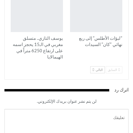
“لبؤات الأطلس” إلى ربع
يوسف التازي.. متسلق
نهائي “كان” السيدات
مغربي في الـ15 يحجز اسمه
على ارتفاع 6250 متراً في
الهيمالايا
السابق
التالي
اترك رد
لن يتم نشر عنوان بريدك الإلكتروني.