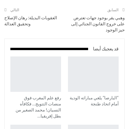
السابق
التالي
وهبي يقر بوجود جهات تعترض
العقوبات البديلة: رهان الإصلاح
على خروج القانون الجنائي إلى
وتحقيق العدالة
حيز الوجود
قد يعجبك أيضا
“البارصا” يلغي مباراته الودية
رفع علم المغرب فوق
أمام اتحاد طنجة
منصات التتويج… فكافأه
النسيان! محمد الصغير من
بطل إفريقيا…