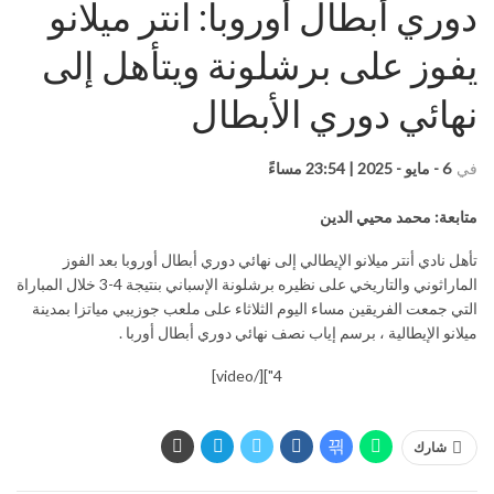
دوري أبطال أوروبا: انتر ميلانو
يفوز على برشلونة ويتأهل إلى
نهائي دوري الأبطال
في
6 - مايو - 2025 | 23:54 مساءً
متابعة: محمد محيي الدين
تأهل نادي أنتر ميلانو الإيطالي إلى نهائي دوري أبطال أوروبا بعد الفوز
الماراثوني والتاريخي على نظيره برشلونة الإسباني بنتيجة 4-3 خلال المباراة
التي جمعت الفريقين مساء اليوم الثلاثاء على ملعب جوزيبي مياتزا بمدينة
ميلانو الإيطالية ، برسم إياب نصف نهائي دوري أبطال أوربا .
4"][/video]
شارك