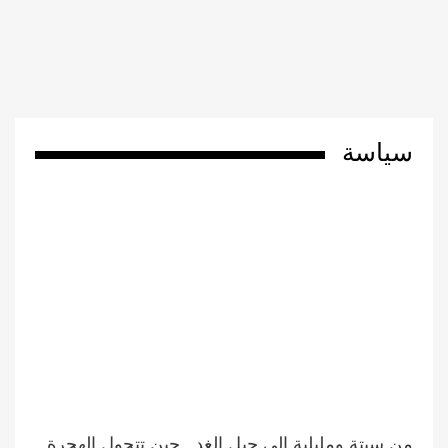
سياسة
من سبتة ومليلية إلى جيل الغد.. حين تتحول الهجرة