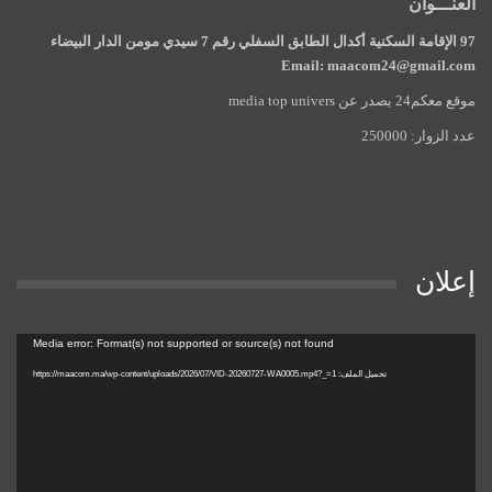
العنـــوان
97 الإقامة السكنية أكدال الطابق السفلي رقم 7 سيدي مومن الدار البيضاء
Email: maacom24@gmail.com
موقع معكم24 يصدر عن media top univers
عدد الزوار: 250000
إعلان
مشغل
Media error: Format(s) not supported or source(s) not found
الفيديو
تحميل الملف: https://maacom.ma/wp-content/uploads/2026/07/VID-20260727-WA0005.mp4?_=1