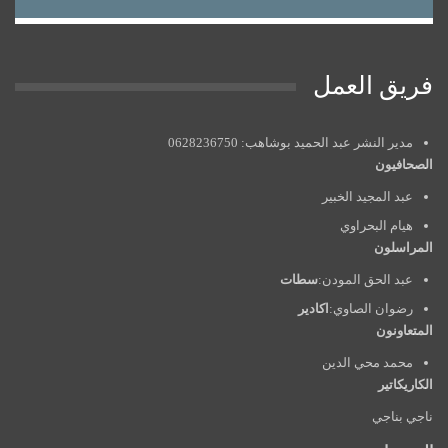
فريق العمل
مدير النشر عبد الحميد بوشاهب: 0628236750
الصحافيون
عبد المجيد الخبير
هيام البحراوي
المراسلون
عبد الحق المودن:
سطات
رضوان الصاوي:
اكادير
المتعاونون
محمد محي الدين
الكاريكاتير
ناجي بناجي