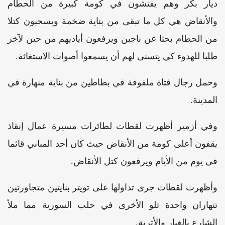
ديار بكر وهم يفتشون في كومة كبيرة من الحطام
والأنقاض هي كل ما تبقى من بناية ضخمة ويسحبون كتلا
من الحطام بحثا عن ناجين ويرفعون أياديهم من حين لآخر
طلبا للهدوء كي يتسنى لهم أن يسمعوا أصوات الاستغاثة.
وحمل رجال فتاة ملفوفة في بطاطين من بناية منهارة في
المدينة.
وفي أزمير أظهرت لقطات لطائرات مسيرة عمال إنقاذ
يقفون أعلى كومة من الأنقاض حيث كان أحد المباني قائما
في يوم من الأيام‭‭‭‭‭‭‭‭‭‭‭‭ ‬‬‬‬‬‬‬‬‬‬‬‬ويرفعون كتل الأنقاض.
وأظهرت لقطات جرى تداولها على تويتر بنايتين متجاورتين
تنهاران واحدة تلو الأخرى في حلب السورية مما ملأ
الشارع بالغبار والأتربة.