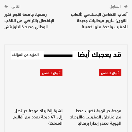
السابق
التالي
ألعاب التضامن الإسلامي (ألعاب
رسميا: جامعة لقجع تقرر
القوى) ..أربع ميداليات جديدة
الإنفصال بالتراضي عن الناخب
للمغرب واحدة منها ذهبية
الوطني وحيد خاليلوزيتش
قد يعجبك أيضا
المزيد عن المؤلف
أحوال الطقس
أحوال الطقس
موجة حر قوية تضرب عددا
نشرة إنذارية: موجة حر تصل
من مناطق المغرب.. والأرصاد
إلى 47 درجة بعدد من أقاليم
الجوية تصدر إنذارا برتقاليا
المملكة