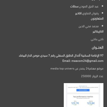
عبد الحق المودن:
سطات
رضوان الصاوي:
اكادير
المتعاونون
محمد محي الدين
الكاريكاتير
ناجي بناجي
العنـــوان
97 الإقامة السكنية أكدال الطابق السفلي رقم 7 سيدي مومن الدار البيضاء
Email: maacom24@gmail.com
موقع معكم24 يصدر عن media top univers
عدد الزوار: 250000