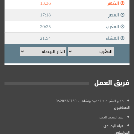
فريق العمل
مدير النشر عبد الحميد بوشاهب: 0628236750
الصحافيون
عبد المجيد الخبير
هيام البحراوي
المراسلون