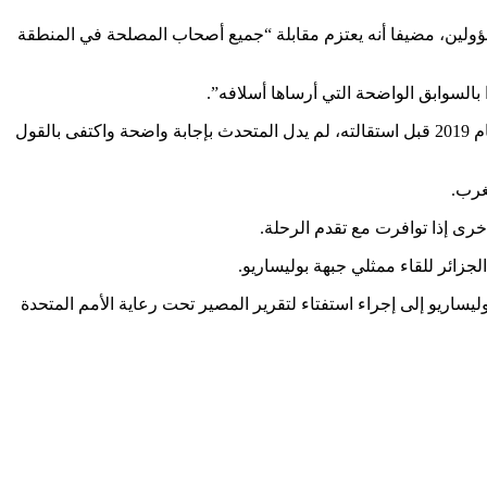
ؤولين، مضيفا أنه يعتزم مقابلة “جميع أصحاب المصلحة في المنطقة
بالسوابق الواضحة التي أرساها أسلافه”.
عند سؤاله عما إذا كان ينوي في هذا السياق إعادة إطلاق طاولات مستديرة مماثلة لتلك التي نظمها المبعوث الألماني السابق هورست كولر عام 2019 قبل استقالته، لم يدل المتحدث بإجابة واضحة واكتفى بالقول
غرب.
رى إذا توافرت مع تقدم الرحلة.
جزائر للقاء ممثلي جبهة بوليساريو.
بل، تدعو جبهة بوليساريو إلى إجراء استفتاء لتقرير المصير تحت رعاية الأمم المتحدة