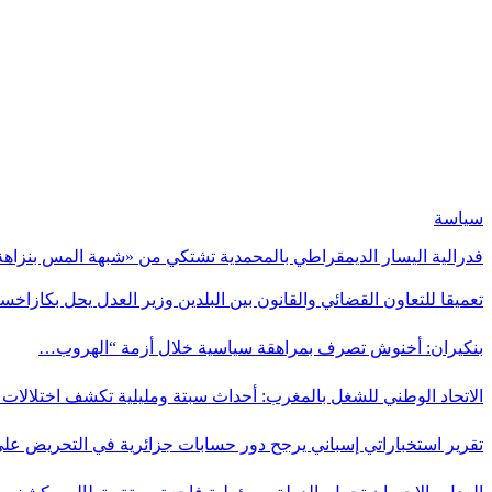
سياسة
فدرالية اليسار الديمقراطي بالمحمدية تشتكي من «شبهة المس بنزاهة
تعميقا للتعاون القضائي والقانون بين البلدين وزير العدل يحل بكازاخس
بنكيران: أخنوش تصرف بمراهقة سياسية خلال أزمة “الهروب…
الاتحاد الوطني للشغل بالمغرب: أحداث سبتة ومليلية تكشف اختلالا
تقرير استخباراتي إسباني يرجح دور حسابات جزائرية في التحريض عل