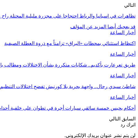
التالي
تظاهرات في إسبانيا والرباط احتجاجا على مجزرة مليلية المحتلة راح ضحيتها 23 مهاجرا
قد يعجبك أيضا
المزيد عن المؤلف
أخبار الساعة
اكتظاظ استثنائي بمحطات «البراق» تزامناً مع ذروة العطلة الصيفية
أخبار الساعة
طريق تعرعارت بأكديم.. شكايات متكررة بشأن الاختلالات ومطالب ب
أخبار الساعة
شاطئ سيدي رحال.. واجهة بحرية بلا كورنيش تفضح اختلالات التنظيم 
أخبار الساعة
أحكام بحبس خمسة سائقي سيارات أجرة في تطوان على خلفية أحداث 
السابق
التالي
اترك رد
لن يتم نشر عنوان بريدك الإلكتروني.