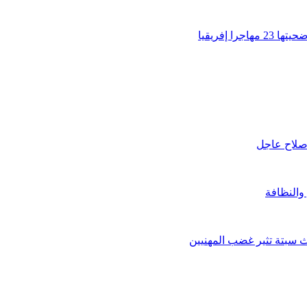
 إفريقيا
إصلاح عاجل
والنظافة
سبتة تثير غضب المهنيين