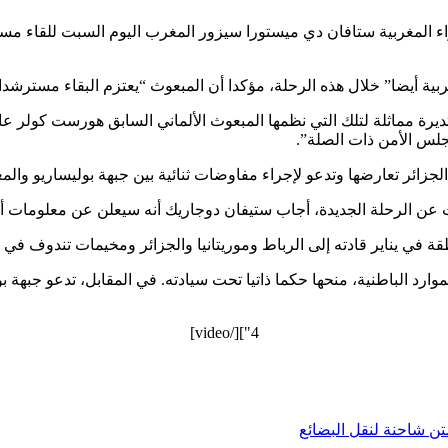
اء المغربية ستافان دي ميستورا سيزور المغرب اليوم السبت للقاء مس
ية أيضا” خلال هذه الرحلة، مؤكدا أن المبعوث “يعتزم البقاء مسترشدا 
جلس الأمن ذات الصلة”.
الجزائر تعارضها وتدعو لإجراء مفاوضات ثنائية بين جبهة بوليساريو والم
 عن الرحلة الجديدة، أجاب ستيفان دوجاريك أنه سيعلن عن معلومات أخ
ة في يناير قادته إلى الرباط وموريتانيا والجزائر ومخيمات تندوف في ال
8 بالمئة من المنطقة الغنية بالموارد الباطنية، منحها حكما ذاتيا تحت سيادته. في المقا
4"][/video]
ن شاحنة لنقل البضائع