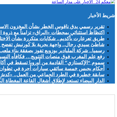
شريط الأخبار
تقرير رسمي يدق ناقوس الخطر بشأن المخزون الاست
اكتظاظ استثنائي بمحطات «البراق» تزامناً مع ذروة ا
طريق تعرعارت بأكديم.. شكايات متكررة بشأن الاخت
شاطئ سيدي رحال.. واجهة بحرية بلا كورنيش تفضح اخ
رسميا.. شركة المليادير بوزوبع تفوز بصفقة بناء ملعب
رفع علم المغرب فوق منصات التتويج… فكافأه النسيا
سموم “الإكستازي” القادمة من أوروبا تسقط في أكادير.. الأمن يحجز 00
أحكام بحبس خمسة سائقي سيارات أجرة في تطوان ع
سابقة خطيرة في الطرد الجماعي من العمل.. «كدش»
الدار البيضاء تستعد لإطلاق أشغال القاعة المغطاة