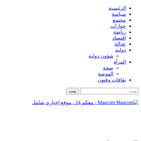
الرئيسية
سياسة
مجتمع
حوارات
رياضة
اقتصاد
عدالة
دولية
شؤون دولية
المرأة
صحة
الموضة
ثقافات وفنون
Maacom - معكم 24 - موقع إخباري شامل