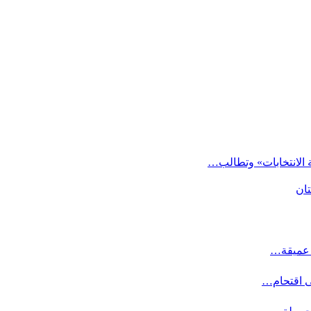
 الانتخابات» وتطالب…
تان
ت عميقة…
ى اقتحام…