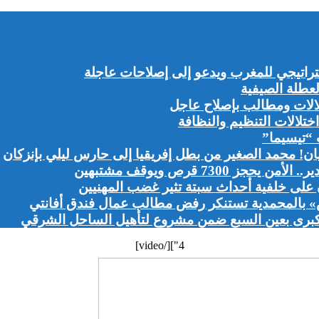
راتيجي للمغرب ويدعو إلى إصلاحات عاجلة
لعطلة الصيفية
لالات ومطالب بإصلاح عاجل
تلالات التنظيم والنظافة
 “تيسيما”
ن! محمد الصغير من بطل إفريقيا إلى حارس ليلي بإنزكان
73 قرص ويوقف مشتبهين
لى خلفية أحداث سبتة تثير غضب المهنيين
 بالمحمدية تستنكر رفض مطالب عمال فندق أفانتي
 الكبرى بعين السبع ضمن مشروع لتأهيل الساحل الشرقي
4"][/video]