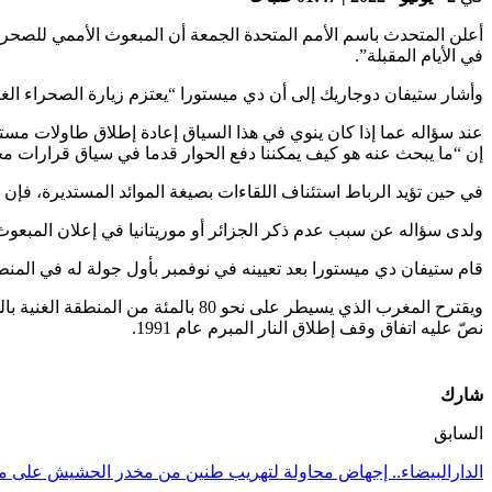
أعلن المتحدث باسم الأمم المتحدة الجمعة أن المبعوث الأممي للصحر
في الأيام المقبلة”.
وأشار ستيفان دوجاريك إلى أن دي ميستورا “يعتزم زيارة الصحراء الغرب
إن “ما يبحث عنه هو كيف يمكننا دفع الحوار قدما في سياق قرارات م
في حين تؤيد الرباط استئناف اللقاءات بصيغة الموائد المستديرة، فإن 
ولدى سؤاله عن سبب عدم ذكر الجزائر أو موريتانيا في إعلان المبعوث
قام ستيفان دي ميستورا بعد تعيينه في نوفمبر بأول جولة له في المنطق
ويقترح المغرب الذي يسيطر على نحو 0
نصّ عليه اتفاق وقف إطلاق النار المبرم عام 1991.
شارك
السابق
الدارالبيضاء.. إجهاض محاولة لتهريب طنين من مخدر الحشيش على مت