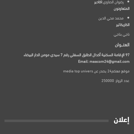
رضوان الصاوي:
اكادير
المتعاونون
محمد محي الدين
الكاريكاتير
ناجي بناجي
العنـــوان
97 الإقامة السكنية أكدال الطابق السفلي رقم 7 سيدي مومن الدار البيضاء
Email: maacom24@gmail.com
موقع معكم24 يصدر عن media top univers
عدد الزوار: 250000
إعلان