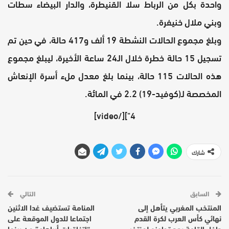
واحدة بكل من الرباط سلا القنيطرة، والدار البيضاء سطات
وبني ملال خنيفرة.
وبلغ مجموع الحالات النشطة 19 ألف و417 حالة، في حين تم
تسجيل 15 حالة خطرة خلال الـ24 ساعة الأخيرة، ليبلغ مجموع
هذه الحالات 115 حالة، بينما بلغ معدل ملء أسرة الإنعاش
المخصصة لـ(كوفيد-19) 2.2 في المائة.
4"][/video]
شارك
السابق
التالي
المنتخب المغربي يتأهل إلى
المنامة تستضيف غدا الاثنين
نهائي كأس العرب لكرة القدم
اجتماعا للدول الموقعة على