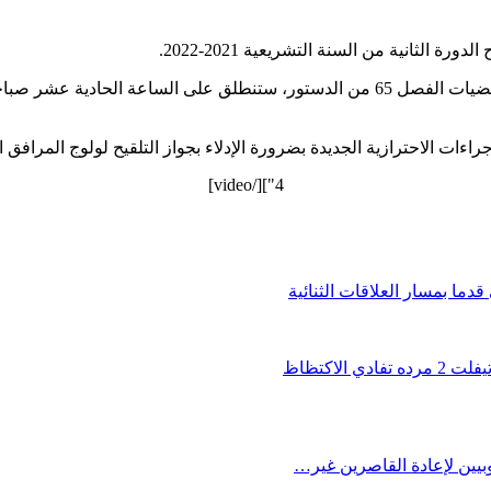
لثانية من السنة التشريعية 2021-2022.
وذكر بلاغ للمجلس، اليوم الاثنين، أن هذه الجلسة، التي تعقد طبقا لمقتضيات الفصل 65 من الد
ءات الاحترازية الجديدة بضرورة الإدلاء بجواز التلقيح لولوج المرافق ال
4"][/video]
دما بمسار العلاقات الثنائية
يين لإعادة القاصرين غير…