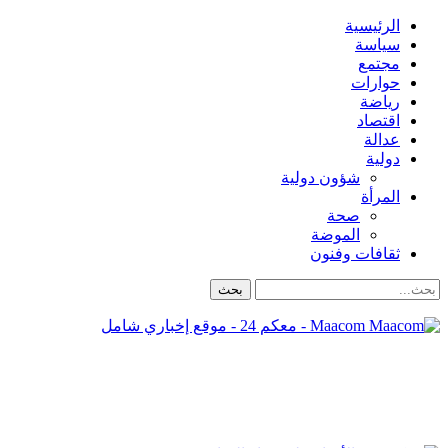
الرئيسية
سياسة
مجتمع
حوارات
رياضة
اقتصاد
عدالة
دولية
شؤون دولية
المرأة
صحة
الموضة
ثقافات وفنون
Maacom - معكم 24 - موقع إخباري شامل