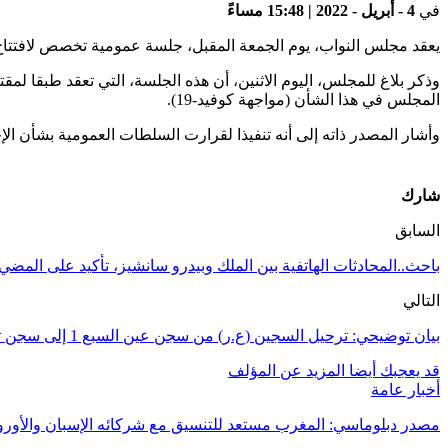
في
4 - أبريل - 2022 | 15:48 مساءً
يعقد مجلس النواب، يوم الجمعة المقبل، جلسة عمومية تخصص لافتتاح الدورة ا
المجلس في هذا الشأن (مواجهة كوفيد-19).
وأشار المصدر ذاته إلى أنه تنفيذا لقرارت السلطات العمومية بشأن الإجرا
شارك
السابق
باحث..المحادثات الهاتفية بين الملك وبيدرو سانشيز، تأكيد على المضي ق
التالي
بيان توضيحي: ترحيل السجين (ع.ر) من سجن عين السبع 1 إلى سجن تيفلت 2 مرده تفادي الاكتظاظ
قد يعجبك أيضا
المزيد عن المؤلف
أخبار عامة
مصدر دبلوماسي: المغرب مستعد للتنسيق مع شركائه الإسبان والأوروب