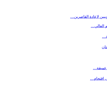
بيين لإعادة القاصرين…
م العالي…
ة…
تان
ت عميقة…
ى اقتحام…