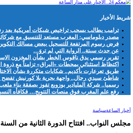
شريط الأخبار
ترامب يطالب بسحب تراخيص شبكات أمريكية بعد رف
مصدر دبلوماسي: المغرب مستعد للتنسيق مع شركائه ال
فرض رسوم المرتفعة للتسجيل ببعض مسالك التكوين يج
عن حدث سبتة.. الرواية التي لم تروَ…
تقرير رسمي يدق ناقوس الخطر بشأن المخزون الاست
اكتظاظ استثنائي بمحطات «البراق» تزامناً مع ذروة ا
طريق تعرعارت بأكديم.. شكايات متكررة بشأن الاخت
شاطئ سيدي رحال.. واجهة بحرية بلا كورنيش تفضح اخ
رسميا.. شركة المليادير بوزوبع تفوز بصفقة بناء ملعب
رفع علم المغرب فوق منصات التتويج… فكافأه النسيا
أخبار الساعة
سياسة
مجلس النواب.. افتتاح الدورة الثانية من السنة التشريعية 2021-2022 يو