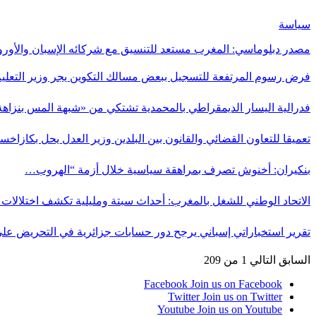
سياسة
مصدر دبلوماسي: المغرب مستعد للتنسيق مع شركائه الإسبان والأورو
فرض رسوم المرتفعة للتسجيل ببعض مسالك التكوين يجر وزير التعلي
فدرالية اليسار الديمقراطي بالمحمدية تشتكي من «شبهة المس بنزاه
تعميقا للتعاون القضائي والقانون بين البلدين وزير العدل يحل بكازاخس
بنكيران: أخنوش تصرف بمراهقة سياسية خلال أزمة “الهروب…
الاتحاد الوطني للشغل بالمغرب: أحداث سبتة ومليلية تكشف اختلالا
تقرير استخباراتي إسباني يرجح دور حسابات جزائرية في التحريض عل
السابق
التالي
1 من 209
Facebook
Join us on Facebook
Twitter
Join us on Twitter
Youtube
Join us on Youtube