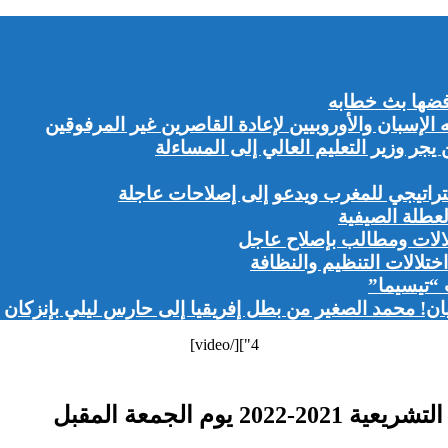
ضها بث خطابه
إسبان والأوروبيين لإعادة القاصرين غير المرفوقين
ر وزير التعليم العالي إلى المساءلة
راتيجي للمغرب ويدعو إلى إصلاحات عاجلة
لعطلة الصيفية
لالات ومطالب بإصلاح عاجل
تلالات التنظيم والنظافة
 “تيسيما”
ن! محمد الصغير من بطل إفريقيا إلى حارس ليلي بإنزكان
4"][/video]
م الجمعة المقبل