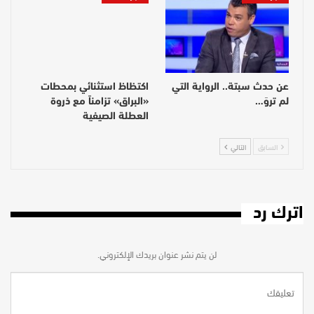
عن حدث سبتة.. الرواية التي
اكتظاظ استثنائي بمحطات
لم تروَ…
«البراق» تزامناً مع ذروة
العطلة الصيفية
السابق
التالي
اترك رد
لن يتم نشر عنوان بريدك الإلكتروني.