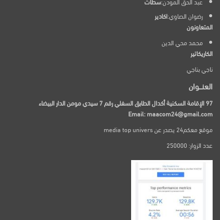
عبد الحق المودن:
سطات
رضوان الصاوي:
اكادير
المتعاونون
محمد محي الدين
الكاريكاتير
ناجي بناجي
العنـــوان
97 الإقامة السكنية أكدال الطابق السفلي رقم 7 سيدي مومن الدار البيضاء
Email: maacom24@gmail.com
موقع معكم24 يصدر عن media top univers
عدد الزوار: 250000