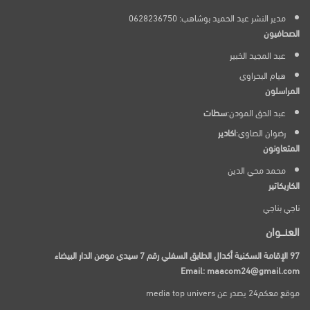
مدير النشر عبد الحميد بوشاهب: 0628236750
الصحافيون
عبد المجيد الخبير
هيام البحراوي
المراسلون
عبد الحق المودن:
سطات
رضوان الصاوي:
اكادير
المتعاونون
محمد محي الدين
الكاريكاتير
ناجي بناجي
العنـــوان
97 الإقامة السكنية أكدال الطابق السفلي رقم 7 سيدي مومن الدار البيضاء
Email: maacom24@gmail.com
موقع معكم24 يصدر عن media top univers