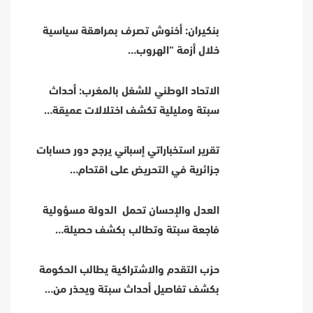
بنكيران: أخنوش تصرف بمراهقة سياسية
خلال أزمة “الهروب…
الاتحاد الوطني للشغل بالمغرب: أحداث
سبتة ومليلية تكشف اختلالات عميقة…
تقرير استخباراتي إسباني يرجح دور حسابات
جزائرية في التحريض على اقتحام…
العدل والإحسان تحمل الدولة مسؤولية
فاجعة سبتة وتطالب بكشف حصيلة…
حزب التقدم والاشتراكية يطالب الحكومة
بكشف تفاصيل أحداث سبتة ويحذر من…