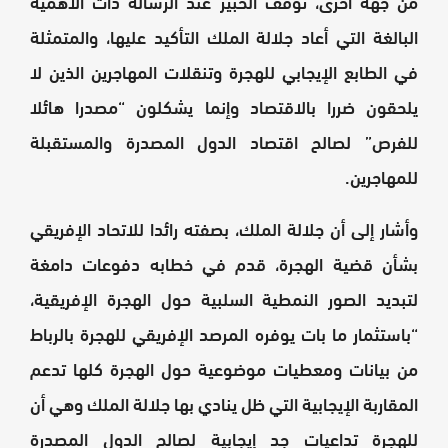
من جهة أخرى، توقف الخبير عند الرسالة ذات الأهمية
البالغة التي أعاد جلالة الملك التأكيد عليها، والمتمثلة
في الطابع الإيجابي للهجرة وتنقلات المهاجرين الذين لا
يلحقون ضررا بالاقتصاد وإنما يشكلون “مصدرا هائلا
للفرص” لصالح اقتصاد الدول المصدرة والمستقبلة
للمهاجرين.
وأشار إلى أن جلالة الملك، بصفته رائدا للاتحاد الإفريقي
بشأن قضية الهجرة، قدم في خطابه دفوعات دامغة
لتبديد الصور النمطية السلبية حول الهجرة الإفريقية،
“باستثمار ما بات يوفره المرصد الإفريقي للهجرة بالرباط
من بيانات ومعطيات موضوعية حول الهجرة كلها تدعم
المقاربة الإيجابية التي ظل ينادي بها جلالة الملك وهي أن
للهجرة تداعيات جد إيجابية لصالح الدول المصدرة