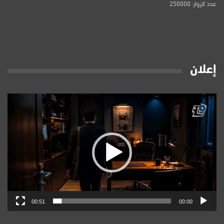
عدد الزوار: 250000
إعلان
مشغل
الفيديو
00:51
00:00