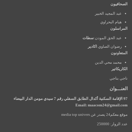
الصحافيون
عبد المجيد الخبير
هيام البحراوي
المراسلون
عبد الحق المودن:
سطات
رضوان الصاوي:
اكادير
المتعاونون
محمد محي الدين
الكاريكاتير
ناجي بناجي
العنـــوان
97 الإقامة السكنية أكدال الطابق السفلي رقم 7 سيدي مومن الدار البيضاء
Email: maacom24@gmail.com
موقع معكم24 يصدر عن media top univers
عدد الزوار: 250000