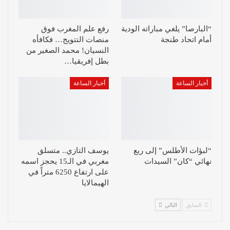
“البارصا” يلغي مباراته الودية
رفع علم المغرب فوق
أمام اتحاد طنجة
منصات التتويج… فكافأه
النسيان! محمد الصغير من
بطل إفريقيا…
أخبار الساعة
أخبار الساعة
“لبؤات الأطلس” إلى ربع
يوسف التازي.. متسلق
نهائي “كان” السيدات
مغربي في الـ15 يحجز اسمه
على ارتفاع 6250 متراً في
الهيمالايا
السابق
التالي