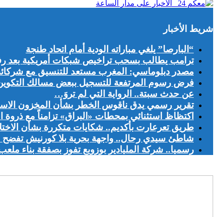
شريط الأخبار
“البارصا” يلغي مباراته الودية أمام اتحاد طنجة
ترامب يطالب بسحب تراخيص شبكات أمريكية بعد رف
مصدر دبلوماسي: المغرب مستعد للتنسيق مع شركائه ال
فرض رسوم المرتفعة للتسجيل ببعض مسالك التكوين يج
عن حدث سبتة.. الرواية التي لم تروَ…
تقرير رسمي يدق ناقوس الخطر بشأن المخزون الاست
اكتظاظ استثنائي بمحطات «البراق» تزامناً مع ذروة ا
طريق تعرعارت بأكديم.. شكايات متكررة بشأن الاخت
شاطئ سيدي رحال.. واجهة بحرية بلا كورنيش تفضح اخ
رسميا.. شركة المليادير بوزوبع تفوز بصفقة بناء ملعب