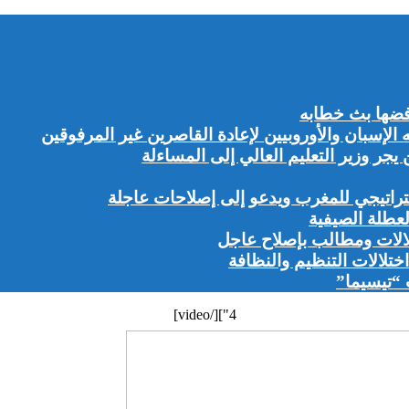
ضها بث خطابه
إسبان والأوروبيين لإعادة القاصرين غير المرفوقين
ر وزير التعليم العالي إلى المساءلة
راتيجي للمغرب ويدعو إلى إصلاحات عاجلة
لعطلة الصيفية
لالات ومطالب بإصلاح عاجل
تلالات التنظيم والنظافة
 “تيسيما”
4"][/video]