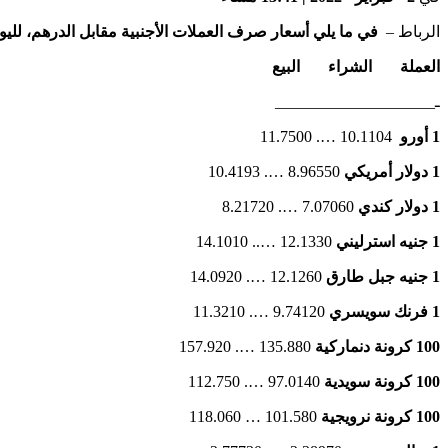
الرباط –
في ما يلي أسعار صرف العملات الأجنبية مقابل الدرهم، لليوم الأربعاء 2 فبراير 2022، حس
العملة الشراء البيع
ـ____________________
1 أورو
10.1104 …. 11.7500
1 دولار أمريكي
8.96550 …. 10.4193
1 دولار كندي
7.07060 …. 8.21720
1 جنيه استرليني
12.1330 ….. 14.1010
1 جنيه جبل طارق
12.1260 …. 14.0920
1 فرنك سويسري
9.74120 …. 11.3210
100 كرونة دنماركية
135.880 …. 157.920
100 كرونة سويدية
97.0140 …. 112.750
100 كرونة نرويجية
101.580 … 118.060