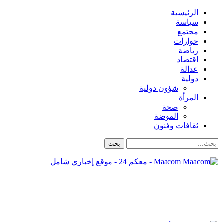
الرئيسية
سياسة
مجتمع
حوارات
رياضة
اقتصاد
عدالة
دولية
شؤون دولية
المرأة
صحة
الموضة
ثقافات وفنون
Maacom - معكم 24 - موقع إخباري شامل