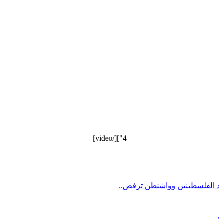
4"][/video]
د الفلسطينين وواشنطن ترفض..