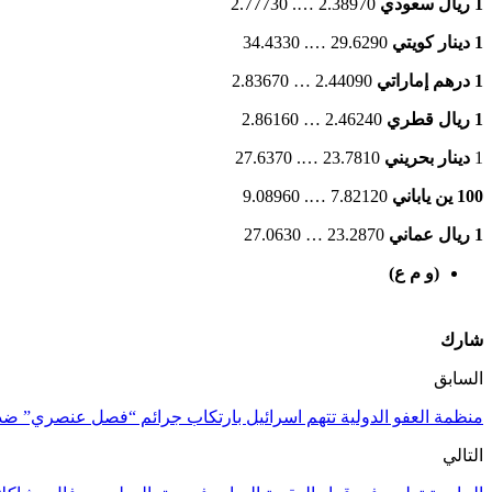
1 ريال سعودي
2.38970 …. 2.77730
1 دينار كويتي
29.6290 …. 34.4330
1 درهم إماراتي
2.44090 … 2.83670
1 ريال قطري
2.46240 … 2.86160
1
دينار بحريني
23.7810 …. 27.6370
100 ين ياباني
7.82120 …. 9.08960
1 ريال عماني
23.2870 … 27.0630
(و م ع)
شارك
السابق
منظمة العفو الدولية تتهم اسرائيل بارتكاب جرائم “فصل عنصري” ض
التالي