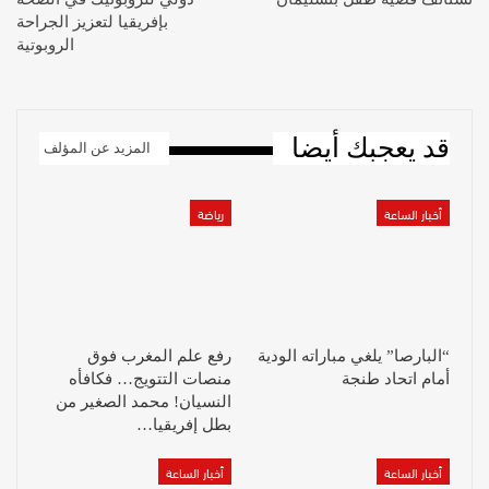
بإفريقيا لتعزيز الجراحة
الروبوتية
قد يعجبك أيضا
المزيد عن المؤلف
أخبار الساعة
رياضة
“البارصا” يلغي مباراته الودية
رفع علم المغرب فوق
أمام اتحاد طنجة
منصات التتويج… فكافأه
النسيان! محمد الصغير من
بطل إفريقيا…
أخبار الساعة
أخبار الساعة