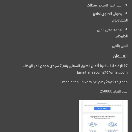
عبد الحق المودن:
سطات
رضوان الصاوي:
اكادير
المتعاونون
محمد محي الدين
الكاريكاتير
ناجي بناجي
العنـــوان
97 الإقامة السكنية أكدال الطابق السفلي رقم 7 سيدي مومن الدار البيضاء
Email: maacom24@gmail.com
موقع معكم24 يصدر عن media top univers
عدد الزوار: 250000