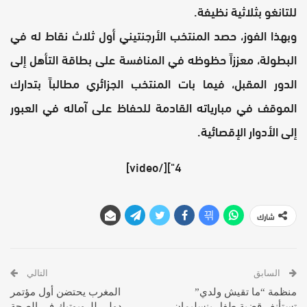
للتانغو بثلاثية نظيفة.
وبهذا الفوز، حصد المنتخب الأرجنتيني أول ثلاث نقاط له في
البطولة، معززاً حظوظه في المنافسة على بطاقة التأهل إلى
الدور المقبل، فيما بات المنتخب الجزائري مطالباً بتدارك
الموقف في مبارياته القادمة للحفاظ على آماله في العبور
إلى الأدوار الإقصائية.
4"][/video]
شارك
السابق
التالي
منظمة “ما تقيش ولدي”
المغرب يحتضن أول مؤتمر
تستأنف قضية طفل بنسليمان
دولي للروبوتيك في الصحة