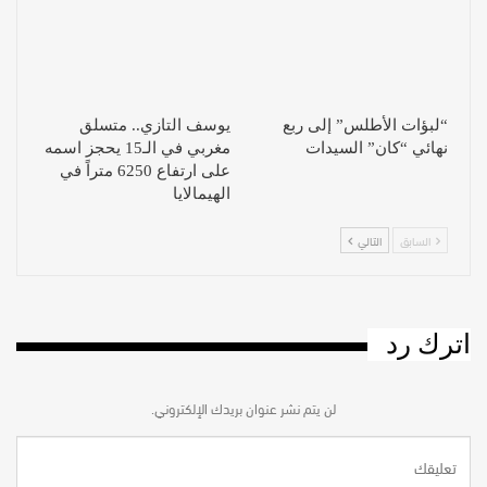
“لبؤات الأطلس” إلى ربع
يوسف التازي.. متسلق
نهائي “كان” السيدات
مغربي في الـ15 يحجز اسمه
على ارتفاع 6250 متراً في
الهيمالايا
السابق
التالي
اترك رد
لن يتم نشر عنوان بريدك الإلكتروني.