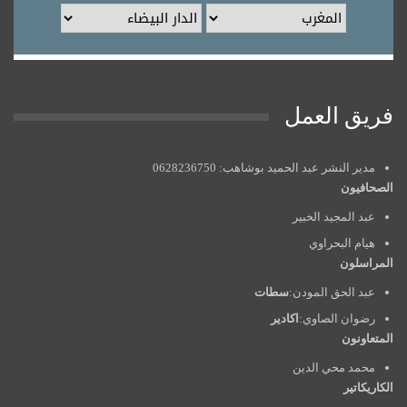
فريق العمل
مدير النشر عبد الحميد بوشاهب: 0628236750
الصحافيون
عبد المجيد الخبير
هيام البحراوي
المراسلون
عبد الحق المودن:
سطات
رضوان الصاوي:
اكادير
المتعاونون
محمد محي الدين
الكاريكاتير