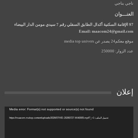
ناجي بناجي
العنـــوان
97 الإقامة السكنية أكدال الطابق السفلي رقم 7 سيدي مومن الدار البيضاء
Email: maacom24@gmail.com
موقع معكم24 يصدر عن media top univers
عدد الزوار: 250000
إعلان
مشغل
Media error: Format(s) not supported or source(s) not found
الفيديو
تحميل الملف: https://maacom.ma/wp-content/uploads/2026/07/VID-20260727-WA0005.mp4?_=1