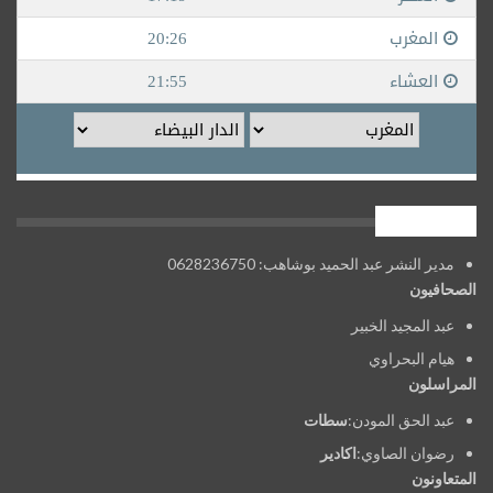
فريق العمل
مدير النشر عبد الحميد بوشاهب: 0628236750
الصحافيون
عبد المجيد الخبير
هيام البحراوي
المراسلون
عبد الحق المودن:
سطات
رضوان الصاوي:
اكادير
المتعاونون