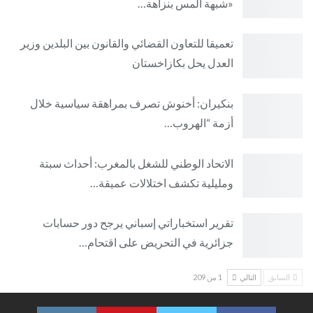
«شبهة المس بنزاهة…
تعميقا للتعاون القضائي والقانون بين البلدين وزير
العدل يحل بكازاخستان
بنكيران: أخنوش تصرف بمراهقة سياسية خلال
أزمة “الهروب…
الاتحاد الوطني للشغل بالمغرب: أحداث سبتة
ومليلية تكشف اختلالات عميقة…
تقرير استخباراتي إسباني يرجح دور حسابات
جزائرية في التحريض على اقتحام…
السابق
التالي
1 من 209