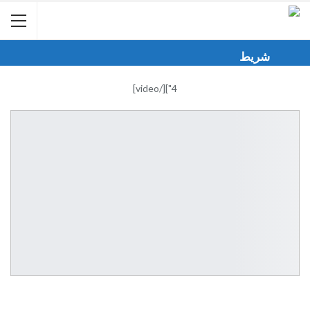
شريط
الأخبار
4"][/video]