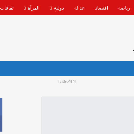
رياضة
اقتصاد
عدالة
دولية
المرأة
ثقافات
4"][/video]
k