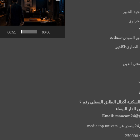
الفيديو
جيد الخبير
بحراوي
00:51
00:00
ق المودن:
سطات
الصاوي:
اكادير
حي الدين
97 الإقامة السكنية أكدال الطابق السفلي رقم 7
الدار البيضاء
Email: maacom24@g
m
2