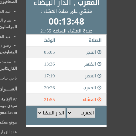
الصحافيون
عبد الم
هيام ال
المراسلون
عبد الح
رضوان 
المتعاونون
محمد م
الكاريكاتير
ناجي بناجي
العنـــوان
سيدي مومن 
mail.com
موقع معكم24 يصدر عن edia top univers
عدد الزوار: 50000