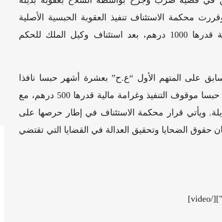
رت محكمة الاستئناف تنفيذ العقوبة الحبسية الأصلية
البالغة عشرة أشهر حبسا نافذا مع غرامة مالية قدرها 1000 درهم، بعد استئناف وكيل الملك للحكم
بق على المتهم الأول “ع.ح” بعشرة أشهر حبسا نافذا
وغرامة مالية، وعلى المتهم الثاني “إ.م” بشهرين حبسا موقوف التنفيذ وغرامة مالية قدرها 500 درهم، مع
بديلة. ويأتي قرار محكمة الاستئناف في إطار حرصها على
ن حقوق الضحايا وتحقيق العدالة في القضايا التي تقتضي