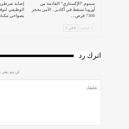
سموم “الإكستازي” القادمة من
إصابة شرطي و
أوروبا تسقط في أكادير.. الأمن يحجز
الوظيفي لتوقي
7300 قرص…
بضواحي مكنا
السابق
التالي
اترك رد
لن يتم نشر ع