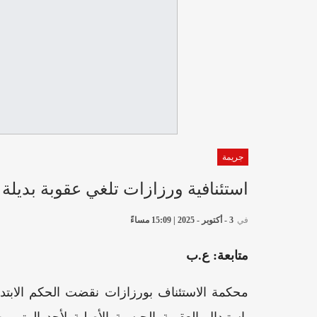
جريمة
استئنافية ورزازات تلغي عقوبة بديل
في
3 - أكتوبر - 2025 | 15:09 مساءً
متابعة: ع.ب
محكمة الاستئناف بورزازات نقضت الحكم الابتدا
باستبدال العقوبة الحبسية الأصلية لأحد المت