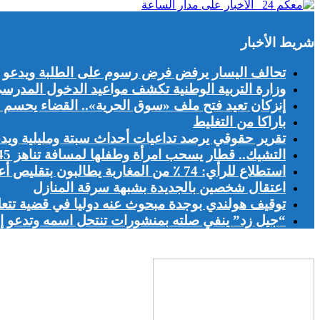
شريط الأخبار
تحالف اليسار يرفض فرض رسوم على الطلبة ويدعو إلى
وزارة التربية الوطنية تكشف مواعيد الدخول المدرسي لموسم
إنزكان تعيد فتح ملف «سوق الحرية».. القضاء يحسم
باراكا من التغليط
تقرير حقوقي يرصد تداعيات أحداث سبتة ومليلية وي
التشيك.. قطار يسحب امرأة وطفلها لمسافة تناهز 45 مترا
استطلاع للرأي: 74 ٪ من المغاربة يطالبون بتقليص أعداد الأجانب الباحثين عن عمل بالمغرب
اعتقال شخصين بالجديدة بشبهة سرقة المنازل
توقيف هولندي بوجدة مبحوث عنه دوليا في قضية تتعلق
“جيل زد” ينفي صلته بمنشورات تنتحل اسمه وتدعو إل