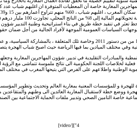
ية سنوية لتقييم حصيلة ما تحقق لفائدة العمال المغاربة بالخارج وما تم
تعثر في تنفيد خطة طريق في بناء استراتيحية وطنية التدبير شؤون الجا
جهات السياسات العمومية الموجهة لأفراد الجالية من أجل ضمان حقو
كما تظل الإشكالية الكبرى في عدم تنزيل الفصول 16و17و18 و30و163 من من دستور 2011 
 وفي مختلف الميادين بما فيها الرياضة حيث اصبح شباب الهجرة يتصدر
طية والمبادرات التقليدية في تدبير. شؤون المهاجرين المغاربة وجعله
علية لخلاصات اللجنة الحكومية الى نتائج ملموسة تتماشى مع الرؤية 
موية الوطنية واطلاعهم على الفرص التي بتيحها المغرب في مختلف المج
هجرة و للمؤسسات المعنية بمغاربة العالم وتحديث وتطوير المؤسسات ا
رة ووضع خطة لاستقبال المغاربة العائدين الى وطنهم والمتقاعدين من
جتماعية خاصة التامين الصحي وتدبير ملفات الحماية الاجتماعية بين ال
4"][/video]