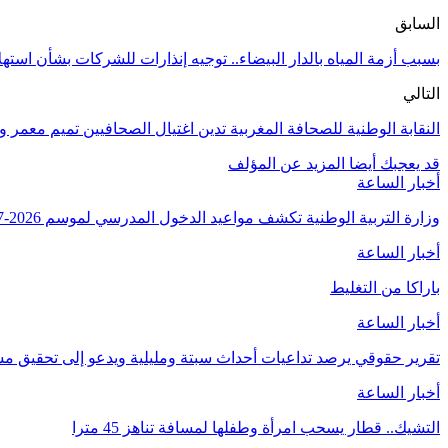
السابق
بسبب أزمة المياه بالدار البيضاء.. توجيه إنذارات للشركات بشأن استهلاك
التالي
النقابة الوطنية للصحافة المغربية تدين اغتيال الصحافيين تميم معمر 
قد يعجبك أيضا
المزيد عن المؤلف
أخبار الساعة
وزارة التربية الوطنية تكشف مواعيد الدخول المدرسي لموسم 2026-2027
أخبار الساعة
باراكا من التغليط
أخبار الساعة
تقرير حقوقي يرصد تداعيات أحداث سبتة ومليلية ويدعو إلى تحقيق
أخبار الساعة
التشيك.. قطار يسحب امرأة وطفلها لمسافة تناهز 45 مترا