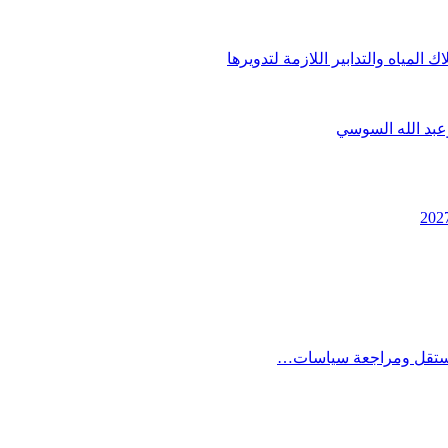
 المياه والتدابير اللازمة لتدويرها
وعبد الله السوسي
 مستقل ومراجعة سياسات…