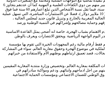
 تنفيذه تماشيا مع التوجهات الملكية وملائمة مع المتغيرات الدولية
خاصة بروز حركات معادية للمهاجرين ، و مع المتغيرات الديمغرافية للمهاجرين المغاربة خاصة أن المعطيات المتوفرة ان اغلبهم شباب عدد كبير منهم من دوي الكفاءات العلمية و المهنية كما أن عددهم يتجاوز 6
ملايين مغربي ومغربية. يتوزعون على 100 دولة. وهو ما يمثل 15% من سكان المغرب ، اغلبهم شباب ، 60% منهم تتراوح أعمارهم بين 15 و39 سنة، فيما تقل نسبة الأشخاص الذين تبلغ أعمارهم 60 سنة فما فوق
عن 4% ،. حسب اخر بحث للمندوبية السامية للتخطيط ، كما تصل حصة تحويلاتهم المالية إلى 8% من الناتج المحلي، تجاوزت 100 مليار درهم ( 10 ملايير دولار )، فضلا عن الاستثمارات المباشرة، التي تسهل عملية
لية المغربية بالخارج و وتنزيل قانون جديد لمجلس الجالية ،
قهم وحماية مصالحهم وإشراكهم في التنمية الوطنية ورصد
وخاصة تلك المتعلقة ، بالمشاركة السياسية، و عدم الاهتمام بشباب الهجرة، خاصة انه أضحى يمثل القاعدة الاساسية
 اليوم الواجهة الرياضية .ويحقق الانتصارات ويعرف بالوطن
م فقط أرقام مالية رغم المجهودات الخيرة التي تقوم بها مؤسسة
الملكية في موضوع الهجرة وحقوق مغاربة العالم. سواء في المشاركة
الات، قصد تعميق ارتباطهم بوطنهم الأم والاستفادة من خبراتهم
لمكلفة بمغاربة العالم ،وتخصيص وزارة منتدبة المغاربة المقيمين
هم من اجل ادماجهم وابنائهم. ودعم ومواكبة مبادراتهم في
صندوق الوطني للضمان الاجتماعي ومؤسسات الحماية الاجتماعية