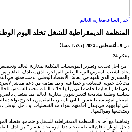
أخبار الساعة
مغاربة العالم
المنظمة الديمقراطية للشغل تخلد اليوم الوطن
في
9 - أغسطس - 2024 | 17:35 مساءً
معكم 24
” من أجل تحديث وتطوير المؤسسات المكلفة بمغاربة العالم وتخصيص وز
والمحوري الذي تلعبه في إنعاش الاقتصاد الوطني، ومساهمتها في الت
مجالات حيوية اقتصادية واجتماعية او بما تقدمه من دعم مباشر لأسر
وفي إطار العناية الخاصة التي يوليها جلالة الملك محمد السادس للجا
سياسة وطنية مندمجة لتدبير شؤون مغاربة العالم مما يقتضي بالضرورة 
المنظم لمؤسسية الحسن الثاني للمغاربة المقيمين بالخارج ،واعادة ال
التي تواجههم في بلدان إقامتهم سواء مع القنصليات او داخل الوطن ،
وتشجيعها ومواكبتها .
وتماشيا مع أهداف المنظمة الديمقراطية للشغل واهتمامها بقضايا المها