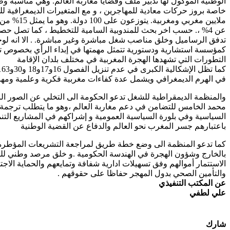
الوطنية الموكول لها تدبير ملف وقضايا مغاربة العالم. وهي مناسبة وطن
تدفق الرساميل وخلق مناصب شغل مباشرة وغير مباشرة. . الا انه لوحظ 
كمؤسسة استشارية ودستورية تتمثل مهمتها في إبداء الرأي بخصوص تو
التطورات التي تشهدها الهجرة المغربية في مختلف بلدان الإقامة
في الهرم الديمغرافي ويشمل عدة كفاءات مغربية فكرية وعلمية ومهنية
والمنظمة الديمقراطية للشغل تدعو الحكومة الى التخلي عن الصور النم
محمد الخامس للتضامن في دعم مغاربة العالم ،وهو ما يتطلب ترجمة ف
السياسية وفي بلورة السياسية العمومية و إشراكهم في المشاريع التن
باعتبارهم جسر المغرب نحو العالم والدفاع عن القضية الوطنية
كما تدعو المنظمة الى وضع خطة طريق لمراجعة التشريعات المؤطرة لل
بالخارج وشؤون الهجرة في الهندسة الحكومية .و خلق مرصد وطني للهج
الاستتمار أموالهم وفق تسهيلات ادارية شفافة وتمايعهم والحماية الا
والتأمين الصحي بدول المهجر حفاظا على حقوقهم .
عن المكتب التنفيذي
علي لطفي
شارك