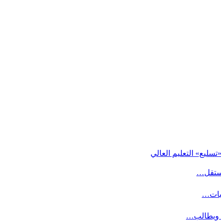
ليع» التعليم العالي
مستقل…
لبات…
ة ويطالب…