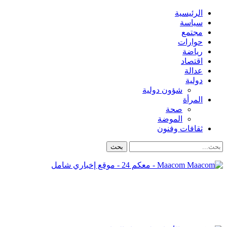
الرئيسية
سياسة
مجتمع
حوارات
رياضة
اقتصاد
عدالة
دولية
شؤون دولية
المرأة
صحة
الموضة
ثقافات وفنون
Maacom - معكم 24 - موقع إخباري شامل