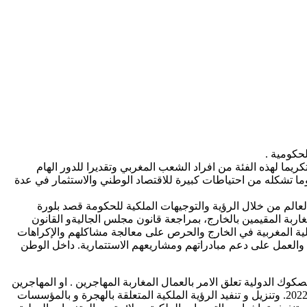
حكومية .
الشعب المغربي اليوم الوطني للمهاجر، الذي يصادف العاشر من غشت من كل سنة، الذي أقره جلالة الملك محمد السادس سنة 2003، تكريما لهذه الفئة من افراد الشعب المغربي وتقديرا للدور الهام
ما تشكله من احتياطات كبيرة للاقتصاد الوطني والاستثمار في عدة
عالم من خلال الرؤية والتوجيهات الملكية للحكومة قصد بلورة
ربة المقيمين بالخارج، بمراجعة قانون مجلس الجاليةو القانون
الية المغربية في الخارج والحرص على معالجة مشاكلهم والإكراهات
 والعمل على دعم مبادراتهم ومشاريعهم الاستتمارية. داخل الوطن
وك الدولية تعلق الامر بالعمال المغاربة المهاجرين . او المهاجرين
داخل الوطن ، فان المنظمة تخلد هذا اليوم تحت شعار ” من اجل التطبيق الحكومي الفعلي للتوجيهات الملكية المتظمنة في خطاب 20 غشت 2022. وتنزيل و تنفيد الرؤية الملكية المتعلقة بالهجرة و بالمؤسسات