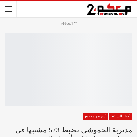
4"][/video]
أخبار الساعة
أسرة و مجتمع
مديرية الحموشي تضبط 573 مشتبها في