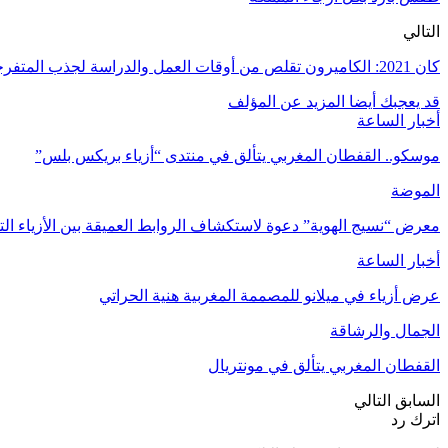
التالي
كان 2021: الكاميرون تقلص من أوقات العمل والدراسة لجذب المتفرجين للملاعب
قد يعجبك أيضا
المزيد عن المؤلف
أخبار الساعة
موسكو.. القفطان المغربي يتألق في منتدى “أزياء بريكس بلس”
الموضة
معرض “نسيج الهوية” دعوة لاستكشاف الروابط العميقة بين الأزياء الت
أخبار الساعة
عرض أزياء في ميلانو للمصممة المغربية هنية الحراتي
الجمال والرشاقة
القفطان المغربي يتألق في مونتريال
السابق
التالي
اترك رد