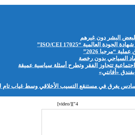
لبعض البشر دون غيرهم
دة العالمية “ISO/CEI 17025”
اد السياحي بدون رخصة
جتماعية تتجاوز الفقر وتطرح أسئلة سياسية عميقة
سادس يغرق في مستنقع التسيب الأخلاقي وسط غياب تام لل
4"][/video]