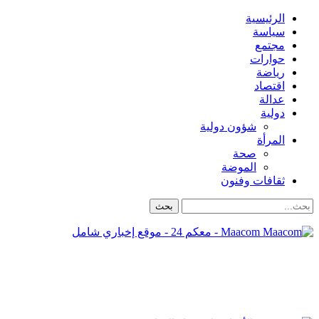
الرئيسية
سياسة
مجتمع
حوارات
رياضة
اقتصاد
عدالة
دولية
شؤون دولية
المرأة
صحة
الموضة
ثقافات وفنون
Maacom - معكم 24 - موقع إخباري شامل