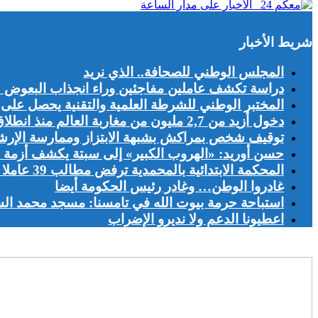
شريط الأخبار
المجلس الوطني للصحافة.. الذي نريد
دراسة تكشف عاملين مفاجئين وراء انجذاب البعوض 
المختبر الوطني للشرطة العلمية والتقنية يحصل على شهادة الجو
دخول أزيد من 2,7 مليون من مغاربة العالم منذ انطلاق عملية “مرحبا 2026”
توقيف شخص بمراكش بشبهة الابتزاز وممارسة الإرش
حسن أوريد: «الهروب الكبير» إلى سبتة يكشف أزمة ا
المحكمة الابتدائية بالمحمدية ترفض مطالب 39 عاملا بفندق «أفانتي»
غادروا الوطن… وغادر رئيس الحكومة أيضا
استباحة حرمة بيوت الله في تامسنا: مسجد محمد ال
اعطيونا الدعم ولا نديرو الإضراب