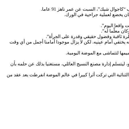
وال شيك”، السبت عن عمر ناهز 91 عاما.
ن يخضع لعملية جراحية في الورك.
 واقعا اليوم”.
ان معلّما له”.
نظرة ثاقبة وفضول حقيقي وقدرة على الجرأة”.
 يختفي أمام عينيه. لكن لا يزال موجودا أمامنا أجمل من أي وقت
مها لتتماشى مع الموضة اليومية.
فاة والده سيلفيو، ليتسلم إدارة مصنع النسيج العائلي، مستغنيا بذلك عن حلمه بأن
ثنائية التي تركت أثرا كبيرا في عالم الموضة انفرطت بعد عقد من