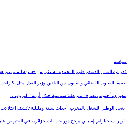
سياسة
فدرالية اليسار الديمقراطي بالمحمدية تشتكي من «شبهة المس بنزاهة
تعميقا للتعاون القضائي والقانون بين البلدين وزير العدل يحل بكازاخس
بنكيران: أخنوش تصرف بمراهقة سياسية خلال أزمة “الهروب…
الاتحاد الوطني للشغل بالمغرب: أحداث سبتة ومليلية تكشف اختلالا
تقرير استخباراتي إسباني يرجح دور حسابات جزائرية في التحريض عل