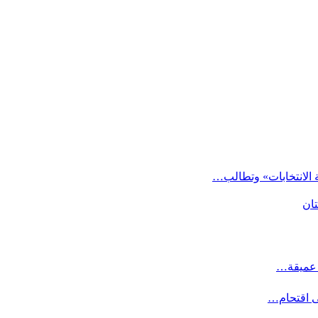
 الانتخابات» وتطالب…
تان
ت عميقة…
ى اقتحام…