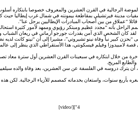
موضة الرجالية في القرن العشرين والمعروف خصوصا بابتكاره أسلوب “كاج
يات مدينة فيرتشيلي بمقاطعة بيمونته في شمال غرب إيطاليا حيث كا
 قائلا “عملاق من بين أصحاب المبادرات الإيطاليين يرحل عنا”.
مم الراحل بأنه “مجدد عظيم ومبتكر رؤيوي وممهد لأمور كثيرة استحالت
اب. لقد كان الشخص الذي آمن بقدرات جورجو أرماني في ريعان الشباب وك
ى “بحزن كبير نبأ وفاة نينو تشيروتي”، مشيرا إلى أن “نينو كانت لديه 
 قصة لامبيدوزا وفيلم فيسكونتي، هذا الأستقراطي الذي ينظر إلى عالمه
خرة من خلال ابتكاره في سبعينات القرن العشرين أول سترة معاد تصمي
الطابع المريح.
سبتمبر 1930 في مدينة بييلا الإيطالية، أن يترك دروسه في الفلسفة عن سن العشرين، بعد و
 بأربع سنوات، واستعان بخدماته كمصمم للأزياء الرجالية. لكن هذه ال
4"][/video]