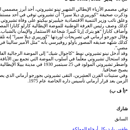
توفي مصمم الأزياء الإيطالي الشهير نينو تشيروتي، أحد أبرز مصممي ال
وذكرت صحيفة “كورييري ديلا سيرا” أن تشيروتي توفي في أحد مستشف
وعلق نائب وزير التنمية الاقتصادية جيلبيرتو بيكيتو على وفاة تشيروتي
كذلك وصف رئيس الغرفة الوطنية للموضة الإيطالية كارلو كابازا المص
وأضاف كابازا “هو يترك إرثا كبيرا: شجاعة الاستثمار والإيمان بالشب
وقال جورجو أرماني في تصريحات أوردتها “كورييري ديلا سيرا” إنه تلق
كذلك شبّهه صديقه المصور باولو روفيرسي بأنه “مثل الأمير سالينا في
مضى”.
وقد أدخل نينو تشيروتي نمط “كاجوال شيك” إلى الموضة الرجالية الفا
وقد استحال تشيروتي معلّما في أسلوب الموضة التي تجمع بين الأناقة و
واضطر تشيروتي المولود في 25 
يصبح صحافيا.
وفي ستينات القرن العشرين، التقى تشيروتي بجورجو أرماني الذي يصغره
الزمن بعد قرار أرماني تأسيس داره الخاصة عام 1975.
*(أ ف ب)
شارك
السابق
طقس بارد بكل أرجاء المملكة