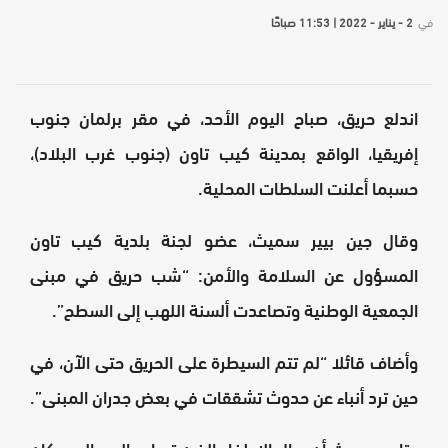
في
2 - يناير - 2022 | 11:53 صباحًا
اندلع حريق، صباح اليوم الأحد، في مقر برلمان جنوب
إفريقيا، الواقع بمدينة كيب تاون (جنوب غرب البلاد)،
حسبما أعلنت السلطات المحلية.
وقال جين بيير سميث، عضو لجنة بلدية كيب تاون
المسؤول عن السلامة والأمن: “شب حريق في مبنى
الجمعية الوطنية وتصاعدت ألسنة اللهب إلى السطح”.
وأضاف قائلا “لم تتم السيطرة على الحريق حتى الآن، في
حين ترد أنباء عن حدوث تشققات في بعض جدران المبنى”.
وتابع سميث أن رجال الإطفاء الذين تم إرسالهم إلى مكان