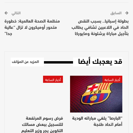
السابق
التالي
بطولة إسبانيا.. بسبب النقص
منظمة الصحة العالمية: خطورة
الحاد في اللاعبين تشافي يطالب
متحور أوميكرون لا تزال “عالية
بتأجيل مباراة برشلونة ومايوركا
جدا”
قد يعجبك أيضا
المزيد عن المؤلف
أخبار الساعة
أخبار الساعة
“البارصا” يلغي مباراته الودية
فرض رسوم المرتفعة
أمام اتحاد طنجة
للتسجيل ببعض مسالك
التكوين يجر وزير التعليم