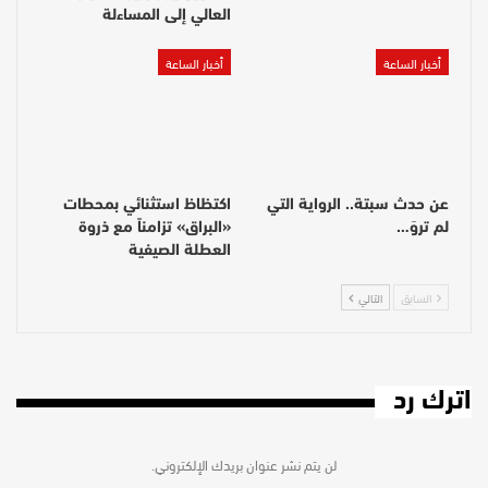
العالي إلى المساءلة
أخبار الساعة
أخبار الساعة
عن حدث سبتة.. الرواية التي
اكتظاظ استثنائي بمحطات
لم تروَ…
«البراق» تزامناً مع ذروة
العطلة الصيفية
السابق
التالي
اترك رد
لن يتم نشر عنوان بريدك الإلكتروني.