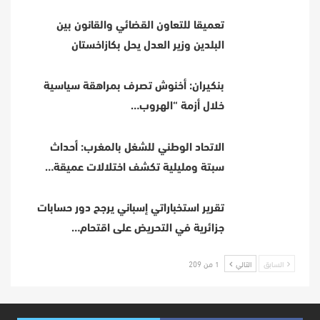
تعميقا للتعاون القضائي والقانون بين
البلدين وزير العدل يحل بكازاخستان
بنكيران: أخنوش تصرف بمراهقة سياسية
خلال أزمة “الهروب…
الاتحاد الوطني للشغل بالمغرب: أحداث
سبتة ومليلية تكشف اختلالات عميقة…
تقرير استخباراتي إسباني يرجح دور حسابات
جزائرية في التحريض على اقتحام…
السابق
التالي
1 من 209