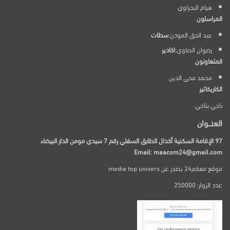
هيام البحراوي
المراسلون
عبد الحق المودن:
سطات
رضوان الصاوي:
اكادير
المتعاونون
محمد محي الدين
الكاريكاتير
ناجي بناجي
العنـــوان
97 الإقامة السكنية أكدال الطابق السفلي رقم 7 سيدي مومن الدار البيضاء
Email: maacom24@gmail.com
موقع معكم24 يصدر عن media top univers
عدد الزوار: 250000