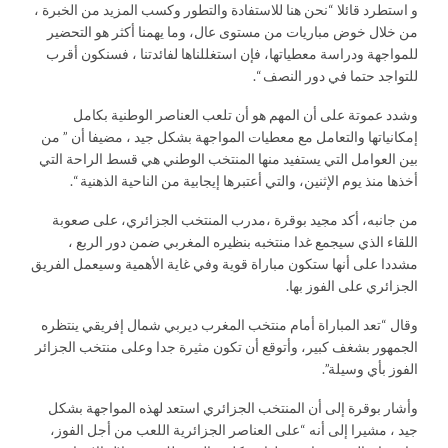
و استطرد قائلا “نحن هنا للاستفادة والتطور وكسب المزيد من الخبرة ،
من خلال خوض مباريات من مستوى عال، وما يهمنا أكثر هو التحضير
للمواجهة ودراسة معطياتها، فإن استغللناها لفائدتنا ، فسنكون أقرب
للتواجد حتما في دور النصف “.
وشدد عموتة على أن المهم هو أن تلعب العناصر الوطنية بكامل
إمكانياتها والتعامل مع معطيات المواجهة بشكل جيد ، مضيفا أن ” من
بين العوامل التي يستفيد منها المنتخب الوطني هي قسط الراحة التي
أخذها منذ يوم الإثنين، والتي أعتبرها إيجابية من الناحية الذهنية “.
من جانبه، أكد مجيد بوقرة ،مدرب المنتخب الجزائري، على صعوبة
اللقاء الذي سيجمع غدا منتخبه بنظيره المغربي ضمن دور الربع ،
مشددا على أنها ستكون مباراة قوية وفي غاية الأهمية وسيعمل الفريق
الجزائري على الفوز بها.
وقال “تعد المباراة أمام منتخب المغرب ديربي شمال إفريقي ينتظره
الجمهور بشغف كبير، وأتوقع أن تكون مثيرة جدا وعلى منتخب الجزائر
الفوز بأي وسيلة”.
وأشار بوقرة إلى أن المنتخب الجزائري استعد لهذه المواجهة بشكل
جيد ، مشيرا إلى أنه “على العناصر الجزائرية اللعب من أجل الفوز،