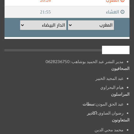
فريق العمل
مدير النشر عبد الحميد بوشاهب: 0628236750
الصحافيون
عبد المجيد الخبير
هيام البحراوي
المراسلون
عبد الحق المودن:
سطات
رضوان الصاوي:
اكادير
المتعاونون
محمد محي الدين