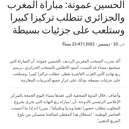
الحسين عموتة: مباراة المغرب
والجزائري تتطلب تركيزا كبيرا
وستلعب على جزئيات بسيطة
في
10 - ديسمبر - 2021 | 21:47 مساءً
أكد مدرب المنتخب المغربي الرديف ،الحسين عموتة، أن المباراة التي
ستجمع ،مساء غد السبت، أسود الاطلس بالمنتخب الجزائري ،برسم
ربع نهانئ كأس العرب العاشرة بقطر، تتطلب تركيزا كبيرا ،وستلعب
على جزئيات بسيطة ،وذلك على غرار جميع الديربيات المغاربية.
وأضاف ،خلال الندوة الصحفية التي عقدها مساء اليوم الجمعة بالمركز
الإعلامي الرئيسي بالدوحة، أن “مباراة ربع النهاية التي تجرى بخروج
المغلوب تتطلب حضورا ذهنيا وبدنيا وتكتيكيا”، مبرزا انه إذا ما أحسنت
العناصر الوطنية ” استغلال هذا المعطى لصالحنا سنتمكن من بلوغ
المربع الذهبي”.