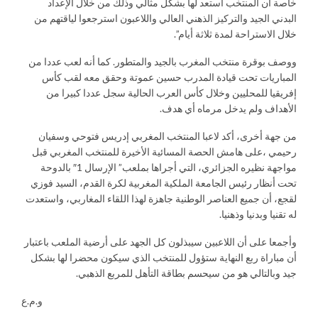
خاصة ان المنتخب استعد لها بشكل مثالي وذلك من خلال الإعداد
البدني الجيد والتركيز الذهني العالي واللاعبون استرجعوا لياقتهم من
خلال الاستراحة لمدة ثلاثة أيام”.
ووصف بوقرة منتخب المغرب بالجيد والمتطور. كما أنه لعب عددا من
المباريات تحت قيادة المدرب حسين عموتة وحقق معه لقب كأس
إفريقيا للمحليين وخلال كأس العرب الحالية سجل عددا كبيرا من
الأهداف ولم يدخل مرماه أي هدف.
من جهة أخرى، أكد لاعبا المنتخب المغربي إدريس فتوحي وسفيان
رحيمي ،على هامش الحصة المسائية الأخيرة للمنتخب المغربي قبل
مواجهة نظيره الجزائري، التي أجراها بملعب” الإرسال 1″ بالدوحة
تحت أنظار رئيس الجامعة الملكية المغربية لكرة القدم، السيد فوزي
لقجع، أن جميع العناصر الوطنية جاهزة لهذا اللقاء المغاربي، واستعدت
له تقنيا وبدنيا وذهنيا.
وأجمعا على أن اللاعبين سيبذلون كل الجهد على أرضية الملعب باعتبار
أن مباراة ربع النهاية ستؤول للمنتخب الذي سيكون محضرا لها بشكل
جيد وبالتالي هو من سيحسم بطاقة التأهل للمربع الذهبي.
و.م.ع