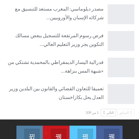
مصدر دبلوماسي: المغرب مستعد للتنسيق مع
شركائه الإسبان والأوروبيين…
فرض رسوم المرتفعة للتسجيل ببعض مسالك
التكوين يجر وزير التعليم العالي…
فدرالية اليسار الديمقراطي بالمحمدية تشتكي من
«شبهة المس بنزاهة…
تعميقا للتعاون القضائي والقانون بين البلدين وزير
العدل يحل بكازاخستان
السابق
التالي
1 من 209
Join us on Instagram
Join us on Youtube
Join us on Twitter
Join us on Facebook