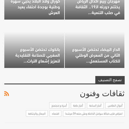
مهرجان ربيع أكدال الرياض
كورال ولاد البلاد يحيي سهرة
يختتم دورته الـ19.. الثقافة
وطنية بوجدة احتفاء بعيد
في صلب التنمية…
العرش
الدار البيضاء تحتضن الأسبوع
بانكوك تحتضن الأسبوع
الثاني من المعرض الوطني
المغربي للصناعة التقليدية
للكتاب المستعمل…
لتعزيز إشعاع التراث…
تصفح التصنيف
ثقافات وفنون
أحوال الطقس
أخبار الساعة
أخبار عامة
أسرة و مجتمع
اعتراض قارب قبالة سواحل الداخلة وعلى متنه 59 مرشحا
اقتصاد
الجمال والرشاقة