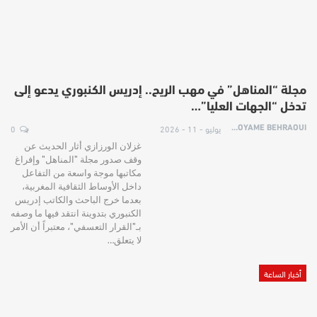
مجلة “المناهل” في مهب الريح.. إدريس الكنبوري يدعو إلى
تدخل “الجهات العليا”…
يوليو - 11 - 2026
0
HOYAME BEHRAOUI
غزلان الورزازي أثار الحديث عن
وقف صدور مجلة "المناهل" وإفراغ
مكاتبها موجة واسعة من التفاعل
داخل الأوساط الثقافية المغربية،
بعدما خرج الباحث والكاتب إدريس
الكنبوري بتدوينة انتقد فيها ما وصفه
بـ"القرار التعسفي"، معتبراً أن الأمر
لا يتعلق…
أخبار الساعة