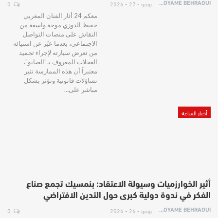
يونيو - 27 - 2026
0
HOYAME BEHRAOUI
معكم 24 أثار الفنان المغربي
حفيظ الدوزي موجة واسعة من
النقاش على منصات التواصل
الاجتماعي، بعدما عبّر عن استيائه
من تعرض سيارته لإجراء تجميد
العجلات المعروف بـ"الصابو"،
معتبراً أن هذه الممارسة تثير
تساؤلات قانونية وتؤثر بشكل
مباشر على…
أخبار الساعة
أثير الخوارزميات وسيولة الاعتقاد: بنمسيك تجمع صناع
الفكر في ندوة دولية كبرى حول التدين الافتراضي
يونيو - 26 - 2026
0
HOYAME BEHRAOUI