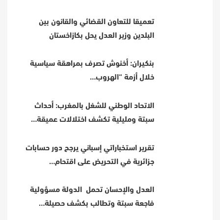
تعميقا للتعاون القضائي والقانون بين
البلدين وزير العدل يحل بكازاخستان
بنكيران: أخنوش تصرف بمراهقة سياسية
خلال أزمة “الهروب…
الاتحاد الوطني للشغل بالمغرب: أحداث
سبتة ومليلية تكشف اختلالات عميقة…
تقرير استخباراتي إسباني يرجح دور حسابات
جزائرية في التحريض على اقتحام…
العدل والإحسان تحمل الدولة مسؤولية
فاجعة سبتة وتطالب بكشف حصيلة…