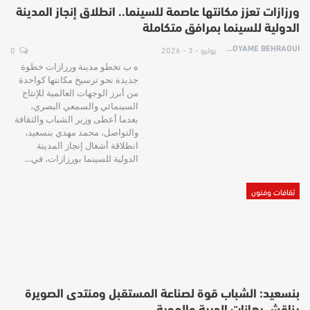
ورزازات تعزز مكانتها عاصمة للسينما.. انطلاق إنجاز المدينة
الدولية للسينما بمرافق متكاملة
يوليو - 3 - 2026
0
HOYAME BEHRAOUI
ه ب تخطو مدينة ورزازات خطوة
جديدة نحو ترسيخ مكانتها كواحدة
من أبرز الوجهات العالمية للإنتاج
السينمائي والسمعي البصري،
بعدما أعطى وزير الشباب والثقافة
والتواصل، محمد مهدي بنسعيد،
انطلاقة أشغال إنجاز المدينة
الدولية للسينما بورزازات، في…
ثقافات وفنون
بنسعيد: الشباب قوة لصناعة المستقبل ومنتدى الصويرة