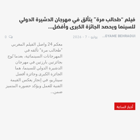
فيلم “طحالب مرة” يتألق في مهرجان الدشيرة الدولي
للسينما ويحصد الجائزة الكبرى وأفضل…
يوليو - 7 - 2026
0
HOYAME BEHRAOUI
معكم 24 واصل الفيلم المغربي
"طحالب مرة" تألقه في
المهرجانات السينمائية، بعدما تُوج
بجائزتين بارزتين في مهرجان
الدشيرة الدولي للسينما، هما
الجائزة الكبرى وجائزة أفضل
سيناريو، في إنجاز يعكس القيمة
الفنية للعمل ويؤكد حضوره المتميز
ضمن…
أخبار الساعة