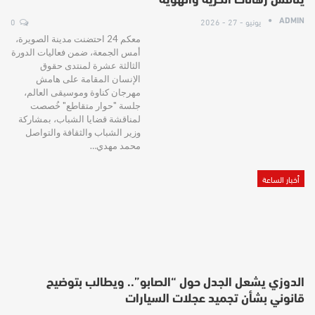
يناقش رهانات الحرية والهوية
يونيو - 27 - 2026
0
ADMIN
معكم 24 احتضنت مدينة الصويرة،
أمس الجمعة، ضمن فعاليات الدورة
الثالثة عشرة لمنتدى حقوق
الإنسان المقامة على هامش
مهرجان كناوة وموسيقى العالم،
جلسة "حوار متقاطع" خُصصت
لمناقشة قضايا الشباب، بمشاركة
وزير الشباب والثقافة والتواصل
محمد مهدي…
أخبار الساعة
الدوزي يشعل الجدل حول “الصابو”.. ويطالب بتوضيح
قانوني بشأن تجميد عجلات السيارات