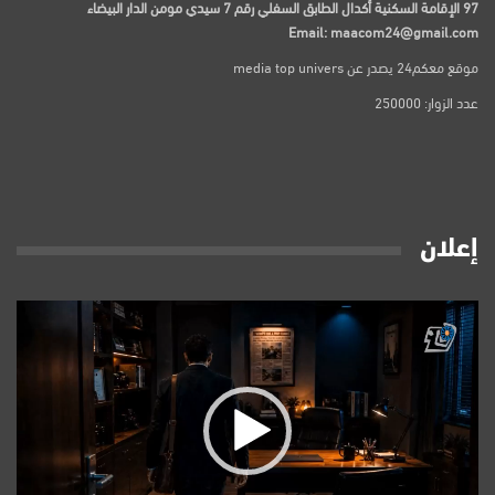
97 الإقامة السكنية أكدال الطابق السفلي رقم 7 سيدي مومن الدار البيضاء
Email: maacom24@gmail.com
موقع معكم24 يصدر عن media top univers
عدد الزوار: 250000
إعلان
مشغل
الفيديو