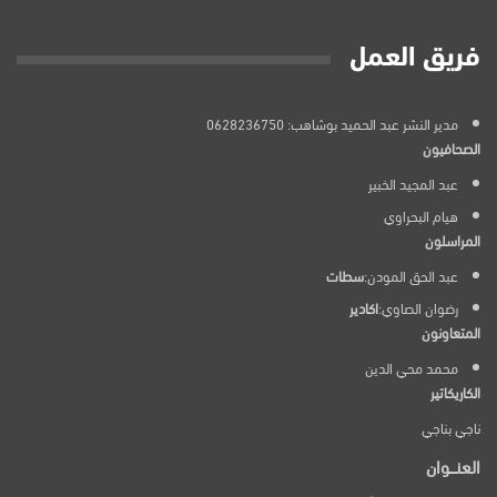
فريق العمل
مدير النشر عبد الحميد بوشاهب: 0628236750
الصحافيون
عبد المجيد الخبير
هيام البحراوي
المراسلون
عبد الحق المودن:
سطات
رضوان الصاوي:
اكادير
المتعاونون
محمد محي الدين
الكاريكاتير
ناجي بناجي
العنـــوان