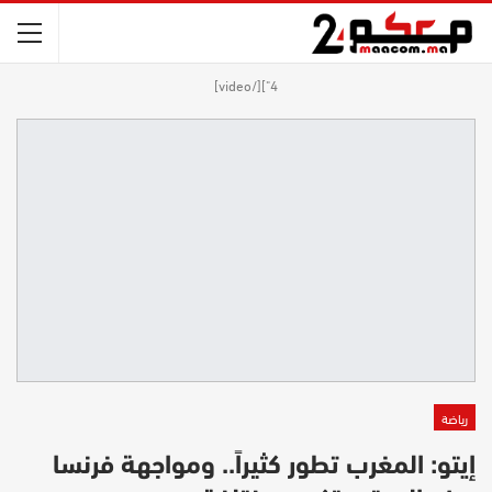
4"][/video]
رياضة
إيتو: المغرب تطور كثيراً.. ومواجهة فرنسا