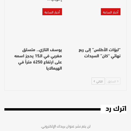
أخبار الساعة
أخبار الساعة
“لبؤات الأطلس” إلى ربع
يوسف التازي.. متسلق
نهائي “كان” السيدات
مغربي في الـ15 يحجز اسمه
على ارتفاع 6250 متراً في
الهيمالايا
السابق
التالي
اترك رد
لن يتم نشر عنوان بريدك الإلكتروني.