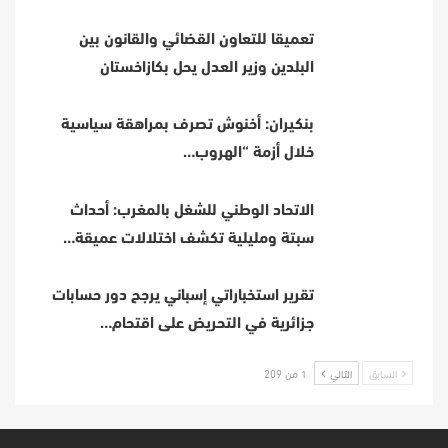
تعميقا للتعاون القضائي والقانون بين
البلدين وزير العدل يحل بكازاخستان
بنكيران: أخنوش تصرف بمراهقة سياسية
خلال أزمة “الهروب…
الاتحاد الوطني للشغل بالمغرب: أحداث
سبتة ومليلية تكشف اختلالات عميقة…
تقرير استخباراتي إسباني يرجح دور حسابات
جزائرية في التحريض على اقتحام…
السابق
التالي
1 من 209