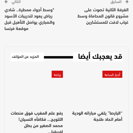
السابق
التالي
الغرفة الثانية تصوت على
*وسط أجواء ممطرة.. شادي
مشروع قانون المحاماة وسط
رياض يعود لتدريبات الأسود
غياب لافت للمستشارين
والصباري يواصل التأهيل قبل
موقعة فرنسا
قد يعجبك أيضا
المزيد عن المؤلف
أخبار الساعة
رياضة
“البارصا” يلغي مباراته الودية
رفع علم المغرب فوق منصات
أمام اتحاد طنجة
التتويج… فكافأه النسيان!
محمد الصغير من بطل
إفريقيا…