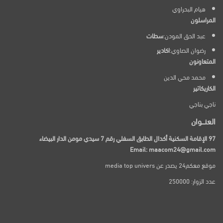
هيام البحراوي
المراسلون
عبد الحق المودن:
سطات
رضوان الصاوي:
اكادير
المتعاونون
محمد محي الدين
الكاريكاتير
ناجي بناجي
العنـــوان
97 الإقامة السكنية أكدال الطابق السفلي رقم 7 سيدي مومن الدار البيضاء
Email: maacom24@gmail.com
موقع معكم24 يصدر عن media top univers
عدد الزوار: 250000