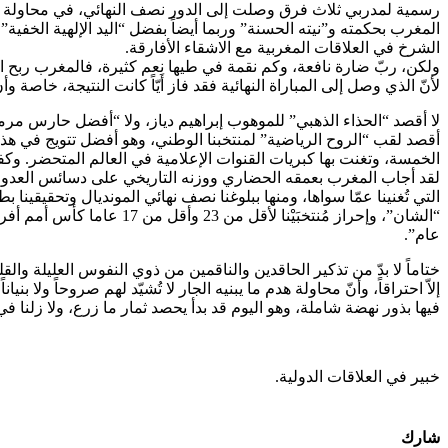
رسمية لمدربي ثلاث فرق وصلت إلى الدور نصف النهائي، في محاولة بئيس
المغرب بحكمته و”نيته الحسنة” وربما أيضاً بفضل “اليد الإلهية الخفية”
الشرخ في العلاقات المغربية مع الاشقاء الأفارقة.
ولكن، ربّ ضارة نافعة، وكم نقمة في طيها نِعم كثيرة، فالمغرب ربح الاحت
لأنّ الذي وصل إلى المباراة النهائية فقد فاز أيّاً كانت النتيجة، خاصة
لا أقصد “الحذاء الذهبي” للموهوب إبراهيم دياز، ولا “أفضل حارس مرم
أقصد لقب “الروح الرياضية” لمنتخبنا الوطني، وهو أفضل تتويج في ه
الخمسة، وتغنت بها كبريات القنوات الإعلامية في العالم المتحضر. وكفى
لقد أجاب المغرب بعمقه الحضاري ووزنه التاريخي على دسائس العدو بال
“الشان”، وإحراز مُنتخبَيْ
عام”.
ختاماً لا بدّ من تذكير الحاقدين والناقمين من ذوي النفوس العليلة والقل
إلاّ احتراقاً، وأنّ محاولة هدم ما يبنيه الجار لا تُشيّد لهم صروحاً ولا
فيها بذور نهضة شاملة، وهو اليوم قد بدأ يحصد ثمار ما زرع، ولا زلنا ف
خبير في العلاقات الدولية.
شارك