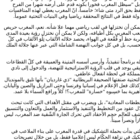
 للحرب بل “سيظل المغرب فخورا بكونه قدم على أرضه شهرا من الفرح
حتفظ بحق الرد متى شاء؛ خامساً، انّ المغرب يعطي لهذه المنافسات
ة فقط في النتائج المحققة رياضيا وفي البنيات التحتية عموماً.
 يمكن أن نختزلها في لقب رياضي مهما علا شأنه. نعم، المغرب حريص
عب المغربي بكل أطيافه، ولكن لا يمكن أن نختزل رؤية بعيدة المدى
حظ أو فُقّعة في الهواء، يحصد خلاله الألقاب تِلْوَ الألقاب في كلّ
ة فحسب، بل في كل جوانب النهضة الشاملة التي عبر عنها جلالة الملك
نامجاً تنفيذياً، وأرسى أسسه المتينة والعميقة في كلّ القطاعات
فريقي يوجد في قلب الرؤية الاستراتيجية للنهضة، والدخول إلى نادي
للمملكة في لحظة انفعال عاطفي.
تحتية صنفتها الصحيفة البريطانية “ذي غارديان” بأنها تليق بالمونديال
لك فعل الإعلام في إسبانيا وفرنسا وحتى البرازيل والصين واليابان.
يرية بما حَسِبوه “خسارة” للمغرب؟! كلاّ ورافع السماء بلا عمد.
مخططات المعادية”، بل ويضرب في مقتل الأهداف التي كانت تبحث
ل عقود من التخطيط والتنفيذ والاستثمار والعمل والتعاون والتنسيق
شف للعالم حجم الأحقاد التي تحرك الجارة الشّقية ضد المغرب، ليس
ونصراً مبيناً.
التي بدأت بحملة التشكيك في قدرة المغرب على بناء الملاعب في
تشكيك في نزاهة الحكّام ليس إعلاميا فقط، بل من خلال تصريحات