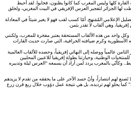
لقارة كلها وليس المغرب كما كانوا يظنون، فخابوا. لقد أحبط
 خططت لها الجزائر لتفجير العرس الإفريقي في البيت المغربي، ولخلق
يل الإعلامي المُمَنهج. أمّا كسب لقب فهو لا يغير شيئاً في المعادلة
إفريقيا، وهي ألقاب لا تقدر بثمن.
، وكل واحد من هذه الألقاب المستحقة يعتبر مفخرة للمغرب، ولكنني
ه الأسطورية وكرم ضيافته الخرافية، التي صارت حديث القارات
ن عالمياً ووصله إلى النهائي إفريقياً، وحصده للألقاب العالمية
بطولة العالم في كرة القدم لأقل من 20 سنة، وفوزنا بكأس بطولة العرب للمنتخبات الوطنية، وحيازتنا بطولة إفريقيا للاعبين المحليين
ثلاث سموات الأخيرة فقط.. وكأنّي بالمغرب يردد لمن أراد أن يسمعه “العرس ليلة وتدبيره
ا تَصنع لهم انتصاراً، وأنّ حسد الآخر على ما يحققه من تقدم لا يزيدهم
“كولسة” كما يحلو لهم ترديده، بل هي نتيجة عمل دؤوب خلال ربع قرن زرع