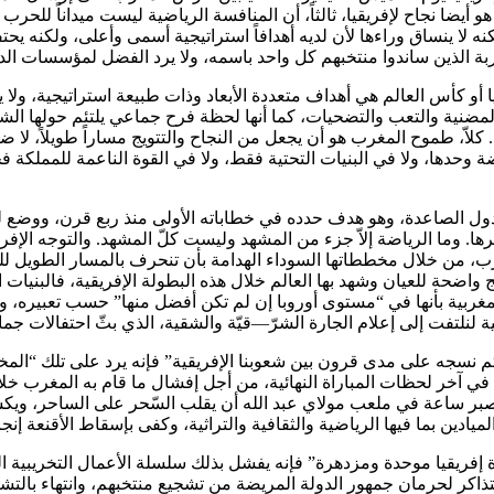
بي هو أيضا نجاح لإفريقيا، ثالثاً، أن المنافسة الرياضية ليست ميداناً
ه لا ينساق وراءها لأن لديه أهدافاً استراتيجية أسمى وأعلى، ولكنه ي
بة الذين ساندوا منتخبهم كل واحد باسمه، ولا يرد الفضل لمؤسسات الدول
أو كأس العالم هي أهداف متعددة الأبعاد وذات طبيعة استراتيجية، ولا
المضنية والتعب والتضحيات، كما أنها لحظة فرح جماعي يلتئم حولها الش
ّ، طموح المغرب هو أن يجعل من النجاح والتتويج مساراً طويلاً، لا ضربة 
ياضة وحدها، ولا في البنيات التحتية فقط، ولا في القوة الناعمة للمملك
الصاعدة، وهو هدف حدده في خطاباته الأولى منذ ربع قرن، ووضع له بر
 وغيرها. وما الرياضة إلاّ جزء من المشهد وليست كلّ المشهد. والتوجه الإ
مغرب، من خلال مخططاتها السوداء الهدامة بأن تنحرف بالمسار الطويل 
واضحة للعيان وشهد بها العالم خلال هذه البطولة الإفريقية، فالبنيات ال
غربية بأنها في “مستوى أوروبا إن لم تكن أفضل منها” حسب تعبيره، وكذ
 لنلتفت إلى إعلام الجارة الشرّ—قيّة والشقية، الذي بثّ احتفالات جماه
م نسجه على مدى قرون بين شعوبنا الإفريقية” فإنه يرد على تلك “ال
في آخر لحظات المباراة النهائية، من أجل إفشال ما قام به المغرب خلا
بصبر ساعة في ملعب مولاي عبد الله أن يقلب السّحر على الساحر، ويك
ن بما فيها الرياضية والثقافية والتراثية، وكفى بإسقاط الأقنعة إنجازاً 
دة إفريقيا موحدة ومزدهرة” فإنه يفشل بذلك سلسلة الأعمال التخريبية 
التذاكر لحرمان جمهور الدولة المريضة من تشجيع منتخبهم، وانتهاء بال