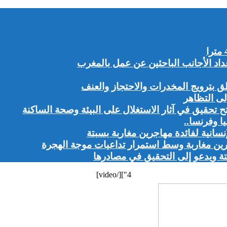
 بترويج المخدرات والاحتجاز والعنف
ى التظاهر
تح تحقيق في آثار الاستغلال على البيئة وصحة الساكنة
ا وفرنسا..
نسانية لفائدة مهاجرين مغاربة بسبتة
رين مغاربة وسط استمرار تداعيات موجة الهجرة
 ويدعو إلى التحقيق في مصادرها
4"][/video]