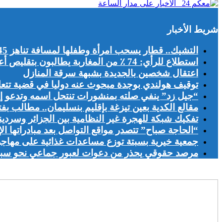
شريط الأخبار
التشيك.. قطار يسحب امرأة وطفلها لمسافة تناهز 45 مترا
استطلاع للرأي: 74 ٪ من المغاربة يطالبون بتقليص أعداد الأجانب الباحثين عن عمل بالمغرب
اعتقال شخصين بالجديدة بشبهة سرقة المنازل
توقيف هولندي بوجدة مبحوث عنه دوليا في قضية تتعلق
“جيل زد” ينفي صلته بمنشورات تنتحل اسمه وتدعو إل
مقالع الكدية بعين تيزغة بإقليم بنسليمان.. مطالب بف
تفكيك شبكة للهجرة غير النظامية بين الجزائر وسرديني
“الحاجة صباح” تتصدر مواقع التواصل بعد مبادراتها الإ
جمعية خيرية بسبتة توزع مساعدات غذائية على مهاج
مرصد حقوقي يحذر من دعوات لعبور جماعي نحو سبتة