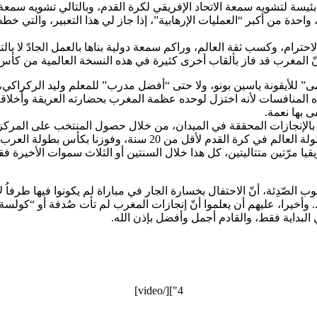
ة لتشويه سمعة الاتحاد الإفريقي لكرة القدم، وبالتالي تشويه سمعة ا
، واحدة من أكبر “العمليات الإرهابية”، إذا جاز لي هذا التعبير، والتي
رام، وكسب ثقة العالم، وراكم سمعة دولية بناها بالعمل الجادّ لا بالتضل
 وأنّ المغرب قد فاز بألقاب أخرى كثيرة في هذه النسخة العالمية من كأس 
ى” للأيقونة ياسين بونو، ولا حتى “أفضل مدرب” للمعلم وليد الركراكي
ذه المنافسات لأنه اختزل لوحده عظمة المغرب بحضارته العريقة وأخلاق
 بها نعمة.
إنجازات المحققة في الميدان، من خلال حصول المنتخب على المركز الثام
التي تُغنينا عمّا سواها، ومنها ببلوغنا نصف نهائي المونديال وتحقيقينا 
نا لأقل من 23 وأقل من 17 عاما كأس أمم أفريقيا مرّتين متتاليتين، كل هذا خلال السنتين أو ال
وب الصّدِئة، أنّ الاحتفال بخسارة الجار في مباراة لم يكونوا فيها طرفاُ ل
 بنياناً.. وأخيرا، عليهم أن يعلموا أنّ إنجازات المغرب لم تأت صُدفة أو 
ي البداية فقط، والقادم أجمل وأفضل بإذن الله.
4"][/video]