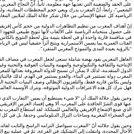
على الحقد والضغينة التي تغذيها جهة معلومة، ثانياً، أنّ النجاح المغر
الشعبي”، رابعاً، أنّ المغرب يدرك ويعي حجم المخططات المعادية، ولكن
الرياضية كل عمقها الإنساني من خلال شكر جلالة الملك لملايين المغار
إنّ أهداف المغرب من تنظيم التظاهرات الدولية من حجم كأس إفريقيا 
على حصول منتخباته الرياضية على الألقاب لأنها تتويج طبيعي للجهود 
في منافسة قارية واحدة أو في لحظة يتيمة مثل لحظة التتويج بالكأس. كلا
الفئات العمرية بما يضمن الاستمرارية وينتج أثراً حقيقياً ليس في الر
“بالرؤية بعيدة المدى والنموذج المغربي المتفرد”.
العاهل المغربي يقود نهضة شاملة تسعى لجعل المغرب في مصاف الدول 
الإنتاجية والثقافية والتكنولوجية والمهنية والبنيات الفوقية والتحتية
الدول المتقدمة، لذلك لا يمكن أن نسمح للدولة المعروفة بعدائها لل
المغرب دولة تستثمر في البناء، والعدو يستثمر في الهدم، لذلك فالنتائج 
وليس بكأس قارية فقط، والتلفزيون الإيطالي وصف البنيات التحتية الم
فهل نترك كل هذه الاعترافات الدولية الموثوقة، ونترك الأوسمة العالمية
وحين يقول جلالة الملك أن “لا شيء يستطيع أن يمس “التقارب الذي ت
عنها قوى الشرّ الحاقدة على المغرب، ألا وهي إفساد العرس الإفريقي 
الذي صنع الإشعاع الإفريقي والعالمي للمملكة. لقد استطاع المغرب 
في الصحراء المغربية وساحات النزال الدبلوماسي وحدها، بل في كل الميادي
وحين يقول جلالته أنّ “المغرب سيواصل التزامه الراسخ والثابت لفائ
الآجال المحددة، وانتقلت إلى التشكيك في القرعة، ثمّ في عملية بيع 