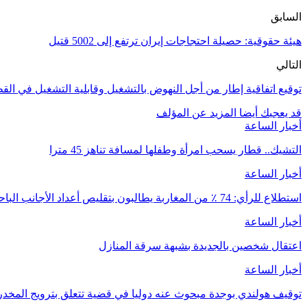
السابق
هيئة حقوقية: حصيلة احتجاجات إيران ترتفع إلى 5002 قتيل
التالي
توقيع اتفاقية إطار من أجل النهوض بالتشغيل وقابلية التشغيل في الق
قد يعجبك أيضا
المزيد عن المؤلف
أخبار الساعة
التشيك.. قطار يسحب امرأة وطفلها لمسافة تناهز 45 مترا
أخبار الساعة
استطلاع للرأي: 74 ٪ من المغاربة يطالبون بتقليص أعداد الأجانب الباحثين عن عمل بالمغرب
أخبار الساعة
اعتقال شخصين بالجديدة بشبهة سرقة المنازل
أخبار الساعة
توقيف هولندي بوجدة مبحوث عنه دوليا في قضية تتعلق بترويج المخدر