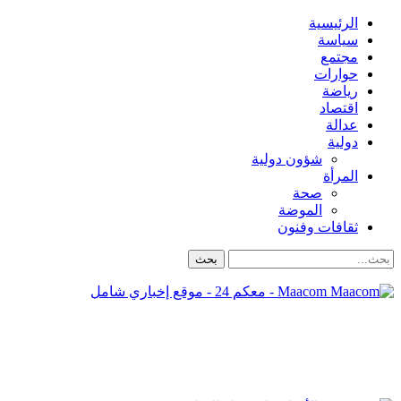
الرئيسية
سياسة
مجتمع
حوارات
رياضة
اقتصاد
عدالة
دولية
شؤون دولية
المرأة
صحة
الموضة
ثقافات وفنون
Maacom - معكم 24 - موقع إخباري شامل