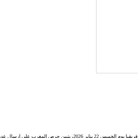
بقراءة مفردات البلاغ الصادر عن الديوان الملكي حول مجريات كأس إفريقيا