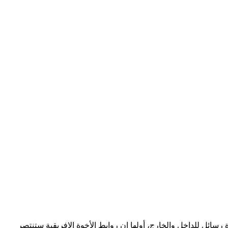
 يوم الخميس 22 يناير 2026، يتبين حرص المغرب على إرسال عدة رسائل للداخل والخارج، أولها ان روابط الأخوة الإفريقية ستنتصر