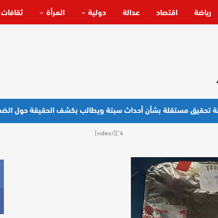
رياضة
اقتصاد
عدالة
دولية
المرأة
ثقافات 
4"][/video]
k