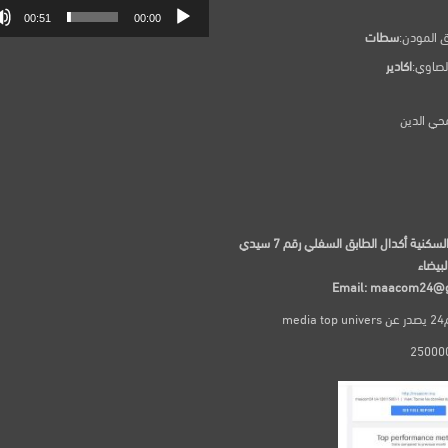
00:51
00:00
ق المودن:
سطات
لصاوي:
اكادير
حي الدين
97 الإقامة السكنية أكدال الطابق السفلي رقم 7 سيدي
لبيضاء
Email: maacom24@
me