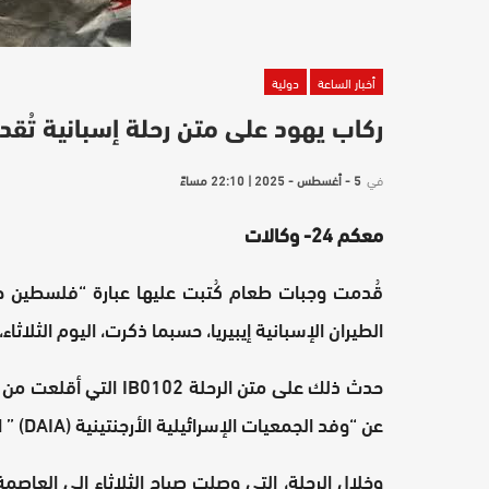
أخبار الساعة
دولية
ركاب يهود على متن رحلة إسبانية تُق
في
5 - أغسطس - 2025 | 22:10 مساءً
معكم 24- وكالات
قُدمت وجبات طعام كُتبت عليها عبارة “فلسطين ح
الطيران الإسبانية إيبيريا، حسبما ذكرت، اليوم الثلاث
حدث ذلك على متن الرحل
عن “وفد الجمعيات الإسرائيلية الأرجنتينية (DAIA) ” التي نددت بما اعتبرته “معاداة للسامية”.
وخلال الرحلة، التي وصلت صباح الثلاثاء إلى العاصم