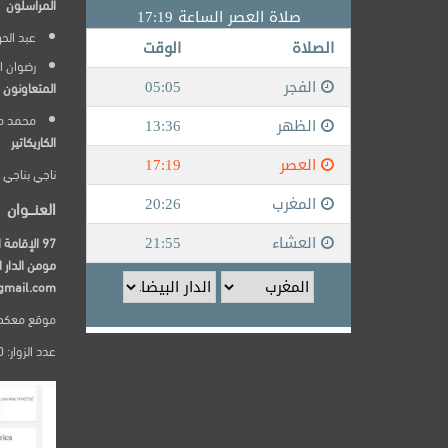
المراسلون
عبد الح
رضوان ا
المتعاونون
محمد م
الكاريكاتير
ناجي بناجي
العنـــوان
مومن الدار ا
gmail.com
موقع معكم24 يصدر عن dia top univers
عدد الزوار: 250000