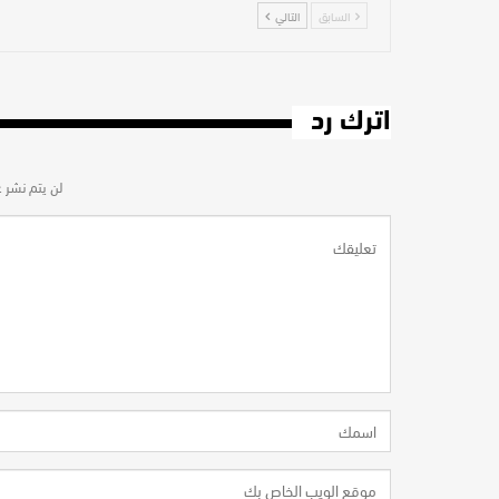
السابق
التالي
اترك رد
لن يتم نشر ع