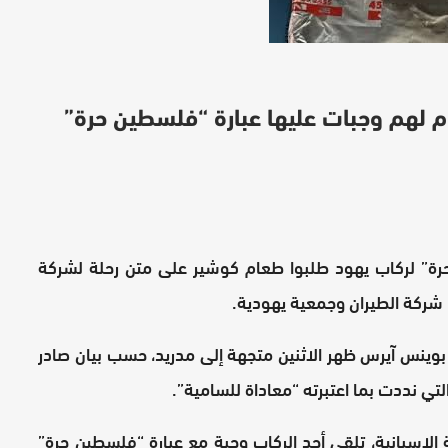
دم لهم وجبات عليها عبارة “فلسطين حرة”
رة” لركاب يهود طلبوا طعام كوشير على متن رحلة لشركة
اء، شركة الطيران وجمعية يهودية.
ة IB0102 التي أقلعت من بوينس آيرس ظهر الاثنين متجهة إلى مدريد، حسب بيان صادر
ة الإسبانية، تلقى أحد الركاب وجبة مع عبارة “فلسطين حرة”