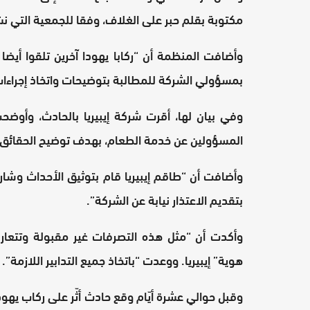
مكتوبة بقلم حبر على الغلاف، وفقا للجمعية التي ن
وأضافت المنظمة أن “ركابا يهودا آخرين تلقوا أيضا
بمسؤولي الشركة للمطالبة بتوضيحات واتخاذ إجراءات 
وفي بيان لها، أقرت شركة إيبيريا بالحادث، وأوضحت
المسؤولين عن خدمة الطعام، بهدف توضيح الحقائق”
وأضافت أن “طاقم إيبيريا قام بتوثيق الأحداث وشار
بتقديم الاعتذار نيابة عن الشركة”.
وأكدت أن “مثل هذه التصرفات غير مقبولة وتتعارض
هوية” إيبيريا. ووعدت “باتخاذ جميع التدابير اللازمة”.
وقبل حوالي عشرة أيّام وقع حادث أثّر على ركاب يهو