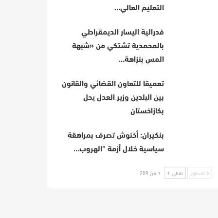
التعليم العالي…
فدرالية اليسار الديمقراطي
بالمحمدية تشتكي من «شبهة
المس بنزاهة…
تعميقا للتعاون القضائي والقانون
بين البلدين وزير العدل يحل
بكازاخستان
بنكيران: أخنوش تصرف بمراهقة
سياسية خلال أزمة “الهروب…
السابق
التالي
1 من 209