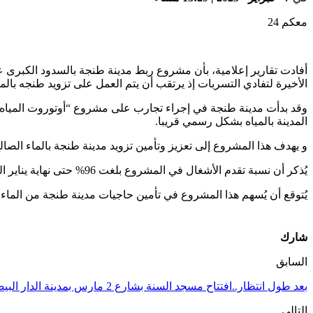
معكم 24
أفادت تقارير إعلامية، بأن مشروع ربط مدينة طنجة بالسدود الكبر
الأخيرة لتفادي التسربات إذ يرتقب أن يتم العمل على تزويد طنجه با
وقد بدأت مدينة طنجة في إجراء تجارب على مشروع “أوتوروت المياه” 
المدينة بالمياه بشكل رسمي قريبا.
و يهدف هذا المشروع إلى تعزيز وتأمين تزويد مدينة طنجة بالماء الصا
يُذكر أن نسبة تقدم الأشغال في المشروع بلغت 96% حتى نهاية يناير الماضي، مع بدء مرحلة التجارب على امتداد 11 كيلومترًا من القنوات.
يُتوقع أن يُسهم هذا المشروع في تأمين حاجيات مدينة طنجة من الما
شارك
السابق
بعد طول انتظار..افتتاح مسجد السنة بشارع 2 مارس بمدينة الدار البيضاء
التالي