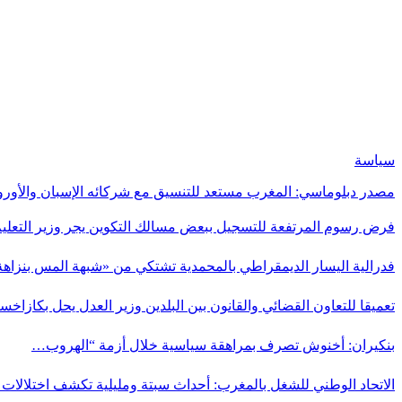
سياسة
مصدر دبلوماسي: المغرب مستعد للتنسيق مع شركائه الإسبان والأورو
فرض رسوم المرتفعة للتسجيل ببعض مسالك التكوين يجر وزير التعلي
فدرالية اليسار الديمقراطي بالمحمدية تشتكي من «شبهة المس بنزاه
تعميقا للتعاون القضائي والقانون بين البلدين وزير العدل يحل بكازاخس
بنكيران: أخنوش تصرف بمراهقة سياسية خلال أزمة “الهروب…
الاتحاد الوطني للشغل بالمغرب: أحداث سبتة ومليلية تكشف اختلالا