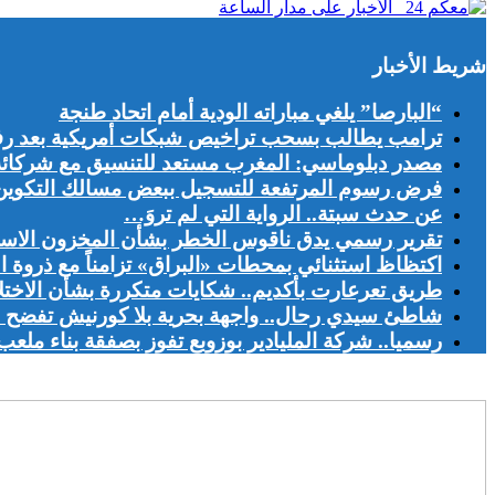
شريط الأخبار
“البارصا” يلغي مباراته الودية أمام اتحاد طنجة
ترامب يطالب بسحب تراخيص شبكات أمريكية بعد رف
مصدر دبلوماسي: المغرب مستعد للتنسيق مع شركائه ال
فرض رسوم المرتفعة للتسجيل ببعض مسالك التكوين يج
عن حدث سبتة.. الرواية التي لم تروَ…
تقرير رسمي يدق ناقوس الخطر بشأن المخزون الاست
اكتظاظ استثنائي بمحطات «البراق» تزامناً مع ذروة ا
طريق تعرعارت بأكديم.. شكايات متكررة بشأن الاخت
شاطئ سيدي رحال.. واجهة بحرية بلا كورنيش تفضح اخ
رسميا.. شركة المليادير بوزوبع تفوز بصفقة بناء ملعب