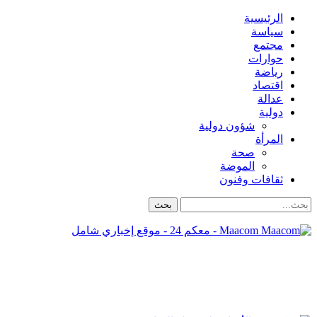
الرئيسية
سياسة
مجتمع
حوارات
رياضة
اقتصاد
عدالة
دولية
شؤون دولية
المرأة
صحة
الموضة
ثقافات وفنون
Maacom - معكم 24 - موقع إخباري شامل