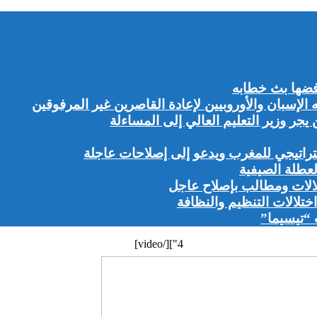
ضها بث خطابه
إسبان والأوروبيين لإعادة القاصرين غير المرفوقين
ر وزير التعليم العالي إلى المساءلة
راتيجي للمغرب ويدعو إلى إصلاحات عاجلة
لعطلة الصيفية
لالات ومطالب بإصلاح عاجل
تلالات التنظيم والنظافة
 “تيسيما”
4"][/video]