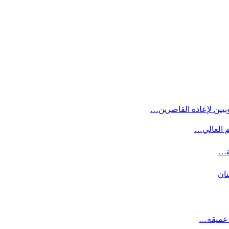
بيين لإعادة القاصرين…
م العالي…
ة…
تان
ت عميقة…