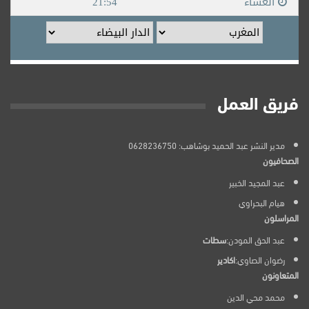
فريق العمل
مدير النشر عبد الحميد بوشاهب: 0628236750
الصحافيون
عبد المجيد الخبير
هيام البحراوي
المراسلون
عبد الحق المودن:
سطات
رضوان الصاوي:
اكادير
المتعاونون
محمد محي الدين