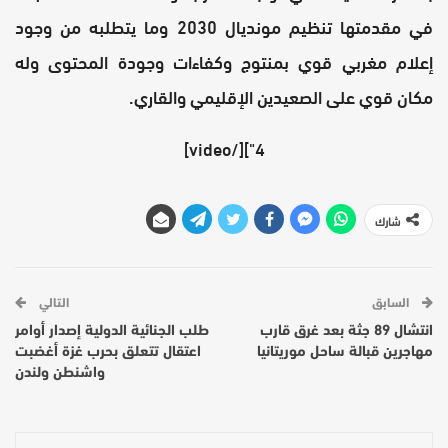
في مقدمتها تنظيم مونديال 2030 وما يتطلبه من وجود
إعلام مغربي قوي بمنتوج وكفاءات وجودة المحتوى وله
مكان قوي على الصعيدين الإقليمي والقاري.
4"][/video]
شارك
السابق
التالي
انتشال 89 جثة بعد غرق قارب
طلب الجنائية الدولية إصدار أوامر
مهاجرين قبالة ساحل موريتانيا
اعتقال تتعلق بحرب غزة أغضبت
واشنطن ولندن