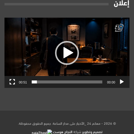
إعلان
مشغل
الفيديو
00:51
00:00
© 2026 - معكم 24 _الأخبار على مدار الساعة. جميع الحقوق محفوظة.
تصميم وتطوير
شركة
النجاح هوست