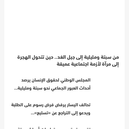
من سبتة ومليلية إلى جيل الغد.. حين تتحول الهجرة
إلى مرآة لأزمة اجتماعية عميقة
المجلس الوطني لحقوق الإنسان يرصد
أحداث العبور الجماعي نحو سبتة ومليلية…
تحالف اليسار يرفض فرض رسوم على الطلبة
ويدعو إلى التراجع عن «تسليع»…