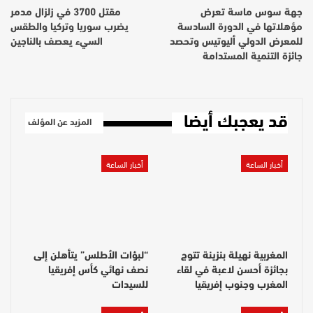
جهة سوس ماسة تعرض
مقتل 3700 في زلزال مدمر
مؤهلاتها في الدورة السادسة
يضرب سوريا وتركيا والطقس
للمعرض الدولي أليوتيس وتحصد
السيء يعصف بالناجين
جائزة التنمية المستدامة
قد يعجبك أيضا
المزيد عن المؤلف
أخبار الساعة
أخبار الساعة
المغربية نهيلة بنزينة تتوج
“لبؤات الأطلس” يتأهلن إلى
بجائزة أحسن لاعبة في لقاء
نصف نهائي كأس إفريقيا
المغرب وجنوب إفريقيا
للسيدات