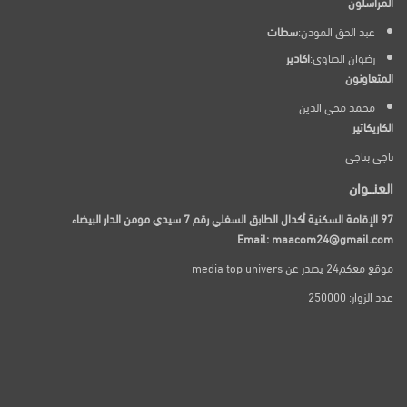
المراسلون
عبد الحق المودن:
سطات
رضوان الصاوي:
اكادير
المتعاونون
محمد محي الدين
الكاريكاتير
ناجي بناجي
العنـــوان
97 الإقامة السكنية أكدال الطابق السفلي رقم 7 سيدي مومن الدار البيضاء
Email: maacom24@gmail.com
موقع معكم24 يصدر عن media top univers
عدد الزوار: 250000