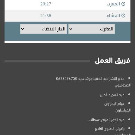
فريق العمل
مدير النشر عبد الحميد بوشاهب: 0628236750
الصحافيون
عبد المجيد الخبير
هيام البحراوي
المراسلون
عبد الحق المودن:
سطات
رضوان الصاوي:
اكادير
المتعاونون