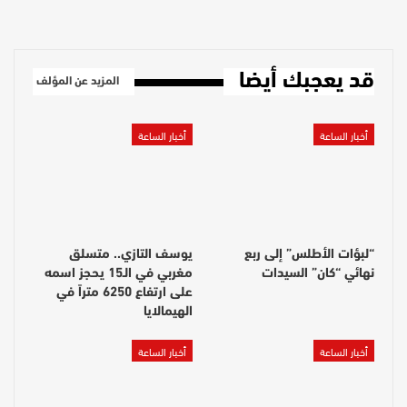
قد يعجبك أيضا
المزيد عن المؤلف
أخبار الساعة
أخبار الساعة
“لبؤات الأطلس” إلى ربع
يوسف التازي.. متسلق
نهائي “كان” السيدات
مغربي في الـ15 يحجز اسمه
على ارتفاع 6250 متراً في
الهيمالايا
أخبار الساعة
أخبار الساعة