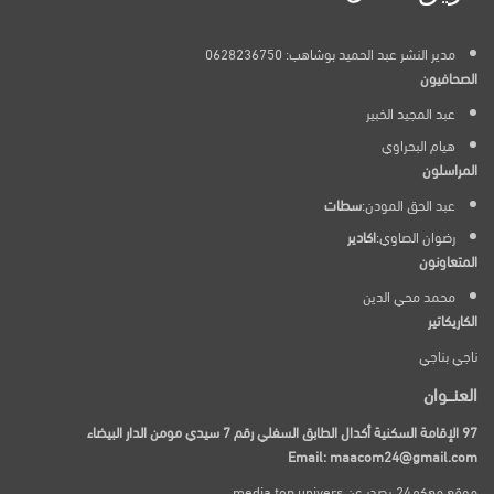
مدير النشر عبد الحميد بوشاهب: 0628236750
الصحافيون
عبد المجيد الخبير
هيام البحراوي
المراسلون
عبد الحق المودن:
سطات
رضوان الصاوي:
اكادير
المتعاونون
محمد محي الدين
الكاريكاتير
ناجي بناجي
العنـــوان
97 الإقامة السكنية أكدال الطابق السفلي رقم 7 سيدي مومن الدار البيضاء
Email: maacom24@gmail.com
موقع معكم24 يصدر عن media top univers