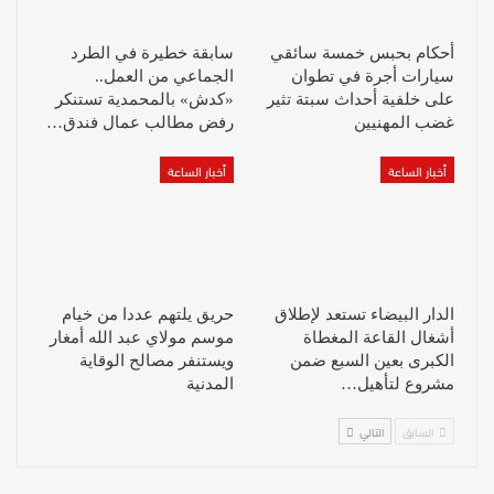
أحكام بحبس خمسة سائقي
سابقة خطيرة في الطرد
سيارات أجرة في تطوان
الجماعي من العمل..
على خلفية أحداث سبتة تثير
«كدش» بالمحمدية تستنكر
غضب المهنيين
رفض مطالب عمال فندق…
أخبار الساعة
أخبار الساعة
الدار البيضاء تستعد لإطلاق
حريق يلتهم عددا من خيام
أشغال القاعة المغطاة
موسم مولاي عبد الله أمغار
الكبرى بعين السبع ضمن
ويستنفر مصالح الوقاية
مشروع لتأهيل…
المدنية
السابق
التالي