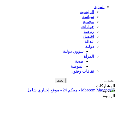
المزيد
الرئيسية
سياسة
مجتمع
حوارات
رياضة
اقتصاد
عدالة
دولية
شؤون دولية
المرأة
صحة
الموضة
ثقافات وفنون
المشاركات
Maacom - معكم 24 - موقع إخباري شامل
التصنيفات
الوسوم