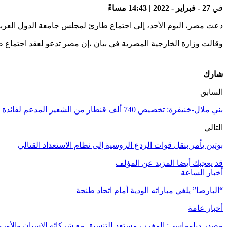
في
27 - فبراير - 2022 | 14:43 مساءً
دعت مصر، اليوم الأحد، إلى اجتماع طارئ لمجلس جامعة الدول العربية
وقالت وزارة الخارجية المصرية في بيان ،إن مصر تدعو لعقد اجتماع 
شارك
السابق
بني ملال-خنيفرة: تخصيص 740 ألف قنطار من الشعير المدعم لفائدة مربي الماشية
التالي
بوتين يأمر بنقل قوات الردع الروسية إلى نظام الاستعداد القتالي
قد يعجبك أيضا
المزيد عن المؤلف
أخبار الساعة
“البارصا” يلغي مباراته الودية أمام اتحاد طنجة
أخبار عامة
مصدر دبلوماسي: المغرب مستعد للتنسيق مع شركائه الإسبان والأوروب