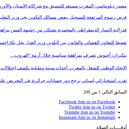
مصدر دبلوماسي: المغرب مستعد للتنسيق مع شركائه الإسبان والأورو
فرض رسوم المرتفعة للتسجيل ببعض مسالك التكوين يجر وزير التعلي
فدرالية اليسار الديمقراطي بالمحمدية تشتكي من «شبهة المس بنزاه
تعميقا للتعاون القضائي والقانون بين البلدين وزير العدل يحل بكازاخس
بنكيران: أخنوش تصرف بمراهقة سياسية خلال أزمة “الهروب…
الاتحاد الوطني للشغل بالمغرب: أحداث سبتة ومليلية تكشف اختلالا
تقرير استخباراتي إسباني يرجح دور حسابات جزائرية في التحريض عل
السابق
التالي
1 من 209
Facebook
Join us on Facebook
Twitter
Join us on Twitter
Youtube
Join us on Youtube
Instagram
Join us on Instagram
أوقــــات الصلاة