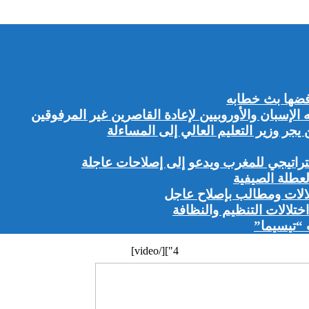
ضها بث خطابه
إسبان والأوروبيين لإعادة القاصرين غير المرفوقين
ر وزير التعليم العالي إلى المساءلة
راتيجي للمغرب ويدعو إلى إصلاحات عاجلة
لعطلة الصيفية
لالات ومطالب بإصلاح عاجل
تلالات التنظيم والنظافة
 “تيسيما”
4"][/video]