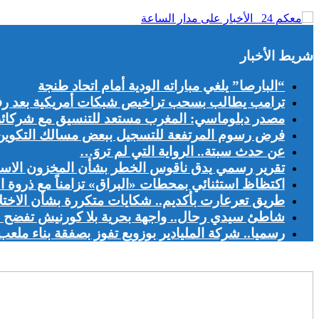
شريط الأخبار
“البارصا” يلغي مباراته الودية أمام اتحاد طنجة
ترامب يطالب بسحب تراخيص شبكات أمريكية بعد رف
مصدر دبلوماسي: المغرب مستعد للتنسيق مع شركائه ال
فرض رسوم المرتفعة للتسجيل ببعض مسالك التكوين يج
عن حدث سبتة.. الرواية التي لم تروَ…
تقرير رسمي يدق ناقوس الخطر بشأن المخزون الاست
اكتظاظ استثنائي بمحطات «البراق» تزامناً مع ذروة ا
طريق تعرعارت بأكديم.. شكايات متكررة بشأن الاخت
شاطئ سيدي رحال.. واجهة بحرية بلا كورنيش تفضح اخ
رسميا.. شركة المليادير بوزوبع تفوز بصفقة بناء ملعب