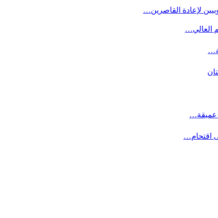
بيين لإعادة القاصرين…
م العالي…
ة…
تان
ت عميقة…
ى اقتحام…