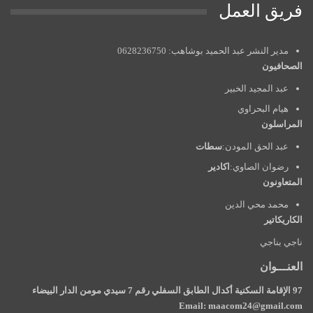
فريق العمل
مدير النشر عبد الحميد بوشاهب: 0628236750
الصحافيون
عبد المجيد الخبير
هيام البحراوي
المراسلون
عبد الحق المودن:
سطات
رضوان الصاوي:
اكادير
المتعاونون
محمد محي الدين
الكاريكاتير
ناجي بناجي
العنـــوان
97 الإقامة السكنية أكدال الطابق السفلي رقم 7 سيدي مومن الدار البيضاء
Email: maacom24@gmail.com