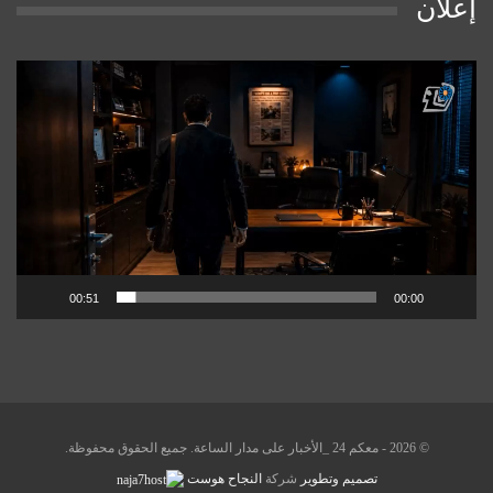
إعلان
مشغل
الفيديو
00:51
00:00
© 2026 - معكم 24 _الأخبار على مدار الساعة. جميع الحقوق محفوظة.
تصميم وتطوير
شركة
النجاح هوست