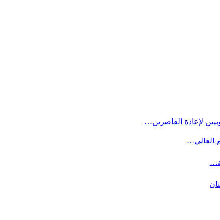
بيين لإعادة القاصرين…
م العالي…
ة…
تان