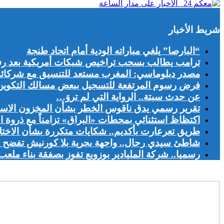
شريط الأخبار
“البارصا” يلغي مباراته الودية أمام اتحاد طنجة
ترامب يطالب بسحب تراخيص شبكات أمريكية بعد رف
مصدر دبلوماسي: المغرب مستعد للتنسيق مع شركائه ال
فرض رسوم المرتفعة للتسجيل ببعض مسالك التكوين يج
عن حدث سبتة.. الرواية التي لم تروَ…
تقرير رسمي يدق ناقوس الخطر بشأن المخزون الاست
اكتظاظ استثنائي بمحطات «البراق» تزامناً مع ذروة ا
طريق تعرعارت بأكديم.. شكايات متكررة بشأن الاخت
شاطئ سيدي رحال.. واجهة بحرية بلا كورنيش تفضح اخ
رسميا.. شركة المليادير بوزوبع تفوز بصفقة بناء ملعب