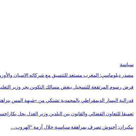
سياسة
مصدر دبلوماسي: المغرب مستعد للتنسيق مع شركائه الإسبان والأورو
فرض رسوم المرتفعة للتسجيل ببعض مسالك التكوين يجر وزير التعلي
فدرالية اليسار الديمقراطي بالمحمدية تشتكي من «شبهة المس بنزاه
تعميقا للتعاون القضائي والقانون بين البلدين وزير العدل يحل بكازاخس
بنكيران: أخنوش تصرف بمراهقة سياسية خلال أزمة “الهروب…