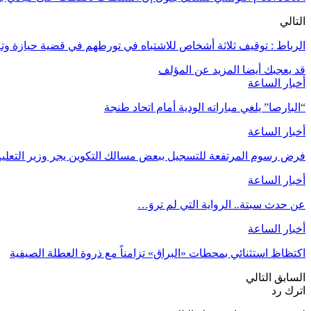
التالي
الرباط : توقيف ثلاثة أشخاص للاشتباه في تورطهم في قضية حيازة وتر
قد يعجبك أيضا
المزيد عن المؤلف
أخبار الساعة
“البارصا” يلغي مباراته الودية أمام اتحاد طنجة
أخبار الساعة
فرض رسوم المرتفعة للتسجيل ببعض مسالك التكوين يجر وزير التعليم 
أخبار الساعة
عن حدث سبتة.. الرواية التي لم تروَ…
أخبار الساعة
اكتظاظ استثنائي بمحطات «البراق» تزامناً مع ذروة العطلة الصيفية
السابق
التالي
اترك رد