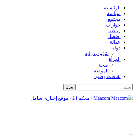
الرئيسية
سياسة
مجتمع
حوارات
رياضة
اقتصاد
عدالة
دولية
شؤون دولية
المرأة
صحة
الموضة
ثقافات وفنون
Maacom - معكم 24 - موقع إخباري شامل