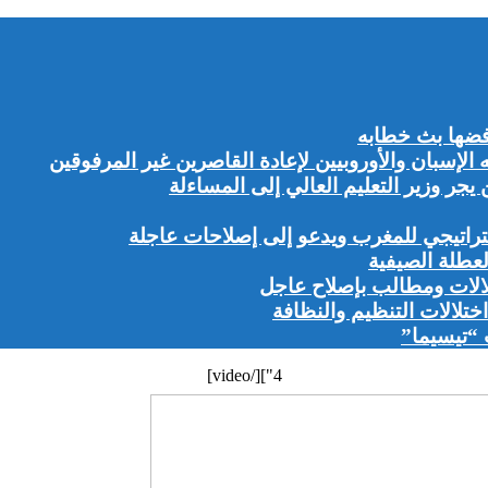
ضها بث خطابه
إسبان والأوروبيين لإعادة القاصرين غير المرفوقين
ر وزير التعليم العالي إلى المساءلة
راتيجي للمغرب ويدعو إلى إصلاحات عاجلة
لعطلة الصيفية
لالات ومطالب بإصلاح عاجل
تلالات التنظيم والنظافة
 “تيسيما”
4"][/video]