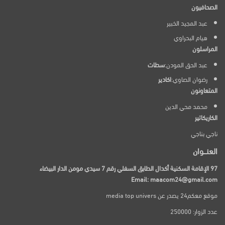
الصحافيون
عبد المجيد الخبير
هيام البحراوي
المراسلون
عبد الحق المودن:
سطات
رضوان الصاوي:
اكادير
المتعاونون
محمد محي الدين
الكاريكاتير
ناجي بناجي
العنـــوان
97 الإقامة السكنية أكدال الطابق السفلي رقم 7 سيدي مومن الدار البيضاء
Email: maacom24@gmail.com
موقع معكم24 يصدر عن media top univers
عدد الزوار: 250000