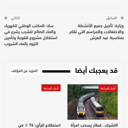
السابق
التالي
وزارة: تأجيل جميع الأنشطة
سلا: المكتب الوطني للكهرباء
والاحتفالات والمراسم التي تقام
والماء الصالح للشرب يشرع في
بمناسبة عيد العرش
استغلال مشروع لتقوية وتأمين
التزود بالماء الشروب
قد يعجبك أيضا
المزيد عن المؤلف
أخبار الساعة
أخبار الساعة
التشيك.. قطار يسحب امرأة
استطلاع للرأي: 74 ٪ من