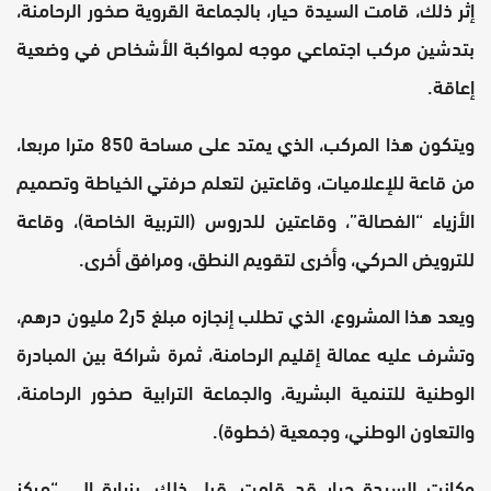
إثر ذلك، قامت السيدة حيار، بالجماعة القروية صخور الرحامنة،
بتدشين مركب اجتماعي موجه لمواكبة الأشخاص في وضعية
إعاقة.
ويتكون هذا المركب، الذي يمتد على مساحة 850 مترا مربعا،
من قاعة للإعلاميات، وقاعتين لتعلم حرفتي الخياطة وتصميم
الأزياء “الفصالة”، وقاعتين للدروس (التربية الخاصة)، وقاعة
للترويض الحركي، وأخرى لتقويم النطق، ومرافق أخرى.
ويعد هذا المشروع، الذي تطلب إنجازه مبلغ 5ر2 مليون درهم،
وتشرف عليه عمالة إقليم الرحامنة، ثمرة شراكة بين المبادرة
الوطنية للتنمية البشرية، والجماعة الترابية صخور الرحامنة،
والتعاون الوطني، وجمعية (خطوة).
وكانت السيدة حيار قد قامت، قبل ذلك، بزيارة إلى “مركز