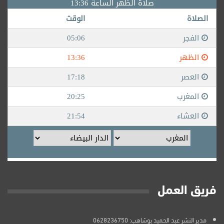
فريق العمل
مدير النشر عبد الحميد بوشاهب: 0628236750