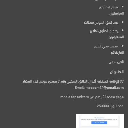
هيام البحراوي
المراسلون
عبد الحق المودن:
سطات
رضوان الصاوي:
اكادير
المتعاونون
محمد محي الدين
الكاريكاتير
ناجي بناجي
العنـــوان
97 الإقامة السكنية أكدال الطابق السفلي رقم 7 سيدي مومن الدار البيضاء
Email: maacom24@gmail.com
موقع معكم24 يصدر عن media top univers
عدد الزوار: 250000