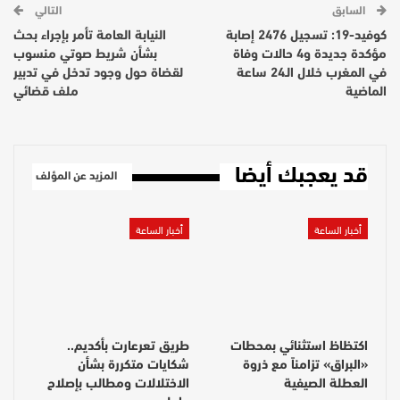
السابق
التالي
كوفيد-19: تسجيل 2476 إصابة
النيابة العامة تأمر بإجراء بحث
مؤكدة جديدة و4 حالات وفاة
بشأن شريط صوتي منسوب
في المغرب خلال الـ24 ساعة
لقضاة حول وجود تدخل في تدبير
الماضية
ملف قضائي
قد يعجبك أيضا
المزيد عن المؤلف
أخبار الساعة
أخبار الساعة
اكتظاظ استثنائي بمحطات
طريق تعرعارت بأكديم..
«البراق» تزامناً مع ذروة
شكايات متكررة بشأن
العطلة الصيفية
الاختلالات ومطالب بإصلاح