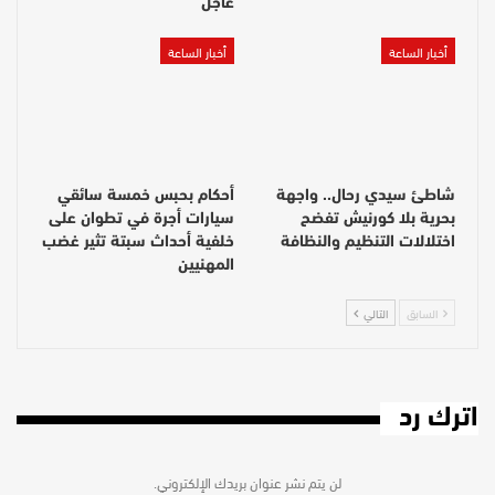
عاجل
أخبار الساعة
أخبار الساعة
شاطئ سيدي رحال.. واجهة
أحكام بحبس خمسة سائقي
بحرية بلا كورنيش تفضح
سيارات أجرة في تطوان على
اختلالات التنظيم والنظافة
خلفية أحداث سبتة تثير غضب
المهنيين
السابق
التالي
اترك رد
لن يتم نشر عنوان بريدك الإلكتروني.