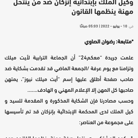
وكيل الملك بإبتدائية إنزكان ضد من ينتحل
مهنة ينظمها القانون
في
10 - يوليو - 2022 | 05:03 صباحًا
*متابعة: رضوان الصاوي
علمت جريدة “معكم24” أن الجماعة الترابية لأيت ميلك
وتزامنا مع يوم عرفة /الجمعة الماضي قد تقدمت بشكاية ضد
صاحب صفحة أطلق عليها إسم “أيت ميلك نيوز”، يمتهن
صاحبها كل المهن إلا الإعلام المهني و الهادف…….
وحسب مصادرنا فإن الشكاية المذكورة و المقدمة للسيد و
كيل الملك لدى المحكمة الإبتدائية بإنزكان قد تم تأسيسها
على مجموعة من العناصر:
1- كون المشتكى به ينتحل صفة مهنة ينظمها القانون دون