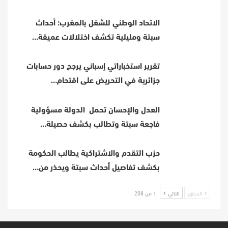
الاتحاد الوطني للشغل بالمغرب: أحداث
سبتة ومليلية تكشف اختلالات عميقة…
تقرير استخباراتي إسباني يرجح دور حسابات
جزائرية في التحريض على اقتحام…
العدل والإحسان تحمل الدولة مسؤولية
فاجعة سبتة وتطالب بكشف حصيلة…
حزب التقدم والاشتراكية يطالب الحكومة
بكشف تفاصيل أحداث سبتة ويحذر من…
السابق
التالي
1 من 208