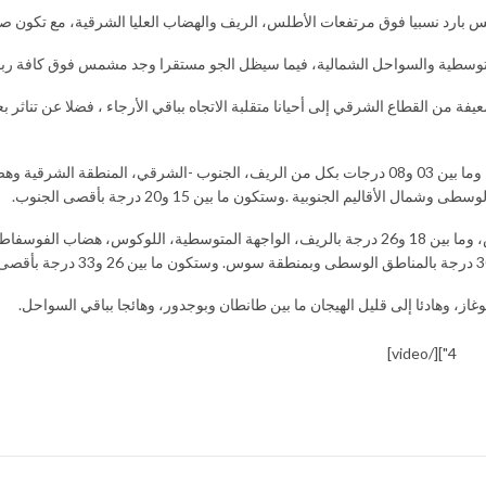
لطقس بارد نسبيا فوق مرتفعات الأطلس، الريف والهضاب العليا الشرقية، مع تكون ص
المتوسطية والسواحل الشمالية، فيما سيظل الجو مستقرا وجد مشمس فوق كافة ربو
فة من القطاع الشرقي إلى أحيانا متقلبة الاتجاه بباقي الأرجاء ، فضلا عن تناثر 
وستتراوح درجات الحرارة الدنيا، ما بين -04 و05 درجات بمرتفعات الأطلس، وما بين 03 و08 درجات بكل من الريف، الجنوب -الشرقي، المنطقة الشرق
أما درجات الحرارة العليا، فستتأرجح ما بين 11 و18 درجة بمرتفعات الأطلس، وما بين 18 و26 درجة بالريف، الواجهة المتوسطية، اللوكوس، 
وغاز، وهادئا إلى قليل الهيجان ما بين طانطان وبوجدور، وهائجا بباقي السواحل.
4"][/video]