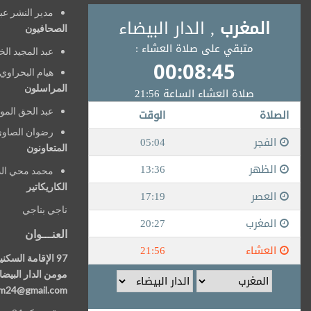
مدير النشر عبد الح
الصحافيون
عبد المجيد الخ
هيام البحراوي
المراسلون
عبد الحق المو
رضوان الصاوي
المتعاونون
محمد محي الد
الكاريكاتير
ناجي بناجي
العنـــوان
مومن الدار البيضا
om24@gmail.com