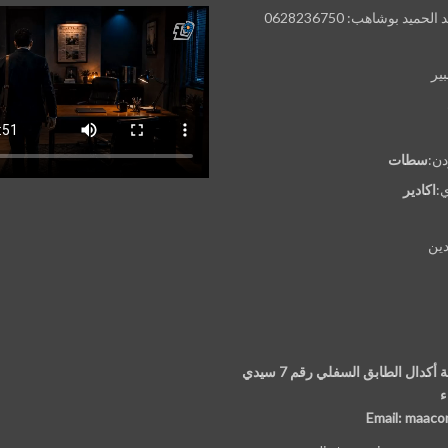
ميد بوشاهب: 0628236750
بير
دن:
سطات
:
اكادير
ين
97 الإقامة السكنية أكدال الطابق السفلي رقم 7 سيدي
ء
Email: maac