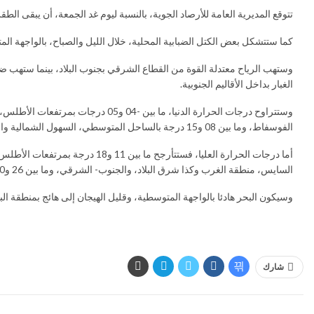
تتوقع المديرية العامة للأرصاد الجوية، بالنسبة ليوم غد الجمعة، أن يبقى ا
كما ستتشكل بعض الكتل الضبابية المحلية، خلال الليل والصباح، بالواجهة 
وستهب الرياح معتدلة القوة من القطاع الشرقي بجنوب البلاد، بينما ستهب ضعي
الغبار بداخل الأقاليم الجنوبية.
الفوسفاط، وما بين 08 و15 درجة بالساحل المتوسطي، السهول الشمالية والوسطى وشمال الأقاليم الجنوبية .وستكون ما بين 15 و20 درجة بأقصى الجنوب.
السايس، منطقة الغرب وكذا شرق البلاد، والجنوب- الشرقي، وما بين 26 و30 درجة بالمناطق الوسطى وبمنطقة سوس. وستكون ما بين 26 و33 درجة بأقصى جنوب البلاد.
وسيكون البحر هادئا بالواجهة المتوسطية، وقليل الهيجان إلى هائج بمنطقة الب
شارك