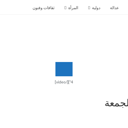
عدالة
دولية
المرأة
ثقافات وفنون
شريط
الأخبار
4"][/video]
لجمعة