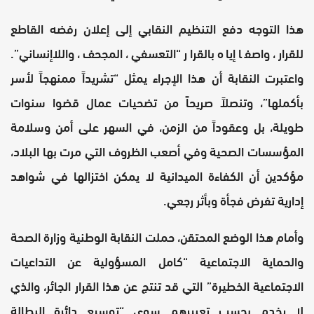
هذا التوجه دفع التنظيم النقابي إلى إعلان رفضه القاطع
للقرار، واصفا إياه بالقرار “التعسفي، المجحف، واللاإنساني”.
واعتبرت النقابة أن هذا الإجراء يمثل “تشريداً ممنهجاً لأسر
بأكملها”، وتنصلاً صريحاً من تضحيات عمال قضوا سنوات
طويلة، بل وعقوداً من الزمن، في السهر على أمن وسلامة
المؤسسات الصحية وفي أصعب الظروف التي مرت بها البلاد،
مؤكدين أن الكفاءة الميدانية لا يمكن اختزالها في شواهد
إدارية تفرض فجأة وبأثر رجعي.
وأمام هذا الوضع المحتقن، حملت النقابة الوطنية وزارة الصحة
والحماية الاجتماعية “كامل المسؤولية عن التداعيات
الاجتماعية الخطيرة” التي قد تنتج عن هذا القرار الجائر، والذي
لا يخدم بحسب تعبيرهم سوى “توسيع دائرة البطالة