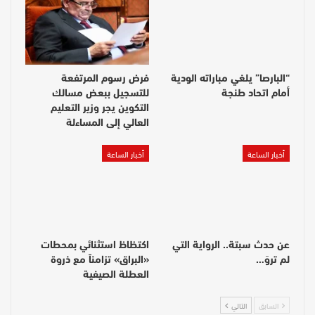
“البارصا” يلغي مباراته الودية
فرض رسوم المرتفعة
أمام اتحاد طنجة
للتسجيل ببعض مسالك
التكوين يجر وزير التعليم
العالي إلى المساءلة
أخبار الساعة
أخبار الساعة
عن حدث سبتة.. الرواية التي
اكتظاظ استثنائي بمحطات
لم تروَ…
«البراق» تزامناً مع ذروة
العطلة الصيفية
السابق
التالي