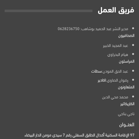
فريق العمل
مدير النشر عبد الحميد بوشاهب: 0628236750
الصحافيون
عبد المجيد الخبير
هيام البحراوي
المراسلون
عبد الحق المودن:
سطات
رضوان الصاوي:
اكادير
المتعاونون
محمد محي الدين
الكاريكاتير
ناجي بناجي
العنـــوان
97 الإقامة السكنية أكدال الطابق السفلي رقم 7 سيدي مومن الدار البيضاء