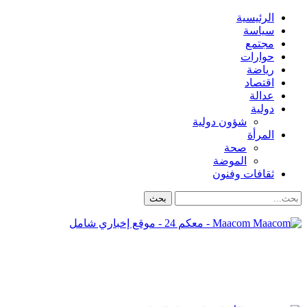
الرئيسية
سياسة
مجتمع
حوارات
رياضة
اقتصاد
عدالة
دولية
شؤون دولية
المرأة
صحة
الموضة
ثقافات وفنون
Maacom - معكم 24 - موقع إخباري شامل