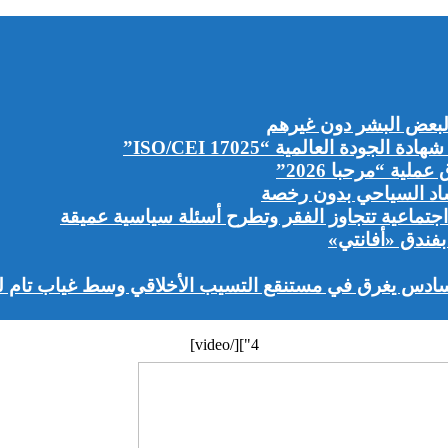
لبعض البشر دون غيرهم
دة العالمية “ISO/CEI 17025”
اد السياحي بدون رخصة
جتماعية تتجاوز الفقر وتطرح أسئلة سياسية عميقة
سادس يغرق في مستنقع التسيب الأخلاقي وسط غياب تام لل
4"][/video]