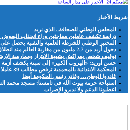
شريط الأخبار
المجلس الوطني للصحافة.. الذي نريد
دراسة تكشف عاملين مفاجئين وراء انجذاب البعوض 
المختبر الوطني للشرطة العلمية والتقنية يحصل على شهادة الجو
دخول أزيد من 2,7 مليون من مغاربة العالم منذ انطلاق عملية “مرحبا 2026”
توقيف شخص بمراكش بشبهة الابتزاز وممارسة الإرش
حسن أوريد: «الهروب الكبير» إلى سبتة يكشف أزمة ا
المحكمة الابتدائية بالمحمدية ترفض مطالب 39 عاملا بفندق «أفانتي»
غادروا الوطن… وغادر رئيس الحكومة أيضا
استباحة حرمة بيوت الله في تامسنا: مسجد محمد ال
اعطيونا الدعم ولا نديرو الإضراب