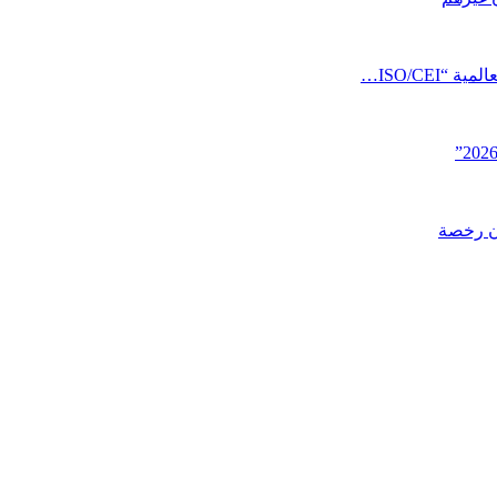
ISO/CEI…
ن رخصة