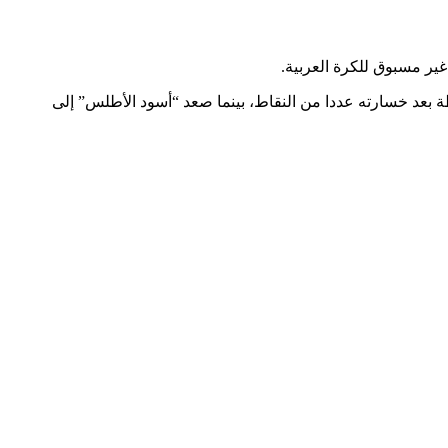
غير مسبوق للكرة العربية.
تعادل منتخب البرتغال بهدف لمثله أمام منتخب الكونغو الديمقراطية، وهو ما جعله يتراجع إلى المركز السابع برصيد 1755.09 نقطة بعد خسارته عددا من النقاط، بينما صعد “أسود الأطلس” إلى