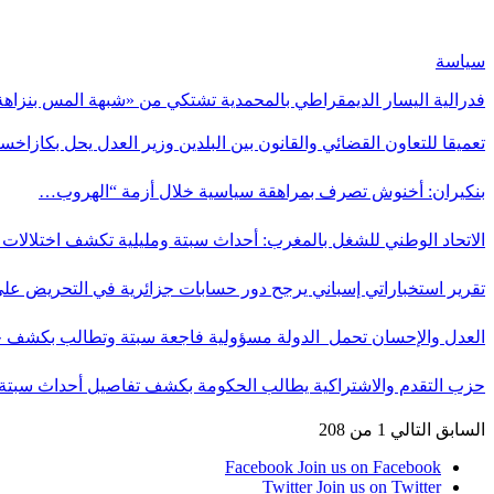
سياسة
فدرالية اليسار الديمقراطي بالمحمدية تشتكي من «شبهة المس بنزاهة
تعميقا للتعاون القضائي والقانون بين البلدين وزير العدل يحل بكازاخس
بنكيران: أخنوش تصرف بمراهقة سياسية خلال أزمة “الهروب…
الاتحاد الوطني للشغل بالمغرب: أحداث سبتة ومليلية تكشف اختلالا
تقرير استخباراتي إسباني يرجح دور حسابات جزائرية في التحريض عل
العدل والإحسان تحمل الدولة مسؤولية فاجعة سبتة وتطالب بكشف
حزب التقدم والاشتراكية يطالب الحكومة بكشف تفاصيل أحداث سبت
السابق
التالي
1 من 208
Facebook
Join us on Facebook
Twitter
Join us on Twitter