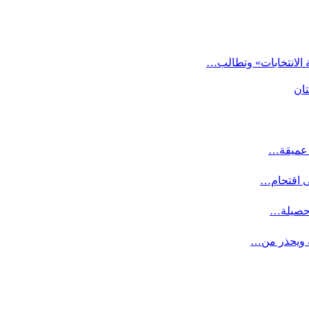
 الانتخابات» وتطالب…
تان
ت عميقة…
ى اقتحام…
 حصيلة…
ة ويحذر من…