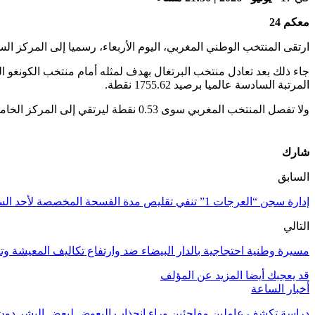
معكم 24
ارتقى المنتخب الوطني المغربي، اليوم الأربعاء، رسميا إلى المركز الس
المرتبة السادسة عالميا برصيد 1755.62 نقطة.
ولا تفصل المنتخب المغربي سوى 0.53 نقطة ليرتقي إلى المركز الخامس، ويعادل الإنجاز التاريخي الذي كان حققه منتخب نيجيرياسنة 1994.
شارك
السابق
إدارة سجن “العرجات 1” تنفي تقليص مدة الفسحة المخصصة لأحد السجناء
التالي
مسيرة وطنية احتجاجية بالدار البيضاء ضد وارتفاع تكاليف المعيشة وتر
قد يعجبك أيضا
المزيد عن المؤلف
أخبار الساعة
دراسة تكشف عاملين مفاجئين وراء انجذاب البعوض لبعض البشر دون