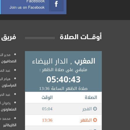
Facebook
Join us on Facebook
أوقــــات الصلاة
فريق 
مدير النشر
الصحافيون
عبد المج
هيام ال
المراسلون
عبد الح
رضوان ا
المتعاونون
محمد م
الكاريكاتير