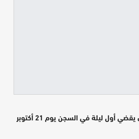
وسائل إعلام فرنسية: نيكولا ساركوزي يقضي أول ليلة في السجن يوم 21 أكتوبر