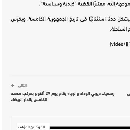
وجهة إليه، معتبرًا القضية “كيدية وسياسية”.
ل حدثًا استثنائيًا في تاريخ الجمهورية الخامسة، ويكرّس
م السلطة.
التالي
ى
رسميا.. ديربي الوداد والرجاء يقام يوم 29 أكتوبر بمركب محمد
الخامس يالدار البيضاء
المزيد عن المؤلف