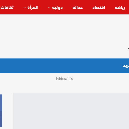
رياضة
اقتصاد
عدالة
دولية
المرأة
ثقافات 
يد
4"][/video]
k