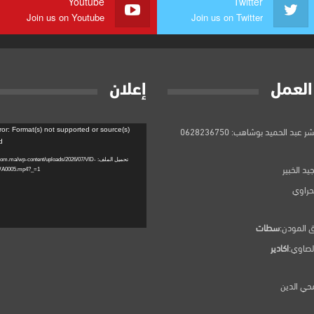
Youtube
Twitter
Join us on Youtube
Join us on Twitter
العمل
إعلان
مشغل
 عبد الحميد بوشاهب: 0628236750
ror: Format(s) not supported or source(s)
الفيديو
d
تحميل الملف: m.ma/wp-content/uploads/2026/07/VID
يد الخبير
WA0005.mp4?_=1
بحراوي
ق المودن:
سطات
لصاوي:
اكادير
حي الدين