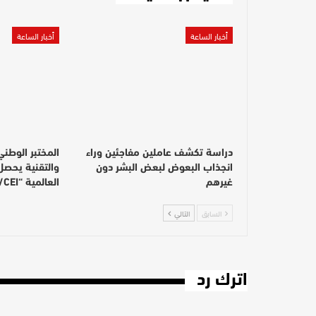
أخبار الساعة
أخبار الساعة
دراسة تكشف عاملين مفاجئين وراء
المختبر الوطن
انجذاب البعوض لبعض البشر دون
والتقنية يحصل
غيرهم
العالمية “ISO/CEI…
السابق
التالي
اترك رد