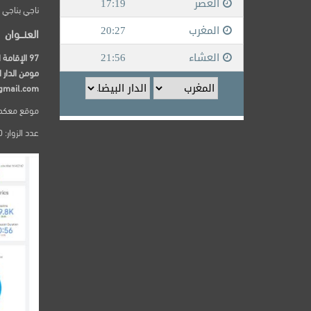
ناجي بناجي
العنـــوان
مومن الدار ا
gmail.com
موقع معكم24 يصدر عن dia top univers
عدد الزوار: 250000