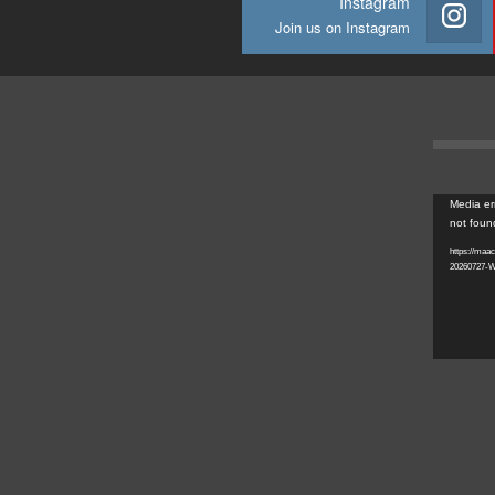
Instagram
Join us on Instagram
Media er
not foun
https://maaco-
20260727-