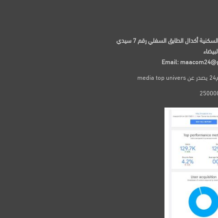
97 الإقامة السكنية أكدال الطابق السفلي رقم 7 سيدي
لبيضاء
Email: maacom24@
me