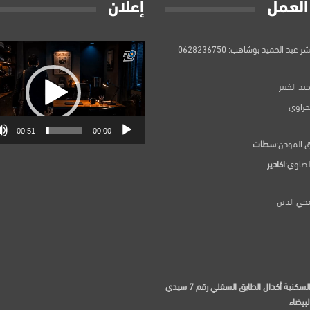
العمل
إعلان
مشغل
 عبد الحميد بوشاهب: 0628236750
الفيديو
يد الخبير
بحراوي
00:51
00:00
ق المودن:
سطات
لصاوي:
اكادير
حي الدين
97 الإقامة السكنية أكدال الطابق السفلي رقم 7 سيدي
لبيضاء