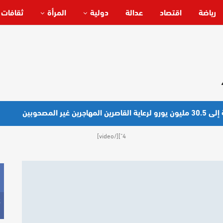
رياضة
اقتصاد
عدالة
دولية
المرأة
ثقافات 
ير المصحوبين
4"][/video]
k