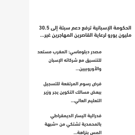
الحكومة الإسبانية ترفع دعم سبتة إلى 30.5
مليون يورو لرعاية القاصرين المهاجرين غير…
مصدر دبلوماسي: المغرب مستعد
للتنسيق مع شركائه الإسبان
والأوروبيين…
فرض رسوم المرتفعة للتسجيل
ببعض مسالك التكوين يجر وزير
التعليم العالي…
فدرالية اليسار الديمقراطي
بالمحمدية تشتكي من «شبهة
المس بنزاهة…