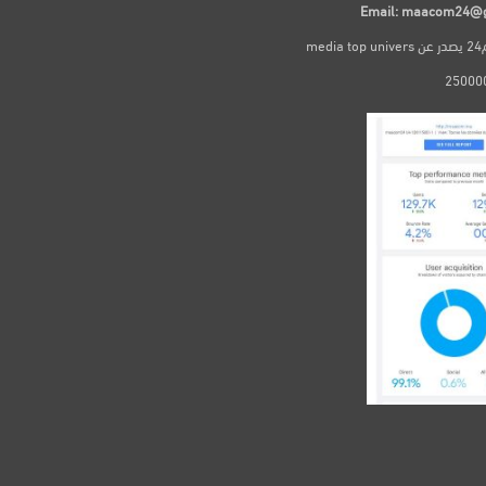
Email: maacom24@
me