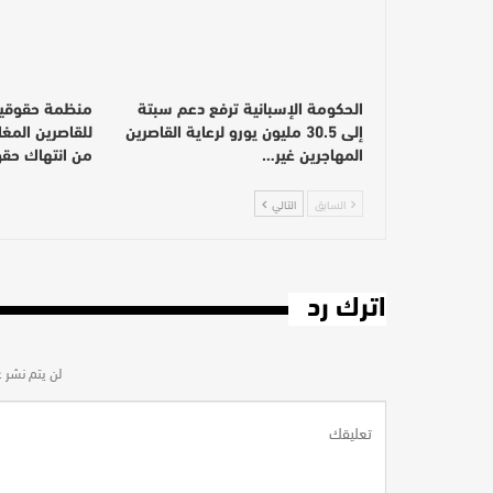
الحكومة الإسبانية ترفع دعم سبتة
منظمة حقوقية
إلى 30.5 مليون يورو لرعاية القاصرين
للقاصرين المغ
المهاجرين غير…
من انتهاك حق
السابق
التالي
اترك رد
لن يتم نشر ع