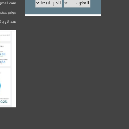
gmail.com
موقع معكم24 يصدر عن dia top univers
عدد الزوار: 250000