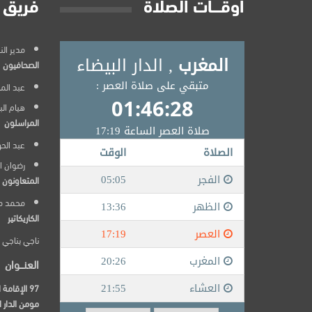
أوقــــات الصلاة
فريق 
مدير النشر
الصحافيون
عبد المج
هيام ال
المراسلون
عبد الح
رضوان ا
المتعاونون
محمد م
الكاريكاتير
ناجي بناجي
العنـــوان
مومن الدار ا