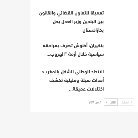
تعميقا للتعاون القضائي والقانون
بين البلدين وزير العدل يحل
بكازاخستان
بنكيران: أخنوش تصرف بمراهقة
سياسية خلال أزمة “الهروب…
الاتحاد الوطني للشغل بالمغرب:
أحداث سبتة ومليلية تكشف
اختلالات عميقة…
السابق
التالي
1 من 209