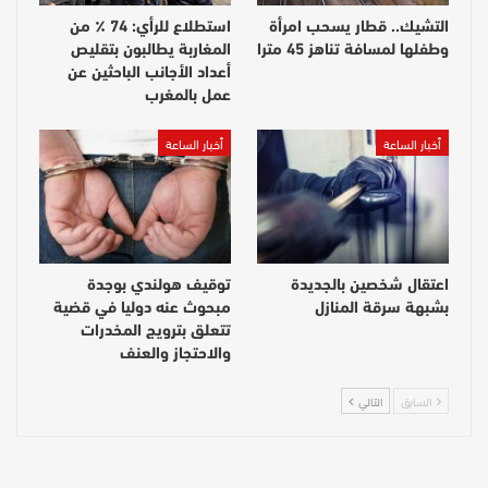
التشيك.. قطار يسحب امرأة
استطلاع للرأي: 74 ٪ من
وطفلها لمسافة تناهز 45 مترا
المغاربة يطالبون بتقليص
أعداد الأجانب الباحثين عن
عمل بالمغرب
أخبار الساعة
أخبار الساعة
اعتقال شخصين بالجديدة
توقيف هولندي بوجدة
بشبهة سرقة المنازل
مبحوث عنه دوليا في قضية
تتعلق بترويج المخدرات
والاحتجاز والعنف
السابق
التالي