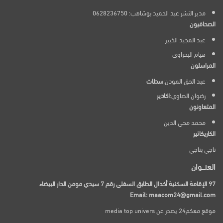
مدير النشر عبد الحميد بوشاهب: 0628236750
الصحافيون
عبد المجيد الخبير
هيام البحراوي
المراسلون
عبد الحق المودن:
سطات
رضوان الصاوي:
اكادير
المتعاونون
محمد محي الدين
الكاريكاتير
ناجي بناجي
العنـــوان
97 الإقامة السكنية أكدال الطابق السفلي رقم 7 سيدي مومن الدار البيضاء
Email: maacom24@gmail.com
موقع معكم24 يصدر عن media top univers